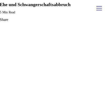
Skip
Ehe und Schwangerschaftsabbruch
to
content
5 Min Read
Share
Sammelverfahren
Immobilien
Prozessfinanzierer
Formulare
Über uns
Rechtsbereiche
Kontakt