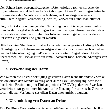
Der Schutz Ihrer personenbezogenen Daten erfolgt durch entsprechende
organisatorische und technische Vorkehrungen. Diese Vorkehrungen betreffen
insbesondere den Schutz vor unerlaubtem, rechtswidrigem oder auch
zufälligem Zugriff, Verarbeitung, Verlust, Verwendung und Manipulation.
Ungeachtet der Bemühungen der Einhaltung eines stets angemessen hohen
Standes der Sorgfaltsanforderungen kann nicht ausgeschlossen werden, dass
Informationen, die Sie uns über das Internet bekannt geben, von anderen
Personen eingesehen und genutzt werden.
Bitte beachten Sie, dass wir daher keine wie immer geartete Haftung für die
Offenlegung von Informationen aufgrund nicht von uns verursachter Fehler
bei der Datenübertragung und/oder unautorisiertem Zugriff durch Dritte
übernehmen (zB Hackangriff auf Email-Account bzw. Telefon, Abfangen von
Faxen).
Verwendung der Daten
Wir werden die uns zur Verfügung gestellten Daten nicht für andere Zwecke
als die durch den Mandatsvertrag oder durch Ihre Einwilligung oder sonst
durch eine Bestimmung im Einklang mit der DSGVO gedeckten Zwecken
verarbeiten. Ausgenommen hiervon ist die Nutzung für statistische Zwecke,
sofern die zur Verfügung gestellten Daten anonymisiert wurden.
Übermittlung von Daten an Dritte
Zur Erfüllung Ihres Auftrages ist es möglicherweise auch erforderlich, Ihre