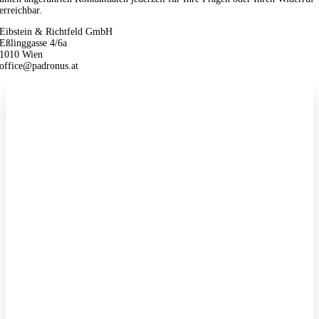
erreichbar.
Eibstein & Richtfeld GmbH
Eßlinggasse 4/6a
1010 Wien
office@padronus.at