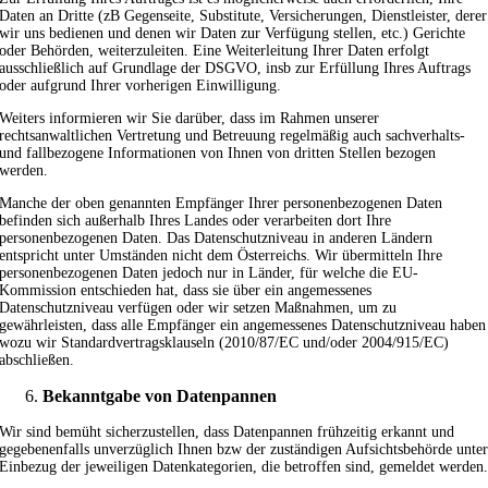
Daten an Dritte (zB Gegenseite, Substitute, Versicherungen, Dienstleister, derer
wir uns bedienen und denen wir Daten zur Verfügung stellen, etc.) Gerichte
oder Behörden, weiterzuleiten. Eine Weiterleitung Ihrer Daten erfolgt
ausschließlich auf Grundlage der DSGVO, insb zur Erfüllung Ihres Auftrags
oder aufgrund Ihrer vorherigen Einwilligung.
Weiters informieren wir Sie darüber, dass im Rahmen unserer
rechtsanwaltlichen Vertretung und Betreuung regelmäßig auch sachverhalts-
und fallbezogene Informationen von Ihnen von dritten Stellen bezogen
werden.
Manche der oben genannten Empfänger Ihrer personenbezogenen Daten
befinden sich außerhalb Ihres Landes oder verarbeiten dort Ihre
personenbezogenen Daten. Das Datenschutzniveau in anderen Ländern
entspricht unter Umständen nicht dem Österreichs. Wir übermitteln Ihre
personenbezogenen Daten jedoch nur in Länder, für welche die EU-
Kommission entschieden hat, dass sie über ein angemessenes
Datenschutzniveau verfügen oder wir setzen Maßnahmen, um zu
gewährleisten, dass alle Empfänger ein angemessenes Datenschutzniveau haben
wozu wir Standardvertragsklauseln (2010/87/EC und/oder 2004/915/EC)
abschließen.
Bekanntgabe von Datenpannen
Wir sind bemüht sicherzustellen, dass Datenpannen frühzeitig erkannt und
gegebenenfalls unverzüglich Ihnen bzw der zuständigen Aufsichtsbehörde unte
Einbezug der jeweiligen Datenkategorien, die betroffen sind, gemeldet werden