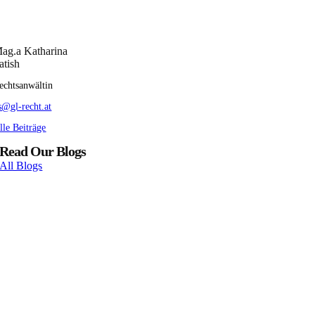
ag.a Katharina
atish
echtsanwältin
s@gl-recht.at
lle Beiträge
Read Our Blogs
All Blogs