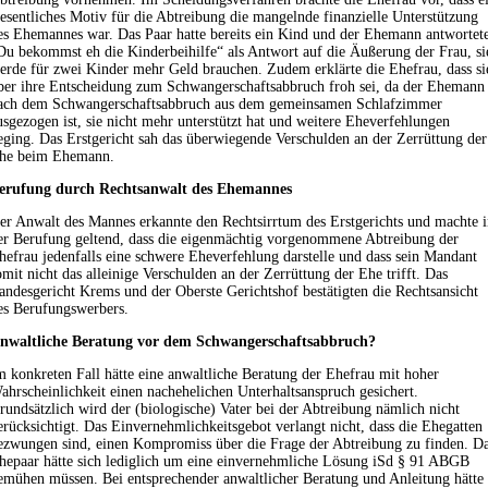
esentliches Motiv für die Abtreibung die mangelnde finanzielle Unterstützung
es Ehemannes war. Das Paar hatte bereits ein Kind und der Ehemann antwortet
Du bekommst eh die Kinderbeihilfe“ als Antwort auf die Äußerung der Frau, si
erde für zwei Kinder mehr Geld brauchen. Zudem erklärte die Ehefrau, dass si
ber ihre Entscheidung zum Schwangerschaftsabbruch froh sei, da der Ehemann
ach dem Schwangerschaftsabbruch aus dem gemeinsamen Schlafzimmer
usgezogen ist, sie nicht mehr unterstützt hat und weitere Eheverfehlungen
eging. Das Erstgericht sah das überwiegende Verschulden an der Zerrüttung der
he beim Ehemann.
erufung durch Rechtsanwalt des Ehemannes
er Anwalt des Mannes erkannte den Rechtsirrtum des Erstgerichts und machte 
er Berufung geltend, dass die eigenmächtig vorgenommene Abtreibung der
hefrau jedenfalls eine schwere Eheverfehlung darstelle und dass sein Mandant
omit nicht das alleinige Verschulden an der Zerrüttung der Ehe trifft. Das
andesgericht Krems und der Oberste Gerichtshof bestätigten die Rechtsansicht
es Berufungswerbers.
nwaltliche Beratung vor dem Schwangerschaftsabbruch?
m konkreten Fall hätte eine anwaltliche Beratung der Ehefrau mit hoher
ahrscheinlichkeit einen nachehelichen Unterhaltsanspruch gesichert.
rundsätzlich wird der (biologische) Vater bei der Abtreibung nämlich nicht
erücksichtigt. Das Einvernehmlichkeitsgebot verlangt nicht, dass die Ehegatten
ezwungen sind, einen Kompromiss über die Frage der Abtreibung zu finden. D
hepaar hätte sich lediglich um eine einvernehmliche Lösung iSd § 91 ABGB
emühen müssen. Bei entsprechender anwaltlicher Beratung und Anleitung hätte