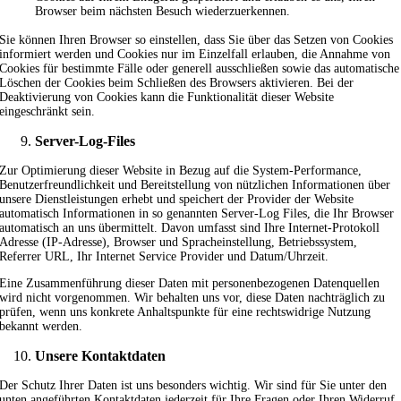
Browser beim nächsten Besuch wiederzuerkennen.
Sie können Ihren Browser so einstellen, dass Sie über das Setzen von Cookies
informiert werden und Cookies nur im Einzelfall erlauben, die Annahme von
Cookies für bestimmte Fälle oder generell ausschließen sowie das automatische
Löschen der Cookies beim Schließen des Browsers aktivieren. Bei der
Deaktivierung von Cookies kann die Funktionalität dieser Website
eingeschränkt sein.
Server-Log-Files
Zur Optimierung dieser Website in Bezug auf die System-Performance,
Benutzerfreundlichkeit und Bereitstellung von nützlichen Informationen über
unsere Dienstleistungen erhebt und speichert der Provider der Website
automatisch Informationen in so genannten Server-Log Files, die Ihr Browser
automatisch an uns übermittelt. Davon umfasst sind Ihre Internet-Protokoll
Adresse (IP-Adresse), Browser und Spracheinstellung, Betriebssystem,
Referrer URL, Ihr Internet Service Provider und Datum/Uhrzeit.
Eine Zusammenführung dieser Daten mit personenbezogenen Datenquellen
wird nicht vorgenommen. Wir behalten uns vor, diese Daten nachträglich zu
prüfen, wenn uns konkrete Anhaltspunkte für eine rechtswidrige Nutzung
bekannt werden.
Unsere Kontaktdaten
Der Schutz Ihrer Daten ist uns besonders wichtig. Wir sind für Sie unter den
unten angeführten Kontaktdaten jederzeit für Ihre Fragen oder Ihren Widerruf