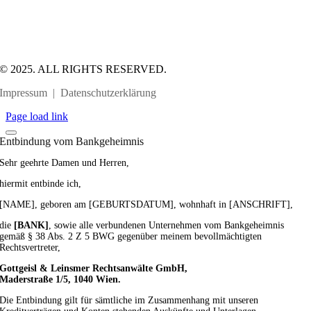
© 2025. ALL RIGHTS RESERVED.
Impressum
|
Datenschutzerklärung
Page load link
Entbindung vom Bankgeheimnis
Sehr geehrte Damen und Herren,
hiermit entbinde ich,
[NAME], geboren am [GEBURTSDATUM], wohnhaft in [ANSCHRIFT],
die
[BANK]
, sowie alle verbundenen Unternehmen vom Bankgeheimnis
gemäß § 38 Abs. 2 Z 5 BWG gegenüber meinem bevollmächtigten
Rechtsvertreter,
Gottgeisl & Leinsmer Rechtsanwälte GmbH,
Maderstraße 1/5, 1040 Wien.
Die Entbindung gilt für sämtliche im Zusammenhang mit unseren