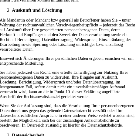
einem Strafverfahren können mitumfasst sein.
Auskunft und Löschung
Als Mandantin oder Mandant bzw generell als Betroffener haben Sie – unter
Wahrung der rechtsanwaltlichen Verschwiegenheitspflicht – jederzeit das Recht
auf Auskunft über Ihre gespeicherten personenbezogenen Daten, deren
Herkunft und Empfänger und den Zweck der Datenverarbeitung sowie ein
Recht auf Berichtigung, Datenübertragung, Widerspruch, Einschränkung der
Bearbeitung sowie Sperrung oder Löschung unrichtiger bzw. unzulässig
verarbeiteter Daten.
Insoweit sich Änderungen Ihrer persönlichen Daten ergeben, ersuchen wir um
entsprechende Mitteilung.
Sie haben jederzeit das Recht, eine erteilte Einwilligung zur Nutzung Ihrer
personenbezogenen Daten zu widerrufen. Ihre Eingabe auf Auskunft,
Löschung, Berichtigung, Widerspruch und/oder Datenübertragung, im
letztgenannten Fall, sofern damit nicht ein unverhältnismäßiger Aufwand
verursacht wird, kann an die in Punkt 10. dieser Erklärung angeführte
Anschrift der Rechtsanwaltskanzlei gerichtet werden.
Wenn Sie der Auffassung sind, dass die Verarbeitung Ihrer personenbezogenen
Daten durch uns gegen das geltende Datenschutzrecht verstößt oder Ihre
datenschutzrechtlichen Ansprüche in einer anderen Weise verletzt worden sind,
besteht die Möglichkeit, sich bei der zuständigen Aufsichtsbehörde zu
beschweren. In Österreich zuständig ist hierfür die Datenschutzbehörde.
Datensicherheit