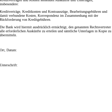
Kreditverträgen und Konten stehenden Auskünfte und Unterlagen,
insbesondere:
Kreditverträge, Kreditkonten und Kontoauszüge, Bearbeitungsgebühren und
damit verbundene Kosten, Korrespondenz im Zusammenhang mit der
Rückforderung von Kreditgebühren.
Die Bank wird hiermit ausdrücklich ermächtigt, den genannten Rechtsvertreter
alle erforderlichen Auskünfte zu erteilen und sämtliche Unterlagen in Kopie zu
übermitteln.
Ort, Datum:
Unterschrift: