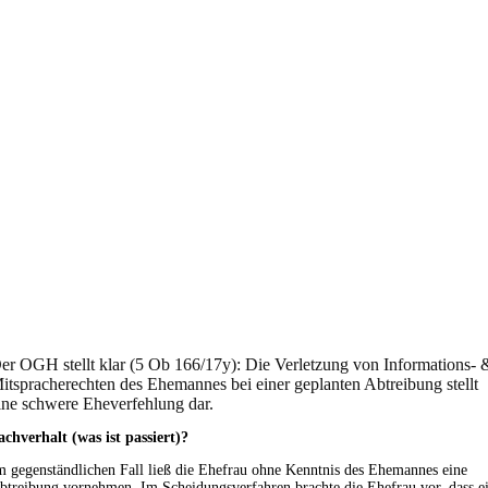
er OGH stellt klar (5 Ob 166/17y): Die Verletzung von Informations- 
itspracherechten des Ehemannes bei einer geplanten Abtreibung stellt
ine schwere Eheverfehlung dar.
achverhalt (was ist passiert)?
m gegenständlichen Fall ließ die Ehefrau ohne Kenntnis des Ehemannes eine
btreibung vornehmen. Im Scheidungsverfahren brachte die Ehefrau vor, dass e