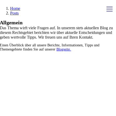
Skip
Home
to
Posts
content
Allgemein
Das Thema wirft viele Fragen auf. In unserem stets aktuellen Blog zu
diesem Rechtsgebiet berichten wir über aktuelle Entscheidungen und
Sammelverfahren
geben wertvolle Tipps. Wir freuen uns auf Ihren Kontakt.
Immobilien
Einen Überblick über all unsere Berichte, Informationen, Tipps und
Themengebiete finden Sie auf unserer
Blogseite.
Prozessfinanzierer
Formulare
Über uns
Rechtsbereiche
Kontakt