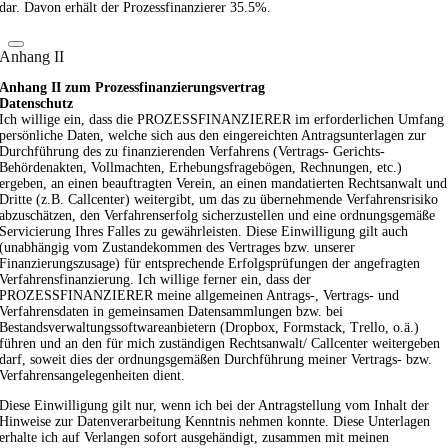
dar. Davon erhält der Prozessfinanzierer 35.5%.
Anhang II
Anhang II zum Prozessfinanzierungsvertrag
Datenschutz
Ich willige ein, dass die PROZESSFINANZIERER im erforderlichen Umfang
persönliche Daten, welche sich aus den eingereichten Antragsunterlagen zur
Durchführung des zu finanzierenden Verfahrens (Vertrags- Gerichts-
Behördenakten, Vollmachten, Erhebungsfragebögen, Rechnungen, etc.)
ergeben, an einen beauftragten Verein, an einen mandatierten Rechtsanwalt und
Dritte (z.B. Callcenter) weitergibt, um das zu übernehmende Verfahrensrisiko
abzuschätzen, den Verfahrenserfolg sicherzustellen und eine ordnungsgemäße
Servicierung Ihres Falles zu gewährleisten. Diese Einwilligung gilt auch
(unabhängig vom Zustandekommen des Vertrages bzw. unserer
Finanzierungszusage) für entsprechende Erfolgsprüfungen der angefragten
Verfahrensfinanzierung. Ich willige ferner ein, dass der
PROZESSFINANZIERER meine allgemeinen Antrags-, Vertrags- und
Verfahrensdaten in gemeinsamen Datensammlungen bzw. bei
Bestandsverwaltungssoftwareanbietern (Dropbox, Formstack, Trello, o.ä.)
führen und an den für mich zuständigen Rechtsanwalt/ Callcenter weitergeben
darf, soweit dies der ordnungsgemäßen Durchführung meiner Vertrags- bzw.
Verfahrensangelegenheiten dient.
Diese Einwilligung gilt nur, wenn ich bei der Antragstellung vom Inhalt der
Hinweise zur Datenverarbeitung Kenntnis nehmen konnte. Diese Unterlagen
erhalte ich auf Verlangen sofort ausgehändigt, zusammen mit meinen