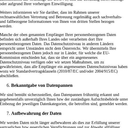
oder aufgrund Ihrer vorherigen Einwilligung.
Weiters informieren wir Sie darüber, dass im Rahmen unserer
rechtsanwaltlichen Vertretung und Betreuung regelmäßig auch sachverhalts-
und fallbezogene Informationen von Ihnen von dritten Stellen bezogen
werden.
Manche der oben genannten Empfänger Ihrer personenbezogenen Daten
befinden sich außerhalb Ihres Landes oder verarbeiten dort Ihre
personenbezogenen Daten. Das Datenschutzniveau in anderen Ländern
entspricht unter Umständen nicht dem Österreichs. Wir übermitteln Ihre
personenbezogenen Daten jedoch nur in Länder, für welche die EU-
Kommission entschieden hat, dass sie über ein angemessenes
Datenschutzniveau verfügen oder wir setzen Maßnahmen, um zu
gewährleisten, dass alle Empfänger ein angemessenes Datenschutzniveau haben
wozu wir Standardvertragsklauseln (2010/87/EC und/oder 2004/915/EC)
abschließen.
Bekanntgabe von Datenpannen
Wir sind bemüht sicherzustellen, dass Datenpannen frühzeitig erkannt und
gegebenenfalls unverzüglich Ihnen bzw der zuständigen Aufsichtsbehörde unte
Einbezug der jeweiligen Datenkategorien, die betroffen sind, gemeldet werden
Aufbewahrung der Daten
Wir werden Daten nicht länger aufbewahren als dies zur Erfüllung unserer
vertraglichen bzw gesetzlichen Verpflichtungen und zur Abwehr allfälliger