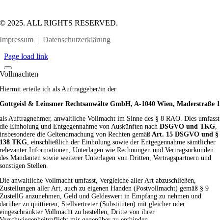
© 2025. ALL RIGHTS RESERVED.
Impressum
|
Datenschutzerklärung
Page load link
Vollmachten
Hiermit erteile ich als Auftraggeber/in der
Gottgeisl & Leinsmer Rechtsanwälte GmbH,
A-1040 Wien, Maderstraße 
als Auftragnehmer, anwaltliche Vollmacht im Sinne des § 8 RAO. Dies umfasst
die Einholung und Entgegennahme von Auskünften nach
DSGVO und TKG
,
insbesondere die Geltendmachung von Rechten gemäß
Art. 15 DSGVO und §
138 TKG
, einschließlich der Einholung sowie der Entgegennahme sämtlicher
relevanter Informationen, Unterlagen wie Rechnungen und Vertragsurkunden
des Mandanten sowie weiterer Unterlagen von Dritten, Vertragspartnern und
sonstigen Stellen.
Die anwaltliche Vollmacht umfasst, Vergleiche aller Art abzuschließen,
Zustellungen aller Art, auch zu eigenen Handen (Postvollmacht) gemäß § 9
ZustellG anzunehmen, Geld und Geldeswert in Empfang zu nehmen und
darüber zu quittieren, Stellvertreter (Substituten) mit gleicher oder
eingeschränkter Vollmacht zu bestellen, Dritte von ihrer
Verschwiegenheitspflicht mir gegenüber zu entbinden.