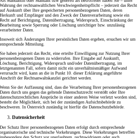
Als Mandantin oder Mandant bzw generell als Betroffener haben Sie – unter
Wahrung der rechtsanwaltlichen Verschwiegenheitspflicht – jederzeit das Recht
auf Auskunft über Ihre gespeicherten personenbezogenen Daten, deren
Herkunft und Empfänger und den Zweck der Datenverarbeitung sowie ein
Recht auf Berichtigung, Datenübertragung, Widerspruch, Einschränkung der
Bearbeitung sowie Sperrung oder Löschung unrichtiger bzw. unzulässig
verarbeiteter Daten.
Insoweit sich Änderungen Ihrer persönlichen Daten ergeben, ersuchen wir um
entsprechende Mitteilung.
Sie haben jederzeit das Recht, eine erteilte Einwilligung zur Nutzung Ihrer
personenbezogenen Daten zu widerrufen. Ihre Eingabe auf Auskunft,
Löschung, Berichtigung, Widerspruch und/oder Datenübertragung, im
letztgenannten Fall, sofern damit nicht ein unverhältnismäßiger Aufwand
verursacht wird, kann an die in Punkt 10. dieser Erklärung angeführte
Anschrift der Rechtsanwaltskanzlei gerichtet werden.
Wenn Sie der Auffassung sind, dass die Verarbeitung Ihrer personenbezogenen
Daten durch uns gegen das geltende Datenschutzrecht verstößt oder Ihre
datenschutzrechtlichen Ansprüche in einer anderen Weise verletzt worden sind,
besteht die Möglichkeit, sich bei der zuständigen Aufsichtsbehörde zu
beschweren. In Österreich zuständig ist hierfür die Datenschutzbehörde.
Datensicherheit
Der Schutz Ihrer personenbezogenen Daten erfolgt durch entsprechende
organisatorische und technische Vorkehrungen. Diese Vorkehrungen betreffen
insbesondere den Schutz vor unerlaubtem, rechtswidrigem oder auch