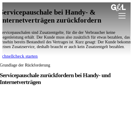
Skip
to
Servicepauschale bei Handy- &
content
Internetverträgen zurückfordern
Servicepauschalen sind Zusatzentgelte, für die der Verbraucher keine
Gegenleistung erhält. Der Kunde muss also zusätzlich für etwas bezahlen, das
ohnehin bereits Bestandteil des Vertrages ist. Kurz gesagt: Der Kunde bekomm
Sammelverfahren
keinen Zusatzservice, deshalb braucht er auch kein Zusatzentgelt bezahlen.
Immobilien
Schnellcheck starten
Grundlage der Rückforderung
Prozessfinanzierer
Servicepauschale zurückfordern bei Handy- und
Formulare
Internetverträgen
Über uns
Rechtsbereiche
Kontakt