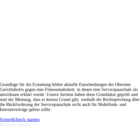
Grundlage für die Erstattung bilden aktuelle Entscheidungen des Obersten
Gerichtshofes gegen eine Fitnessstudiokett, in denen eine Servicepauschale als
unwirksam erklärt wurde. Unsere Juristen haben diese Grundsätze geprüft und
sind der Meinung, dass es keinen Grund gibt, weshalb die Rechtsprechung über
die Rückforderung der Servicepauschale nicht auch für Mobilfunk- und
Internetverträge gelten sollte.
Schnellcheck starten
Einfach erklärt
Warum G&L Rechtsanwälte