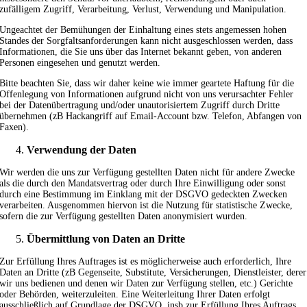
zufälligem Zugriff, Verarbeitung, Verlust, Verwendung und Manipulation.
Ungeachtet der Bemühungen der Einhaltung eines stets angemessen hohen
Standes der Sorgfaltsanforderungen kann nicht ausgeschlossen werden, dass
Informationen, die Sie uns über das Internet bekannt geben, von anderen
Personen eingesehen und genutzt werden.
Bitte beachten Sie, dass wir daher keine wie immer geartete Haftung für die
Offenlegung von Informationen aufgrund nicht von uns verursachter Fehler
bei der Datenübertragung und/oder unautorisiertem Zugriff durch Dritte
übernehmen (zB Hackangriff auf Email-Account bzw. Telefon, Abfangen von
Faxen).
Verwendung der Daten
Wir werden die uns zur Verfügung gestellten Daten nicht für andere Zwecke
als die durch den Mandatsvertrag oder durch Ihre Einwilligung oder sonst
durch eine Bestimmung im Einklang mit der DSGVO gedeckten Zwecken
verarbeiten. Ausgenommen hiervon ist die Nutzung für statistische Zwecke,
sofern die zur Verfügung gestellten Daten anonymisiert wurden.
Übermittlung von Daten an Dritte
Zur Erfüllung Ihres Auftrages ist es möglicherweise auch erforderlich, Ihre
Daten an Dritte (zB Gegenseite, Substitute, Versicherungen, Dienstleister, derer
wir uns bedienen und denen wir Daten zur Verfügung stellen, etc.) Gerichte
oder Behörden, weiterzuleiten. Eine Weiterleitung Ihrer Daten erfolgt
ausschließlich auf Grundlage der DSGVO, insb zur Erfüllung Ihres Auftrags