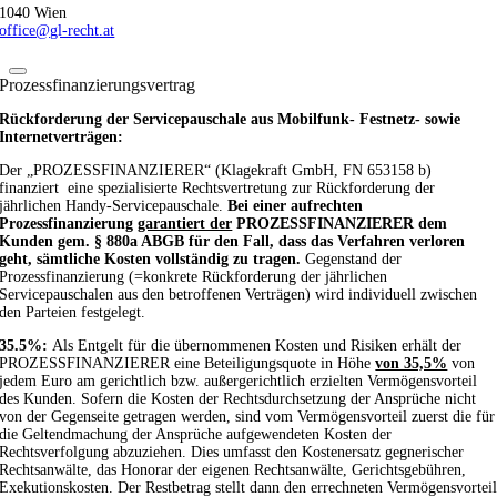
1040 Wien
office@gl-recht.at
Prozessfinanzierungsvertrag
Rückforderung der Servicepauschale aus Mobilfunk- Festnetz- sowie
Internetverträgen:
Der „PROZESSFINANZIERER“ (Klagekraft GmbH, FN 653158 b)
finanziert eine spezialisierte Rechtsvertretung zur Rückforderung der
jährlichen Handy-Servicepauschale.
Bei einer aufrechten
Prozessfinanzierung
garantiert der
PROZESSFINANZIERER dem
Kunden gem. § 880a ABGB für den Fall, dass das Verfahren verloren
geht, sämtliche Kosten vollständig zu tragen.
Gegenstand der
Prozessfinanzierung (=konkrete Rückforderung der jährlichen
Servicepauschalen aus den betroffenen Verträgen) wird individuell zwischen
den Parteien festgelegt.
35.5%:
Als Entgelt für die übernommenen Kosten und Risiken erhält der
PROZESSFINANZIERER eine Beteiligungsquote in Höhe
von 35,5%
von
jedem Euro am gerichtlich bzw. außergerichtlich erzielten Vermögensvorteil
des Kunden. Sofern die Kosten der Rechtsdurchsetzung der Ansprüche nicht
von der Gegenseite getragen werden, sind vom Vermögensvorteil zuerst die für
die Geltendmachung der Ansprüche aufgewendeten Kosten der
Rechtsverfolgung abzuziehen. Dies umfasst den Kostenersatz gegnerischer
Rechtsanwälte, das Honorar der eigenen Rechtsanwälte, Gerichtsgebühren,
Exekutionskosten. Der Restbetrag stellt dann den errechneten Vermögensvortei