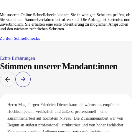
Aktuelle Sammelverfahren in Österreich
Mit unseren Online Schnellchecks können Sie in wenigen Schritten prüfen, ob
Sie von einem Sammelverfahren betroffen sind. Die Abfrage ist kostenlos und
unverbindlich. Sie erhalten eine erste Orientierung zu möglichen Ansprüchen
und den nächsten rechtlichen Schritten.
Zu den Schnellchecks
Echte Erfahrungen
Stimmen unserer Mandant:innen
Herrn Mag. Jürgen-Friedrich Diener kann ich wärmstens empfehlen.
Hochkompetent, verlässlich und äußerst professionell – eine
Zusammenarbeit auf höchstem Niveau. Die Zusammenarbeit war von
Beginn an äußerst professionell, strukturiert und von hoher fachlicher
Kompetenz geprägt. Anliegen wurden stets rasch, präzise und