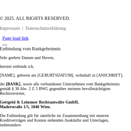
© 2025. ALL RIGHTS RESERVED.
Impressum
|
Datenschutzerklärung
Page load link
Entbindung vom Bankgeheimnis
Sehr geehrte Damen und Herren,
hiermit entbinde ich,
[NAME], geboren am [GEBURTSDATUM], wohnhaft in [ANSCHRIFT],
die
[BANK]
, sowie alle verbundenen Unternehmen vom Bankgeheimnis
gemäß § 38 Abs. 2 Z 5 BWG gegenüber meinem bevollmächtigten
Rechtsvertreter,
Gottgeisl & Leinsmer Rechtsanwälte GmbH,
Maderstraße 1/5, 1040 Wien.
Die Entbindung gilt für sämtliche im Zusammenhang mit unseren
Kreditverträgen und Konten stehenden Auskünfte und Unterlagen,
insbesondere: