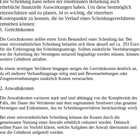
Eine Scheidung kann neben der emotionalen Belastung auch
erhebliche finanzielle Auswirkungen haben. Um diese bestmöglich
einzuschätzen und zu planen, ist es wichtig, die einzelnen
Kostenpunkte zu kennen, die im Verlauf eines Scheidungsverfahrens
entstehen können:
1. Gerichtskosten
Die Gerichtskosten stellen einen fixen Bestandteil einer Scheidung dar. Bei
einer einvernehmlichen Scheidung belaufen sich diese aktuell auf ca. 293 Euro
für die Einbringung des Scheidungsantrags. Sollten zusätzliche Vereinbarungen
wie die Aufteilung des Vermögens notariell beglaubigt werden müssen, können
weitere Gebühren anfallen.
In einem streitigen Verfahren hingegen steigen die Gerichtskosten deutlich an,
da oft mehrere Verhandlungstage nötig sind und Beweiserhebungen oder
Zeugenvernehmungen zusätzlich Kosten verursachen.
2. Anwaltskosten
Die Anwaltskosten variieren stark und sind abhängig von der Komplexität des
Falls, der Dauer des Verfahrens und dem sogenannten Streitwert (das gesamte
Vermögen und Einkommen, das im Scheidungsverfahren berücksichtigt wird).
Bei einer einvernehmlichen Scheidung können die Kosten durch die
gemeinsame Nutzung eines Anwalts erheblich reduziert werden. Dennoch
sollten Paare im Vorfeld klären, welche Aufgaben der Anwalt übernimmt und
wie die Gebühren aufgeteilt werden.