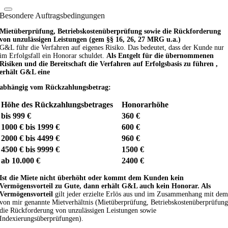
Besondere Auftragsbedingungen
Mietüberprüfung, Betriebskostenüberprüfung sowie die Rückforderung
von unzulässigen Leistungen (gem §§ 16, 26, 27 MRG u.a.)
G&L führ die Verfahren auf eigenes Risiko. Das bedeutet, dass der Kunde nur
im Erfolgsfall ein Honorar schuldet.
Als Entgelt für die übernommenen
Risiken und die Bereitschaft die Verfahren auf Erfolgsbasis zu führen ,
erhält G&L eine
abhängig vom Rückzahlungsbetrag:
Höhe des Rückzahlungsbetrages
Honorarhöhe
bis 999 €
360 €
1000 € bis 1999 €
600 €
2000 € bis 4499 €
960 €
4500 € bis 9999 €
1500 €
ab 10.000 €
2400 €
Ist die Miete nicht überhöht oder kommt dem Kunden kein
Vermögensvorteil zu Gute, dann erhält G&L auch kein Honorar. Als
Vermögensvorteil
gilt jeder erzielte Erlös aus und im Zusammenhang mit de
von mir genannte Mietverhältnis (Mietüberprüfung, Betriebskostenüberprüfun
die Rückforderung von unzulässigen Leistungen sowie
Indexierungsüberprüfungen).