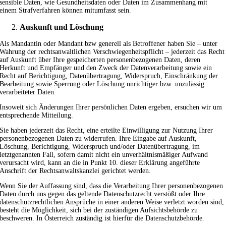
sensible Daten, wie Gesundheitsdaten oder Daten im Zusammenhang mit
einem Strafverfahren können mitumfasst sein.
Auskunft und Löschung
Als Mandantin oder Mandant bzw generell als Betroffener haben Sie – unter
Wahrung der rechtsanwaltlichen Verschwiegenheitspflicht – jederzeit das Recht
auf Auskunft über Ihre gespeicherten personenbezogenen Daten, deren
Herkunft und Empfänger und den Zweck der Datenverarbeitung sowie ein
Recht auf Berichtigung, Datenübertragung, Widerspruch, Einschränkung der
Bearbeitung sowie Sperrung oder Löschung unrichtiger bzw. unzulässig
verarbeiteter Daten.
Insoweit sich Änderungen Ihrer persönlichen Daten ergeben, ersuchen wir um
entsprechende Mitteilung.
Sie haben jederzeit das Recht, eine erteilte Einwilligung zur Nutzung Ihrer
personenbezogenen Daten zu widerrufen. Ihre Eingabe auf Auskunft,
Löschung, Berichtigung, Widerspruch und/oder Datenübertragung, im
letztgenannten Fall, sofern damit nicht ein unverhältnismäßiger Aufwand
verursacht wird, kann an die in Punkt 10. dieser Erklärung angeführte
Anschrift der Rechtsanwaltskanzlei gerichtet werden.
Wenn Sie der Auffassung sind, dass die Verarbeitung Ihrer personenbezogenen
Daten durch uns gegen das geltende Datenschutzrecht verstößt oder Ihre
datenschutzrechtlichen Ansprüche in einer anderen Weise verletzt worden sind,
besteht die Möglichkeit, sich bei der zuständigen Aufsichtsbehörde zu
beschweren. In Österreich zuständig ist hierfür die Datenschutzbehörde.