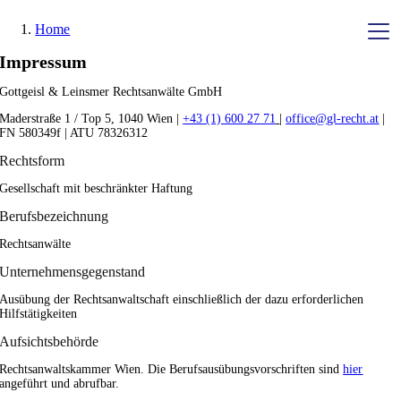
Skip
Home
to
content
Impressum
Gottgeisl & Leinsmer Rechtsanwälte GmbH
Sammelverfahren
Maderstraße 1 / Top 5, 1040 Wien |
+43 (1) 600 27 71
|
office@gl-recht.at
|
FN 580349f | ATU 78326312
Immobilien
Rechtsform
Prozessfinanzierer
Gesellschaft mit beschränkter Haftung
Berufsbezeichnung
Formulare
Rechtsanwälte
Über uns
Unternehmensgegenstand
Ausübung der Rechtsanwaltschaft einschließlich der dazu erforderlichen
Rechtsbereiche
Hilfstätigkeiten
Kontakt
Aufsichtsbehörde
Rechtsanwaltskammer Wien. Die Berufsausübungsvorschriften sind
hier
angeführt und abrufbar.