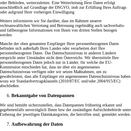
oder Behörden, weiterzuleiten. Eine Weiterleitung Ihrer Daten erfolgt
ausschließlich auf Grundlage der DSGVO, insb zur Erfüllung Ihres Auftrags
oder aufgrund Ihrer vorherigen Einwilligung.
Weiters informieren wir Sie darüber, dass im Rahmen unserer
rechtsanwaltlichen Vertretung und Betreuung regelmäßig auch sachverhalts-
und fallbezogene Informationen von Ihnen von dritten Stellen bezogen
werden.
Manche der oben genannten Empfänger Ihrer personenbezogenen Daten
befinden sich außerhalb Ihres Landes oder verarbeiten dort Ihre
personenbezogenen Daten. Das Datenschutzniveau in anderen Ländern
entspricht unter Umständen nicht dem Österreichs. Wir übermitteln Ihre
personenbezogenen Daten jedoch nur in Länder, für welche die EU-
Kommission entschieden hat, dass sie über ein angemessenes
Datenschutzniveau verfügen oder wir setzen Maßnahmen, um zu
gewährleisten, dass alle Empfänger ein angemessenes Datenschutzniveau haben
wozu wir Standardvertragsklauseln (2010/87/EC und/oder 2004/915/EC)
abschließen.
Bekanntgabe von Datenpannen
Wir sind bemüht sicherzustellen, dass Datenpannen frühzeitig erkannt und
gegebenenfalls unverzüglich Ihnen bzw der zuständigen Aufsichtsbehörde unte
Einbezug der jeweiligen Datenkategorien, die betroffen sind, gemeldet werden
Aufbewahrung der Daten