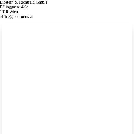
Eibstein & Richtfeld GmbH
Eßlinggasse 4/6a
1010 Wien
office@padronus.at