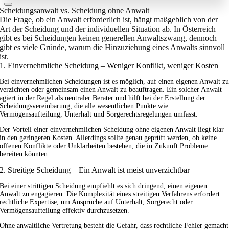
Scheidungsanwalt vs. Scheidung ohne Anwalt
Die Frage, ob ein Anwalt erforderlich ist, hängt maßgeblich von der
Art der Scheidung und der individuellen Situation ab. In Österreich
gibt es bei Scheidungen keinen generellen Anwaltszwang, dennoch
gibt es viele Gründe, warum die Hinzuziehung eines Anwalts sinnvoll
ist.
1. Einvernehmliche Scheidung – Weniger Konflikt, weniger Kosten
Bei einvernehmlichen Scheidungen ist es möglich, auf einen eigenen Anwalt z
verzichten oder gemeinsam einen Anwalt zu beauftragen. Ein solcher Anwalt
agiert in der Regel als neutraler Berater und hilft bei der Erstellung der
Scheidungsvereinbarung, die alle wesentlichen Punkte wie
Vermögensaufteilung, Unterhalt und Sorgerechtsregelungen umfasst.
Der Vorteil einer einvernehmlichen Scheidung ohne eigenen Anwalt liegt klar
in den geringeren Kosten. Allerdings sollte genau geprüft werden, ob keine
offenen Konflikte oder Unklarheiten bestehen, die in Zukunft Probleme
bereiten könnten.
2. Streitige Scheidung – Ein Anwalt ist meist unverzichtbar
Bei einer strittigen Scheidung empfiehlt es sich dringend, einen eigenen
Anwalt zu engagieren. Die Komplexität eines streitigen Verfahrens erfordert
rechtliche Expertise, um Ansprüche auf Unterhalt, Sorgerecht oder
Vermögensaufteilung effektiv durchzusetzen.
Ohne anwaltliche Vertretung besteht die Gefahr, dass rechtliche Fehler gemacht