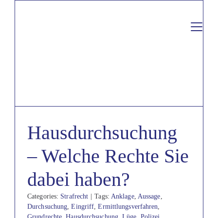
Skip
to
content
Sammelverfahren
Immobilien
Prozessfinanzierer
Hausdurchsuchung
Formulare
Über uns
– Welche Rechte Sie
Rechtsbereiche
dabei haben?
Kontakt
Categories:
Strafrecht
|
Tags:
Anklage
,
Aussage
,
Durchsuchung
,
Eingriff
,
Ermittlungsverfahren
,
Grundrechte
,
Hausdurchsuchung
,
Lüge
,
Polizei
,