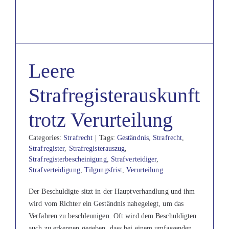
Leere
Strafregisterauskunft
trotz Verurteilung
Categories:
Strafrecht
|
Tags:
Geständnis
,
Strafrecht
,
Strafregister
,
Strafregisterauszug
,
Strafregisterbescheinigung
,
Strafverteidiger
,
Strafverteidigung
,
Tilgungsfrist
,
Verurteilung
Der Beschuldigte sitzt in der Hauptverhandlung und ihm
wird vom Richter ein Geständnis nahegelegt, um das
Verfahren zu beschleunigen. Oft wird dem Beschuldigten
auch zu erkennen gegeben, dass bei einem umfassenden