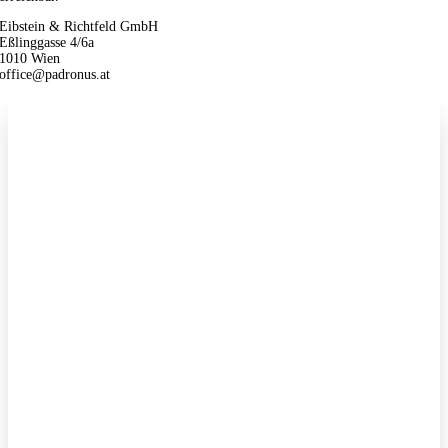
Eibstein & Richtfeld GmbH
Eßlinggasse 4/6a
1010 Wien
office@padronus.at