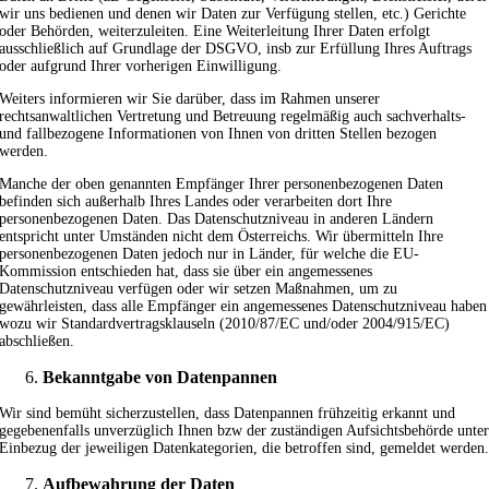
wir uns bedienen und denen wir Daten zur Verfügung stellen, etc.) Gerichte
oder Behörden, weiterzuleiten. Eine Weiterleitung Ihrer Daten erfolgt
ausschließlich auf Grundlage der DSGVO, insb zur Erfüllung Ihres Auftrags
oder aufgrund Ihrer vorherigen Einwilligung.
Weiters informieren wir Sie darüber, dass im Rahmen unserer
rechtsanwaltlichen Vertretung und Betreuung regelmäßig auch sachverhalts-
und fallbezogene Informationen von Ihnen von dritten Stellen bezogen
werden.
Manche der oben genannten Empfänger Ihrer personenbezogenen Daten
befinden sich außerhalb Ihres Landes oder verarbeiten dort Ihre
personenbezogenen Daten. Das Datenschutzniveau in anderen Ländern
entspricht unter Umständen nicht dem Österreichs. Wir übermitteln Ihre
personenbezogenen Daten jedoch nur in Länder, für welche die EU-
Kommission entschieden hat, dass sie über ein angemessenes
Datenschutzniveau verfügen oder wir setzen Maßnahmen, um zu
gewährleisten, dass alle Empfänger ein angemessenes Datenschutzniveau haben
wozu wir Standardvertragsklauseln (2010/87/EC und/oder 2004/915/EC)
abschließen.
Bekanntgabe von Datenpannen
Wir sind bemüht sicherzustellen, dass Datenpannen frühzeitig erkannt und
gegebenenfalls unverzüglich Ihnen bzw der zuständigen Aufsichtsbehörde unte
Einbezug der jeweiligen Datenkategorien, die betroffen sind, gemeldet werden
Aufbewahrung der Daten