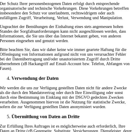
Der Schutz Ihrer personenbezogenen Daten erfolgt durch entsprechende
organisatorische und technische Vorkehrungen. Diese Vorkehrungen betreffen
insbesondere den Schutz vor unerlaubtem, rechtswidrigem oder auch
zufälligem Zugriff, Verarbeitung, Verlust, Verwendung und Manipulation.
Ungeachtet der Bemühungen der Einhaltung eines stets angemessen hohen
Standes der Sorgfaltsanforderungen kann nicht ausgeschlossen werden, dass
Informationen, die Sie uns über das Internet bekannt geben, von anderen
Personen eingesehen und genutzt werden.
Bitte beachten Sie, dass wir daher keine wie immer geartete Haftung für die
Offenlegung von Informationen aufgrund nicht von uns verursachter Fehler
bei der Datenübertragung und/oder unautorisiertem Zugriff durch Dritte
übernehmen (zB Hackangriff auf Email-Account bzw. Telefon, Abfangen von
Faxen).
Verwendung der Daten
Wir werden die uns zur Verfügung gestellten Daten nicht für andere Zwecke
als die durch den Mandatsvertrag oder durch Ihre Einwilligung oder sonst
durch eine Bestimmung im Einklang mit der DSGVO gedeckten Zwecken
verarbeiten. Ausgenommen hiervon ist die Nutzung für statistische Zwecke,
sofern die zur Verfügung gestellten Daten anonymisiert wurden.
Übermittlung von Daten an Dritte
Zur Erfüllung Ihres Auftrages ist es möglicherweise auch erforderlich, Ihre
Daten an Dritte (zB Gegenseite, Substitute, Versicherungen, Dienstleister, derer