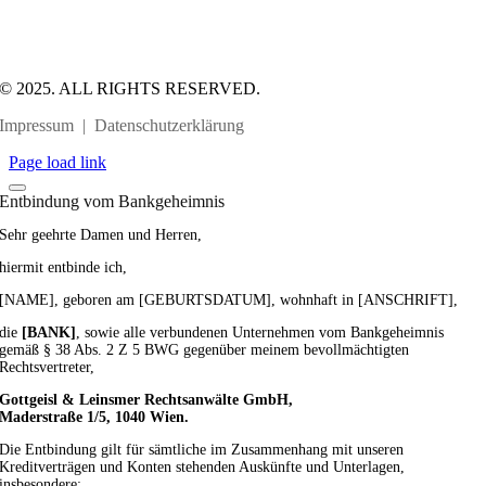
© 2025. ALL RIGHTS RESERVED.
Impressum
|
Datenschutzerklärung
Page load link
Entbindung vom Bankgeheimnis
Sehr geehrte Damen und Herren,
hiermit entbinde ich,
[NAME], geboren am [GEBURTSDATUM], wohnhaft in [ANSCHRIFT],
die
[BANK]
, sowie alle verbundenen Unternehmen vom Bankgeheimnis
gemäß § 38 Abs. 2 Z 5 BWG gegenüber meinem bevollmächtigten
Rechtsvertreter,
Gottgeisl & Leinsmer Rechtsanwälte GmbH,
Maderstraße 1/5, 1040 Wien.
Die Entbindung gilt für sämtliche im Zusammenhang mit unseren
Kreditverträgen und Konten stehenden Auskünfte und Unterlagen,
insbesondere: