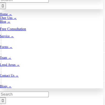
for:
Home →
Über Uns →
Blog →
Free Consultation
Service →
Forms →
Team →
Legal Areas →
Contact Us →
Blogs →
Search
for: