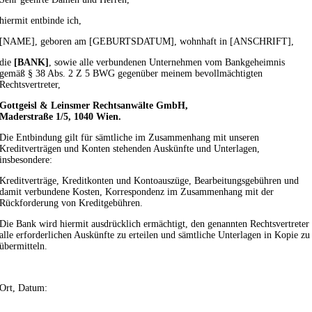
hiermit entbinde ich,
[NAME], geboren am [GEBURTSDATUM], wohnhaft in [ANSCHRIFT],
die
[BANK]
, sowie alle verbundenen Unternehmen vom Bankgeheimnis
gemäß § 38 Abs. 2 Z 5 BWG gegenüber meinem bevollmächtigten
Rechtsvertreter,
Gottgeisl & Leinsmer Rechtsanwälte GmbH,
Maderstraße 1/5, 1040 Wien.
Die Entbindung gilt für sämtliche im Zusammenhang mit unseren
Kreditverträgen und Konten stehenden Auskünfte und Unterlagen,
insbesondere:
Kreditverträge, Kreditkonten und Kontoauszüge, Bearbeitungsgebühren und
damit verbundene Kosten, Korrespondenz im Zusammenhang mit der
Rückforderung von Kreditgebühren.
Die Bank wird hiermit ausdrücklich ermächtigt, den genannten Rechtsvertreter
alle erforderlichen Auskünfte zu erteilen und sämtliche Unterlagen in Kopie zu
übermitteln.
Ort, Datum: