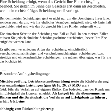
Eine Scheidung erfolgt, wenn das Gericht Ihre Ehe rechtsgültig
beendet. Sie gelten im Sinne des Gesetzes erst dann als geschieden,
wenn ein rechtskräftiges Scheidungsurteil vorliegt.
Bei den meisten Scheidungen geht es nicht nur um die Beendigung Ihrer Ehe,
sondern auch darum, wie Ihr eheliches Vermögen aufgeteilt wird, ob Unterhalt
geschuldet wird und wie das Sorgerecht für Ihre Kinder aufgeteilt wird.
Die einzelnen Schritte der Scheidung von Fall zu Fall. In den meisten Fällen
müssen Sie jedoch ähnliche Scheidungsschritte durchlaufen, bevor Ihre Ehe
aufgelöst werden kann.
Es gibt auch verschiedene Arten der Scheidung, einschließlich
verschuldensunabhängiger und verschuldensabhängiger Scheidungen bzw.
streitige und einvernehmliche Scheidungen. Sie müssen überlegen, was für Sie
das Richtige ist.
Besondere Auftragsbedingungen
Mietüberprüfung, Betriebskostenüberprüfung sowie die Rückforderung
von unzulässigen Leistungen (gem §§ 16, 26, 27 MRG u.a.)
G&L führ die Verfahren auf eigenes Risiko. Das bedeutet, dass der Kunde nur
im Erfolgsfall ein Honorar schuldet.
Als Entgelt für die übernommenen
Risiken und die Bereitschaft die Verfahren auf Erfolgsbasis zu führen ,
erhält G&L eine
abhängig vom Rückzahlungsbetrag: