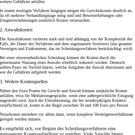
weitere Gebühren anfallen.
In einem streitigen Verfahren hingegen steigen die Gerichtskosten deutlich an,
da oft mehrere Verhandlungstage nötig sind und Beweiserhebungen oder
Zeugenvernehmungen zusätzlich Kosten verursachen.
2. Anwaltskosten
Die Anwaltskosten variieren stark und sind abhängig von der Komplexität des
Falls, der Dauer des Verfahrens und dem sogenannten Streitwert (das gesamte
Vermögen und Einkommen, das im Scheidungsverfahren berücksichtigt wird).
Bei einer einvernehmlichen Scheidung können die Kosten durch die
gemeinsame Nutzung eines Anwalts erheblich reduziert werden. Dennoch
sollten Paare im Vorfeld klären, welche Aufgaben der Anwalt übernimmt und
wie die Gebühren aufgeteilt werden.
3. Weitere Kostenquellen
Neben den fixen Posten für Gericht und Anwalt können zusätzliche Kosten
anfallen, etwa für Mediationsgespräche, wenn eine außergerichtliche Einigung
angestrebt wird. Auch die Elternberatung, die bei minderjährigen Kindern
verpflichtend ist, kostet in der Regel zwischen 50 und 100 Euro pro Person.
Notarkosten entstehen vor allem dann, wenn komplexe Vermögensverhältnisse
geregelt werden müssen.
Es empfiehlt sich, vor Beginn des Scheidungsverfahrens eine
transparente Kostenaufstellung zu erstellen. Viele Anwälte bieten