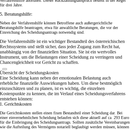
Verfahrenshilfe anordnen. Dieser Rückzahlungsanspruch besteht in der Regel
für drei Jahre.
5. Beratungshilfe:
Neben der Verfahrenshilfe können Betroffene auch außergerichtliche
Beratungshilfe beantragen, etwa für anwaltliche Beratungen, die vor der
Einreichung des Scheidungsantrags notwendig sind.
Die Verfahrenshilfe ist ein wichtiger Bestandteil des österreichischen
Rechtssystems und stellt sicher, dass jeder Zugang zum Recht hat,
unabhängig von der finanziellen Situation. Sie ist ein wertvolles
Instrument, um die Belastungen einer Scheidung zu verringern und
Chancengleichheit vor Gericht zu schaffen.
Übersicht der Scheidungskosten
Eine Scheidung kann neben der emotionalen Belastung auch
erhebliche finanzielle Auswirkungen haben. Um diese bestmöglich
einzuschätzen und zu planen, ist es wichtig, die einzelnen
Kostenpunkte zu kennen, die im Verlauf eines Scheidungsverfahrens
entstehen können:
1. Gerichtskosten
Die Gerichtskosten stellen einen fixen Bestandteil einer Scheidung dar. Bei
einer einvernehmlichen Scheidung belaufen sich diese aktuell auf ca. 293 Euro
für die Einbringung des Scheidungsantrags. Sollten zusätzliche Vereinbarungen
wie die Aufteilung des Vermögens notariell beglaubigt werden müssen, können