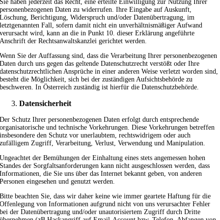
Sie haben jederzeit das Recht, eine erteilte Einwilligung zur Nutzung Ihrer
personenbezogenen Daten zu widerrufen. Ihre Eingabe auf Auskunft,
Löschung, Berichtigung, Widerspruch und/oder Datenübertragung, im
letztgenannten Fall, sofern damit nicht ein unverhältnismäßiger Aufwand
verursacht wird, kann an die in Punkt 10. dieser Erklärung angeführte
Anschrift der Rechtsanwaltskanzlei gerichtet werden.
Wenn Sie der Auffassung sind, dass die Verarbeitung Ihrer personenbezogenen
Daten durch uns gegen das geltende Datenschutzrecht verstößt oder Ihre
datenschutzrechtlichen Ansprüche in einer anderen Weise verletzt worden sind,
besteht die Möglichkeit, sich bei der zuständigen Aufsichtsbehörde zu
beschweren. In Österreich zuständig ist hierfür die Datenschutzbehörde.
Datensicherheit
Der Schutz Ihrer personenbezogenen Daten erfolgt durch entsprechende
organisatorische und technische Vorkehrungen. Diese Vorkehrungen betreffen
insbesondere den Schutz vor unerlaubtem, rechtswidrigem oder auch
zufälligem Zugriff, Verarbeitung, Verlust, Verwendung und Manipulation.
Ungeachtet der Bemühungen der Einhaltung eines stets angemessen hohen
Standes der Sorgfaltsanforderungen kann nicht ausgeschlossen werden, dass
Informationen, die Sie uns über das Internet bekannt geben, von anderen
Personen eingesehen und genutzt werden.
Bitte beachten Sie, dass wir daher keine wie immer geartete Haftung für die
Offenlegung von Informationen aufgrund nicht von uns verursachter Fehler
bei der Datenübertragung und/oder unautorisiertem Zugriff durch Dritte
übernehmen (zB Hackangriff auf Email-Account bzw. Telefon, Abfangen von