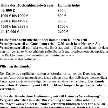
Höhe des Rückzahlungsbetrages
Honorarhöhe
bis 999 €
360 €
1000 € bis 1999 €
600 €
2000 € bis 4499 €
960 €
4500 € bis 9999 €
1500 €
ab 10.000 €
2400 €
Ist die Miete nicht überhöht oder kommt dem Kunden kein
Vermögensvorteil zu Gute, dann erhält G&L auch kein Honorar. Als
Vermögensvorteil
gilt jeder erzielte Erlös aus und im Zusammenhang mit de
von mir genannte Mietverhältnis (Mietüberprüfung, Betriebskostenüberprüfun
die Rückforderung von unzulässigen Leistungen sowie
Indexierungsüberprüfungen).
Pflichten des Kunden
Der Kunde ist verpflichtet, sofern es erforderlich ist, bei der Durchsetzung
seines Anspruches mitzuwirken. Dazu zählen insb. das Beibringen notwendiger
Unterlagen sowie eine etwaige Teilnahme an einer Verhandlung.
Der Kunde
wird ohne Abstimmung mit G&L nicht auf Ansprüche ganz oder teilw. zu
verzichten.
Sollte der Kunde ohne Abstimmung mit G&L eine(n) Vereinbarung/
Vergleich über die Höhe der Rückzahlung abzuschließen oder die
Vollmacht während des laufenden Verfahren kündigen oder für G&L in
einem laufenden Verfahren nicht erreichbar sein, so erhält G&L das