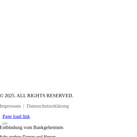
© 2025. ALL RIGHTS RESERVED.
Impressum
|
Datenschutzerklärung
Page load link
Entbindung vom Bankgeheimnis
Sehr geehrte Damen und Herren,