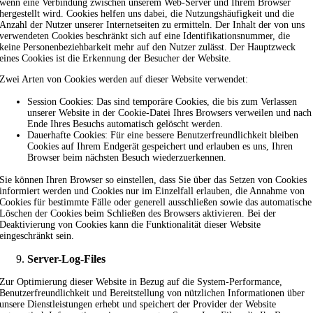
wenn eine Verbindung zwischen unserem Web-Server und Ihrem Browser
hergestellt wird. Cookies helfen uns dabei, die Nutzungshäufigkeit und die
Anzahl der Nutzer unserer Internetseiten zu ermitteln. Der Inhalt der von uns
verwendeten Cookies beschränkt sich auf eine Identifikationsnummer, die
keine Personenbeziehbarkeit mehr auf den Nutzer zulässt. Der Hauptzweck
eines Cookies ist die Erkennung der Besucher der Website.
Zwei Arten von Cookies werden auf dieser Website verwendet:
Session Cookies: Das sind temporäre Cookies, die bis zum Verlassen
unserer Website in der Cookie-Datei Ihres Browsers verweilen und nach
Ende Ihres Besuchs automatisch gelöscht werden.
Dauerhafte Cookies: Für eine bessere Benutzerfreundlichkeit bleiben
Cookies auf Ihrem Endgerät gespeichert und erlauben es uns, Ihren
Browser beim nächsten Besuch wiederzuerkennen.
Sie können Ihren Browser so einstellen, dass Sie über das Setzen von Cookies
informiert werden und Cookies nur im Einzelfall erlauben, die Annahme von
Cookies für bestimmte Fälle oder generell ausschließen sowie das automatische
Löschen der Cookies beim Schließen des Browsers aktivieren. Bei der
Deaktivierung von Cookies kann die Funktionalität dieser Website
eingeschränkt sein.
Server-Log-Files
Zur Optimierung dieser Website in Bezug auf die System-Performance,
Benutzerfreundlichkeit und Bereitstellung von nützlichen Informationen über
unsere Dienstleistungen erhebt und speichert der Provider der Website