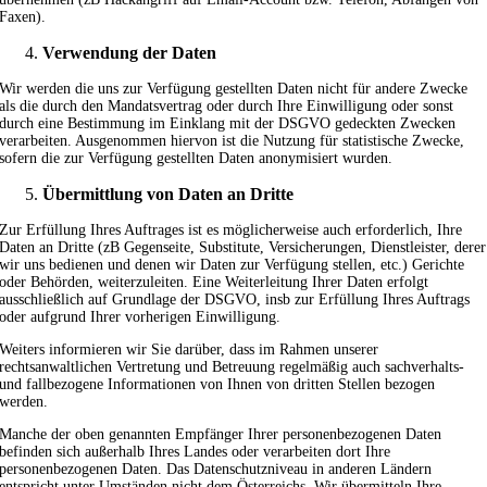
Faxen).
Verwendung der Daten
Wir werden die uns zur Verfügung gestellten Daten nicht für andere Zwecke
als die durch den Mandatsvertrag oder durch Ihre Einwilligung oder sonst
durch eine Bestimmung im Einklang mit der DSGVO gedeckten Zwecken
verarbeiten. Ausgenommen hiervon ist die Nutzung für statistische Zwecke,
sofern die zur Verfügung gestellten Daten anonymisiert wurden.
Übermittlung von Daten an Dritte
Zur Erfüllung Ihres Auftrages ist es möglicherweise auch erforderlich, Ihre
Daten an Dritte (zB Gegenseite, Substitute, Versicherungen, Dienstleister, derer
wir uns bedienen und denen wir Daten zur Verfügung stellen, etc.) Gerichte
oder Behörden, weiterzuleiten. Eine Weiterleitung Ihrer Daten erfolgt
ausschließlich auf Grundlage der DSGVO, insb zur Erfüllung Ihres Auftrags
oder aufgrund Ihrer vorherigen Einwilligung.
Weiters informieren wir Sie darüber, dass im Rahmen unserer
rechtsanwaltlichen Vertretung und Betreuung regelmäßig auch sachverhalts-
und fallbezogene Informationen von Ihnen von dritten Stellen bezogen
werden.
Manche der oben genannten Empfänger Ihrer personenbezogenen Daten
befinden sich außerhalb Ihres Landes oder verarbeiten dort Ihre
personenbezogenen Daten. Das Datenschutzniveau in anderen Ländern
entspricht unter Umständen nicht dem Österreichs. Wir übermitteln Ihre