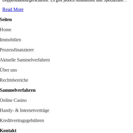
Doppelstaatsbürgerschaften. Es gibt jedoch Ausnahmen und Spezialfälle...
Read More
Seiten
Home
Immobilien
Prozessfinanzierer
Aktuelle Sammelverfahren
Über uns
Rechtsbereiche
Sammelverfahren
Online Casino
Handy- & Internetverträge
Kreditvertragsgebühren
Kontakt