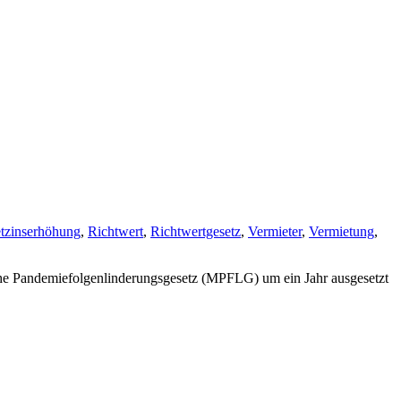
tzinserhöhung
,
Richtwert
,
Richtwertgesetz
,
Vermieter
,
Vermietung
,
che Pandemiefolgenlinderungsgesetz (MPFLG) um ein Jahr ausgesetzt