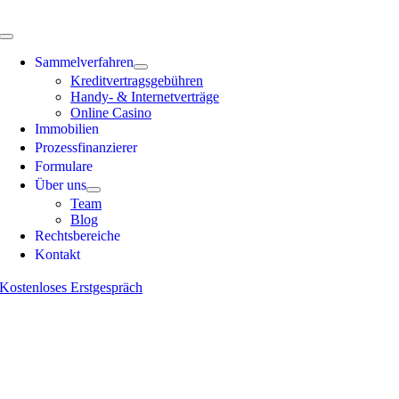
Skip
to
Toggle
content
Navigation
Sammelverfahren
Kreditvertragsgebühren
Handy- & Internetverträge
Online Casino
Immobilien
Prozessfinanzierer
Formulare
Über uns
Team
Blog
Rechts­bereiche
Kontakt
Kostenloses Erstgespräch