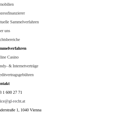
mobilien
ozessfinanzierer
tuelle Sammelverfahren
er uns
chtsbereiche
mmelverfahren
line Casino
ndy- & Internetverträge
editvertragsgebühren
ntakt
3 1 600 27 71
fice@gl-recht.at
derstraße 1, 1040 Vienna