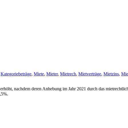
,
Kategoriebeträge
,
Miete
,
Mieter
,
Mietrech
,
Mietverträge
,
Mietzins
,
Mie
 erhöht, nachdem deren Anhebung im Jahr 2021 durch das mietrechtli
5,5%.