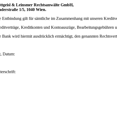
ttgeisl & Leinsmer Rechtsanwälte GmbH,
derstraße 1/5, 1040 Wien.
e Entbindung gilt für sämtliche im Zusammenhang mit unseren Kreditv
editverträge, Kreditkonten und Kontoauszüge, Bearbeitungsgebühren
e Bank wird hiermit ausdrücklich ermächtigt, den genannten Rechtsvertre
t, Datum:
erschrift: