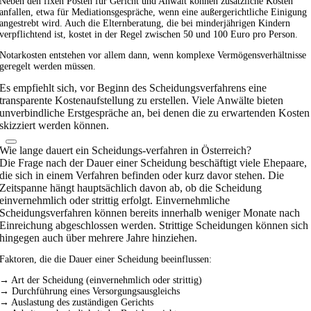
Neben den fixen Posten für Gericht und Anwalt können zusätzliche Kosten
anfallen, etwa für Mediationsgespräche, wenn eine außergerichtliche Einigung
angestrebt wird. Auch die Elternberatung, die bei minderjährigen Kindern
verpflichtend ist, kostet in der Regel zwischen 50 und 100 Euro pro Person.
Notarkosten entstehen vor allem dann, wenn komplexe Vermögensverhältnisse
geregelt werden müssen.
Es empfiehlt sich, vor Beginn des Scheidungsverfahrens eine
transparente Kostenaufstellung zu erstellen. Viele Anwälte bieten
unverbindliche Erstgespräche an, bei denen die zu erwartenden Kosten
skizziert werden können.
Wie lange dauert ein Scheidungs-verfahren in Österreich?
Die Frage nach der Dauer einer Scheidung beschäftigt viele Ehepaare,
die sich in einem Verfahren befinden oder kurz davor stehen. Die
Zeitspanne hängt hauptsächlich davon ab, ob die Scheidung
einvernehmlich oder strittig erfolgt. Einvernehmliche
Scheidungsverfahren können bereits innerhalb weniger Monate nach
Einreichung abgeschlossen werden. Strittige Scheidungen können sich
hingegen auch über mehrere Jahre hinziehen.
Faktoren, die die Dauer einer Scheidung beeinflussen:
→ Art der Scheidung (einvernehmlich oder strittig)
→ Durchführung eines Versorgungsausgleichs
→ Auslastung des zuständigen Gerichts