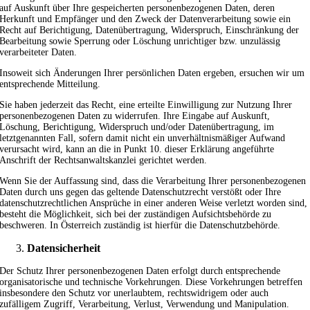
auf Auskunft über Ihre gespeicherten personenbezogenen Daten, deren
Herkunft und Empfänger und den Zweck der Datenverarbeitung sowie ein
Recht auf Berichtigung, Datenübertragung, Widerspruch, Einschränkung der
Bearbeitung sowie Sperrung oder Löschung unrichtiger bzw. unzulässig
verarbeiteter Daten.
Insoweit sich Änderungen Ihrer persönlichen Daten ergeben, ersuchen wir um
entsprechende Mitteilung.
Sie haben jederzeit das Recht, eine erteilte Einwilligung zur Nutzung Ihrer
personenbezogenen Daten zu widerrufen. Ihre Eingabe auf Auskunft,
Löschung, Berichtigung, Widerspruch und/oder Datenübertragung, im
letztgenannten Fall, sofern damit nicht ein unverhältnismäßiger Aufwand
verursacht wird, kann an die in Punkt 10. dieser Erklärung angeführte
Anschrift der Rechtsanwaltskanzlei gerichtet werden.
Wenn Sie der Auffassung sind, dass die Verarbeitung Ihrer personenbezogenen
Daten durch uns gegen das geltende Datenschutzrecht verstößt oder Ihre
datenschutzrechtlichen Ansprüche in einer anderen Weise verletzt worden sind,
besteht die Möglichkeit, sich bei der zuständigen Aufsichtsbehörde zu
beschweren. In Österreich zuständig ist hierfür die Datenschutzbehörde.
Datensicherheit
Der Schutz Ihrer personenbezogenen Daten erfolgt durch entsprechende
organisatorische und technische Vorkehrungen. Diese Vorkehrungen betreffen
insbesondere den Schutz vor unerlaubtem, rechtswidrigem oder auch
zufälligem Zugriff, Verarbeitung, Verlust, Verwendung und Manipulation.