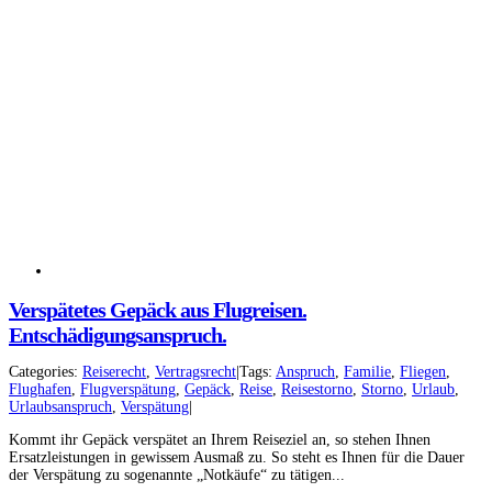
Verspätetes Gepäck aus Flugreisen.
Entschädigungsanspruch.
Facebook
Instagram
Categories:
Reiserecht
,
Vertragsrecht
|
Tags:
Anspruch
,
Familie
,
Fliegen
,
Flughafen
,
Flugverspätung
,
Gepäck
,
Reise
,
Reisestorno
,
Storno
,
Urlaub
,
YouTube
LinkedIn
Urlaubsanspruch
,
Verspätung
|
Kommt ihr Gepäck verspätet an Ihrem Reiseziel an, so stehen Ihnen
Ersatzleistungen in gewissem Ausmaß zu. So steht es Ihnen für die Dauer
der Verspätung zu sogenannte „Notkäufe“ zu tätigen...