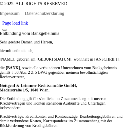
© 2025. ALL RIGHTS RESERVED.
Impressum
|
Datenschutzerklärung
Page load link
Entbindung vom Bankgeheimnis
Sehr geehrte Damen und Herren,
hiermit entbinde ich,
[NAME], geboren am [GEBURTSDATUM], wohnhaft in [ANSCHRIFT],
die
[BANK]
, sowie alle verbundenen Unternehmen vom Bankgeheimnis
gemäß § 38 Abs. 2 Z 5 BWG gegenüber meinem bevollmächtigten
Rechtsvertreter,
Gottgeisl & Leinsmer Rechtsanwälte GmbH,
Maderstraße 1/5, 1040 Wien.
Die Entbindung gilt für sämtliche im Zusammenhang mit unseren
Kreditverträgen und Konten stehenden Auskünfte und Unterlagen,
insbesondere:
Kreditverträge, Kreditkonten und Kontoauszüge, Bearbeitungsgebühren und
damit verbundene Kosten, Korrespondenz im Zusammenhang mit der
Rückforderung von Kreditgebühren.