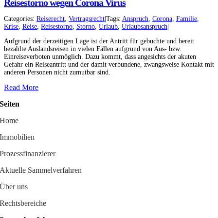
Reisestorno wegen Corona Virus
Categories:
Reiserecht
,
Vertragsrecht
|
Tags:
Anspruch
,
Corona
,
Familie
,
Krise
,
Reise
,
Reisestorno
,
Storno
,
Urlaub
,
Urlaubsanspruch
|
Aufgrund der derzeitigen Lage ist der Antritt für gebuchte und bereit
bezahlte Auslandsreisen in vielen Fällen aufgrund von Aus- bzw.
Einreiseverboten unmöglich. Dazu kommt, dass angesichts der akuten
Gefahr ein Reiseantritt und der damit verbundene, zwangsweise Kontakt mit
anderen Personen nicht zumutbar sind.
Read More
Seiten
Home
Immobilien
Prozessfinanzierer
Aktuelle Sammelverfahren
Über uns
Rechtsbereiche