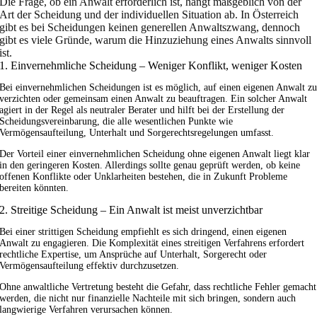
Die Frage, ob ein Anwalt erforderlich ist, hängt maßgeblich von der
Art der Scheidung und der individuellen Situation ab. In Österreich
gibt es bei Scheidungen keinen generellen Anwaltszwang, dennoch
gibt es viele Gründe, warum die Hinzuziehung eines Anwalts sinnvoll
ist.
1. Einvernehmliche Scheidung – Weniger Konflikt, weniger Kosten
Bei einvernehmlichen Scheidungen ist es möglich, auf einen eigenen Anwalt z
verzichten oder gemeinsam einen Anwalt zu beauftragen. Ein solcher Anwalt
agiert in der Regel als neutraler Berater und hilft bei der Erstellung der
Scheidungsvereinbarung, die alle wesentlichen Punkte wie
Vermögensaufteilung, Unterhalt und Sorgerechtsregelungen umfasst.
Der Vorteil einer einvernehmlichen Scheidung ohne eigenen Anwalt liegt klar
in den geringeren Kosten. Allerdings sollte genau geprüft werden, ob keine
offenen Konflikte oder Unklarheiten bestehen, die in Zukunft Probleme
bereiten könnten.
2. Streitige Scheidung – Ein Anwalt ist meist unverzichtbar
Bei einer strittigen Scheidung empfiehlt es sich dringend, einen eigenen
Anwalt zu engagieren. Die Komplexität eines streitigen Verfahrens erfordert
rechtliche Expertise, um Ansprüche auf Unterhalt, Sorgerecht oder
Vermögensaufteilung effektiv durchzusetzen.
Ohne anwaltliche Vertretung besteht die Gefahr, dass rechtliche Fehler gemacht
werden, die nicht nur finanzielle Nachteile mit sich bringen, sondern auch
langwierige Verfahren verursachen können.