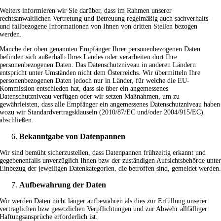
Weiters informieren wir Sie darüber, dass im Rahmen unserer
rechtsanwaltlichen Vertretung und Betreuung regelmäßig auch sachverhalts-
und fallbezogene Informationen von Ihnen von dritten Stellen bezogen
werden.
Manche der oben genannten Empfänger Ihrer personenbezogenen Daten
befinden sich außerhalb Ihres Landes oder verarbeiten dort Ihre
personenbezogenen Daten. Das Datenschutzniveau in anderen Ländern
entspricht unter Umständen nicht dem Österreichs. Wir übermitteln Ihre
personenbezogenen Daten jedoch nur in Länder, für welche die EU-
Kommission entschieden hat, dass sie über ein angemessenes
Datenschutzniveau verfügen oder wir setzen Maßnahmen, um zu
gewährleisten, dass alle Empfänger ein angemessenes Datenschutzniveau haben
wozu wir Standardvertragsklauseln (2010/87/EC und/oder 2004/915/EC)
abschließen.
Bekanntgabe von Datenpannen
Wir sind bemüht sicherzustellen, dass Datenpannen frühzeitig erkannt und
gegebenenfalls unverzüglich Ihnen bzw der zuständigen Aufsichtsbehörde unte
Einbezug der jeweiligen Datenkategorien, die betroffen sind, gemeldet werden
Aufbewahrung der Daten
Wir werden Daten nicht länger aufbewahren als dies zur Erfüllung unserer
vertraglichen bzw gesetzlichen Verpflichtungen und zur Abwehr allfälliger
Haftungsansprüche erforderlich ist.