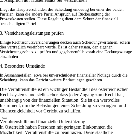
2. Anspruch auf Kostenersatz bei Verschulden
Liegt das Hauptverschulden der Scheidung eindeutig bei einer der beiden
Parteien, kann die andere Partei Anspruch auf Rückerstattung der
Prozesskosten stellen. Diese Regelung dient dem Schutz der finanziell
benachteiligten Partei.
3. Versicherungsleistungen prüfen
Einige Rechtsschutzversicherungen decken auch Scheidungsverfahren, sofern
dies vertraglich vereinbart wurde. Es ist daher ratsam, den eigenen
Versicherungsschutz zu prüfen und gegebenenfalls vorab eine Deckungszusage
einzuholen.
4. Besondere Umstände
In Ausnahmefällen, etwa bei unverschuldeter finanzieller Notlage durch die
Scheidung, kann das Gericht weitere Entlastungen gewähren.
Die Verfahrenshilfe ist ein wichtiger Bestandteil des österreichischen
Rechtssystems und stellt sicher, dass jeder Zugang zum Recht hat,
unabhängig von der finanziellen Situation. Sie ist ein wertvolles
Instrument, um die Belastungen einer Scheidung zu verringern und
Chancengleichheit vor Gericht zu schaffen.
Verfahrenshilfe und finanzielle Unterstützung
In Österreich haben Personen mit geringem Einkommen die
Möglichkeit, Verfahrenshilfe zu beantragen. Diese staatliche