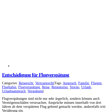
Entschädigung für Flugverspätung
Categories:
Reiserecht
,
Vertragsrecht
|
Tags:
Anspruch
,
Familie
,
Fliegen
,
Flughafen
,
Flugverspätung
,
Reise
,
Reisestorno
,
Storno
,
Urlaub
,
Urlaubsanspruch
,
Verspätung
|
Flugverspätungen sind nicht nur sehr ärgerlich, sondern können auch
Vermögensschäden verursachen. Ansprüche müssen innerhalb von drei
Jahren ab dem verspäteten Flug geltend gemacht werden, andernfalls tritt
Verjährung ein.