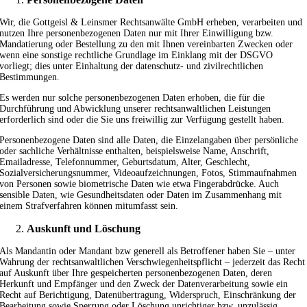
Wir, die Gottgeisl & Leinsmer Rechtsanwälte GmbH erheben, verarbeiten und
nutzen Ihre personenbezogenen Daten nur mit Ihrer Einwilligung bzw.
Mandatierung oder Bestellung zu den mit Ihnen vereinbarten Zwecken oder
wenn eine sonstige rechtliche Grundlage im Einklang mit der DSGVO
vorliegt; dies unter Einhaltung der datenschutz- und zivilrechtlichen
Bestimmungen.
Es werden nur solche personenbezogenen Daten erhoben, die für die
Durchführung und Abwicklung unserer rechtsanwaltlichen Leistungen
erforderlich sind oder die Sie uns freiwillig zur Verfügung gestellt haben.
Personenbezogene Daten sind alle Daten, die Einzelangaben über persönliche
oder sachliche Verhältnisse enthalten, beispielsweise Name, Anschrift,
Emailadresse, Telefonnummer, Geburtsdatum, Alter, Geschlecht,
Sozialversicherungsnummer, Videoaufzeichnungen, Fotos, Stimmaufnahmen
von Personen sowie biometrische Daten wie etwa Fingerabdrücke. Auch
sensible Daten, wie Gesundheitsdaten oder Daten im Zusammenhang mit
einem Strafverfahren können mitumfasst sein.
Auskunft und Löschung
Als Mandantin oder Mandant bzw generell als Betroffener haben Sie – unter
Wahrung der rechtsanwaltlichen Verschwiegenheitspflicht – jederzeit das Recht
auf Auskunft über Ihre gespeicherten personenbezogenen Daten, deren
Herkunft und Empfänger und den Zweck der Datenverarbeitung sowie ein
Recht auf Berichtigung, Datenübertragung, Widerspruch, Einschränkung der
Bearbeitung sowie Sperrung oder Löschung unrichtiger bzw. unzulässig