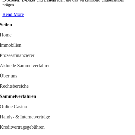
E-Scooter, E-Bikes und Lastenräder, die das Verkehrsbild unübersehbar
prägen ...
Read More
Seiten
Home
Immobilien
Prozessfinanzierer
Aktuelle Sammelverfahren
Über uns
Rechtsbereiche
Sammelverfahren
Online Casino
Handy- & Internetverträge
Kreditvertragsgebühren