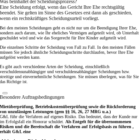
Was beinhaltet der Scheidungsprozess?
Eine Scheidung erfolgt, wenn das Gericht Ihre Ehe rechtsgültig
beendet. Sie gelten im Sinne des Gesetzes erst dann als geschieden,
wenn ein rechtskräftiges Scheidungsurteil vorliegt.
Bei den meisten Scheidungen geht es nicht nur um die Beendigung Ihrer Ehe,
sondern auch darum, wie Ihr eheliches Vermögen aufgeteilt wird, ob Unterhalt
geschuldet wird und wie das Sorgerecht für Ihre Kinder aufgeteilt wird.
Die einzelnen Schritte der Scheidung von Fall zu Fall. In den meisten Fällen
müssen Sie jedoch ähnliche Scheidungsschritte durchlaufen, bevor Ihre Ehe
aufgelöst werden kann.
Es gibt auch verschiedene Arten der Scheidung, einschließlich
verschuldensunabhängiger und verschuldensabhängiger Scheidungen bzw.
streitige und einvernehmliche Scheidungen. Sie müssen überlegen, was für Sie
das Richtige ist.
Besondere Auftragsbedingungen
Mietüberprüfung, Betriebskostenüberprüfung sowie die Rückforderung
von unzulässigen Leistungen (gem §§ 16, 26, 27 MRG u.a.)
G&L führ die Verfahren auf eigenes Risiko. Das bedeutet, dass der Kunde nur
im Erfolgsfall ein Honorar schuldet.
Als Entgelt für die übernommenen
Risiken und die Bereitschaft die Verfahren auf Erfolgsbasis zu führen ,
erhält G&L eine