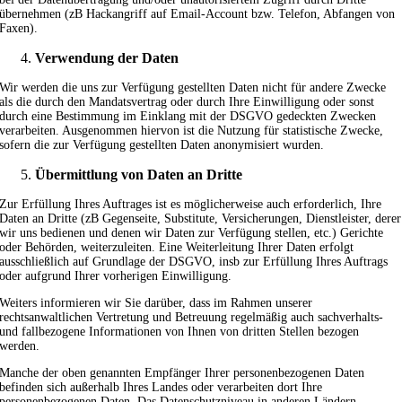
übernehmen (zB Hackangriff auf Email-Account bzw. Telefon, Abfangen von
Faxen).
Verwendung der Daten
Wir werden die uns zur Verfügung gestellten Daten nicht für andere Zwecke
als die durch den Mandatsvertrag oder durch Ihre Einwilligung oder sonst
durch eine Bestimmung im Einklang mit der DSGVO gedeckten Zwecken
verarbeiten. Ausgenommen hiervon ist die Nutzung für statistische Zwecke,
sofern die zur Verfügung gestellten Daten anonymisiert wurden.
Übermittlung von Daten an Dritte
Zur Erfüllung Ihres Auftrages ist es möglicherweise auch erforderlich, Ihre
Daten an Dritte (zB Gegenseite, Substitute, Versicherungen, Dienstleister, derer
wir uns bedienen und denen wir Daten zur Verfügung stellen, etc.) Gerichte
oder Behörden, weiterzuleiten. Eine Weiterleitung Ihrer Daten erfolgt
ausschließlich auf Grundlage der DSGVO, insb zur Erfüllung Ihres Auftrags
oder aufgrund Ihrer vorherigen Einwilligung.
Weiters informieren wir Sie darüber, dass im Rahmen unserer
rechtsanwaltlichen Vertretung und Betreuung regelmäßig auch sachverhalts-
und fallbezogene Informationen von Ihnen von dritten Stellen bezogen
werden.
Manche der oben genannten Empfänger Ihrer personenbezogenen Daten
befinden sich außerhalb Ihres Landes oder verarbeiten dort Ihre
personenbezogenen Daten. Das Datenschutzniveau in anderen Ländern