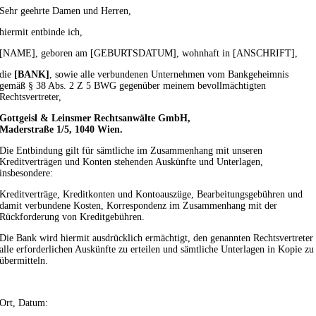
Sehr geehrte Damen und Herren,
hiermit entbinde ich,
[NAME], geboren am [GEBURTSDATUM], wohnhaft in [ANSCHRIFT],
die
[BANK]
, sowie alle verbundenen Unternehmen vom Bankgeheimnis
gemäß § 38 Abs. 2 Z 5 BWG gegenüber meinem bevollmächtigten
Rechtsvertreter,
Gottgeisl & Leinsmer Rechtsanwälte GmbH,
Maderstraße 1/5, 1040 Wien.
Die Entbindung gilt für sämtliche im Zusammenhang mit unseren
Kreditverträgen und Konten stehenden Auskünfte und Unterlagen,
insbesondere:
Kreditverträge, Kreditkonten und Kontoauszüge, Bearbeitungsgebühren und
damit verbundene Kosten, Korrespondenz im Zusammenhang mit der
Rückforderung von Kreditgebühren.
Die Bank wird hiermit ausdrücklich ermächtigt, den genannten Rechtsvertreter
alle erforderlichen Auskünfte zu erteilen und sämtliche Unterlagen in Kopie zu
übermitteln.
Ort, Datum: