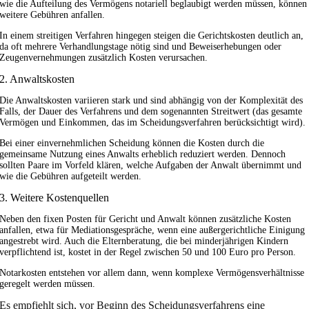
wie die Aufteilung des Vermögens notariell beglaubigt werden müssen, können
weitere Gebühren anfallen.
In einem streitigen Verfahren hingegen steigen die Gerichtskosten deutlich an,
da oft mehrere Verhandlungstage nötig sind und Beweiserhebungen oder
Zeugenvernehmungen zusätzlich Kosten verursachen.
2. Anwaltskosten
Die Anwaltskosten variieren stark und sind abhängig von der Komplexität des
Falls, der Dauer des Verfahrens und dem sogenannten Streitwert (das gesamte
Vermögen und Einkommen, das im Scheidungsverfahren berücksichtigt wird).
Bei einer einvernehmlichen Scheidung können die Kosten durch die
gemeinsame Nutzung eines Anwalts erheblich reduziert werden. Dennoch
sollten Paare im Vorfeld klären, welche Aufgaben der Anwalt übernimmt und
wie die Gebühren aufgeteilt werden.
3. Weitere Kostenquellen
Neben den fixen Posten für Gericht und Anwalt können zusätzliche Kosten
anfallen, etwa für Mediationsgespräche, wenn eine außergerichtliche Einigung
angestrebt wird. Auch die Elternberatung, die bei minderjährigen Kindern
verpflichtend ist, kostet in der Regel zwischen 50 und 100 Euro pro Person.
Notarkosten entstehen vor allem dann, wenn komplexe Vermögensverhältnisse
geregelt werden müssen.
Es empfiehlt sich, vor Beginn des Scheidungsverfahrens eine