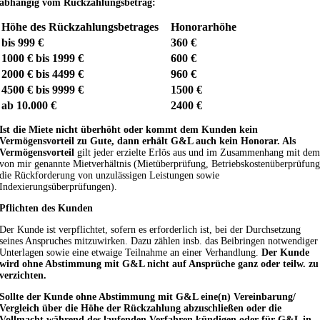
abhängig vom Rückzahlungsbetrag:
Höhe des Rückzahlungsbetrages
Honorarhöhe
bis 999 €
360 €
1000 € bis 1999 €
600 €
2000 € bis 4499 €
960 €
4500 € bis 9999 €
1500 €
ab 10.000 €
2400 €
Ist die Miete nicht überhöht oder kommt dem Kunden kein
Vermögensvorteil zu Gute, dann erhält G&L auch kein Honorar. Als
Vermögensvorteil
gilt jeder erzielte Erlös aus und im Zusammenhang mit de
von mir genannte Mietverhältnis (Mietüberprüfung, Betriebskostenüberprüfun
die Rückforderung von unzulässigen Leistungen sowie
Indexierungsüberprüfungen).
Pflichten des Kunden
Der Kunde ist verpflichtet, sofern es erforderlich ist, bei der Durchsetzung
seines Anspruches mitzuwirken. Dazu zählen insb. das Beibringen notwendiger
Unterlagen sowie eine etwaige Teilnahme an einer Verhandlung.
Der Kunde
wird ohne Abstimmung mit G&L nicht auf Ansprüche ganz oder teilw. zu
verzichten.
Sollte der Kunde ohne Abstimmung mit G&L eine(n) Vereinbarung/
Vergleich über die Höhe der Rückzahlung abzuschließen oder die
Vollmacht während des laufenden Verfahren kündigen oder für G&L in