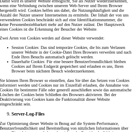
Damit wird es unserer Website ermöglicht, Sie als Nutzer wiederzuerkennen,
wenn eine Verbindung zwischen unserem Web-Server und Ihrem Browser
hergestellt wird. Cookies helfen uns dabei, die Nutzungshäufigkeit und die
Anzahl der Nutzer unserer Internetseiten zu ermitteln. Der Inhalt der von uns
verwendeten Cookies beschränkt sich auf eine Identifikationsnummer, die
keine Personenbeziehbarkeit mehr auf den Nutzer zulässt. Der Hauptzweck
eines Cookies ist die Erkennung der Besucher der Website.
Zwei Arten von Cookies werden auf dieser Website verwendet:
Session Cookies: Das sind temporäre Cookies, die bis zum Verlassen
unserer Website in der Cookie-Datei Ihres Browsers verweilen und nach
Ende Ihres Besuchs automatisch gelöscht werden.
Dauerhafte Cookies: Für eine bessere Benutzerfreundlichkeit bleiben
Cookies auf Ihrem Endgerät gespeichert und erlauben es uns, Ihren
Browser beim nächsten Besuch wiederzuerkennen.
Sie können Ihren Browser so einstellen, dass Sie über das Setzen von Cookies
informiert werden und Cookies nur im Einzelfall erlauben, die Annahme von
Cookies für bestimmte Fälle oder generell ausschließen sowie das automatische
Löschen der Cookies beim Schließen des Browsers aktivieren. Bei der
Deaktivierung von Cookies kann die Funktionalität dieser Website
eingeschränkt sein.
Server-Log-Files
Zur Optimierung dieser Website in Bezug auf die System-Performance,
Benutzerfreundlichkeit und Bereitstellung von nützlichen Informationen über