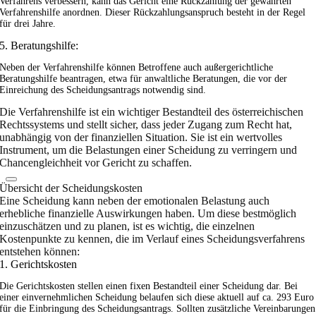
Verfahrens verbessern, kann das Gericht eine Rückzahlung der gewährten
Verfahrenshilfe anordnen. Dieser Rückzahlungsanspruch besteht in der Regel
für drei Jahre.
5. Beratungshilfe:
Neben der Verfahrenshilfe können Betroffene auch außergerichtliche
Beratungshilfe beantragen, etwa für anwaltliche Beratungen, die vor der
Einreichung des Scheidungsantrags notwendig sind.
Die Verfahrenshilfe ist ein wichtiger Bestandteil des österreichischen
Rechtssystems und stellt sicher, dass jeder Zugang zum Recht hat,
unabhängig von der finanziellen Situation. Sie ist ein wertvolles
Instrument, um die Belastungen einer Scheidung zu verringern und
Chancengleichheit vor Gericht zu schaffen.
Übersicht der Scheidungskosten
Eine Scheidung kann neben der emotionalen Belastung auch
erhebliche finanzielle Auswirkungen haben. Um diese bestmöglich
einzuschätzen und zu planen, ist es wichtig, die einzelnen
Kostenpunkte zu kennen, die im Verlauf eines Scheidungsverfahrens
entstehen können:
1. Gerichtskosten
Die Gerichtskosten stellen einen fixen Bestandteil einer Scheidung dar. Bei
einer einvernehmlichen Scheidung belaufen sich diese aktuell auf ca. 293 Euro
für die Einbringung des Scheidungsantrags. Sollten zusätzliche Vereinbarungen