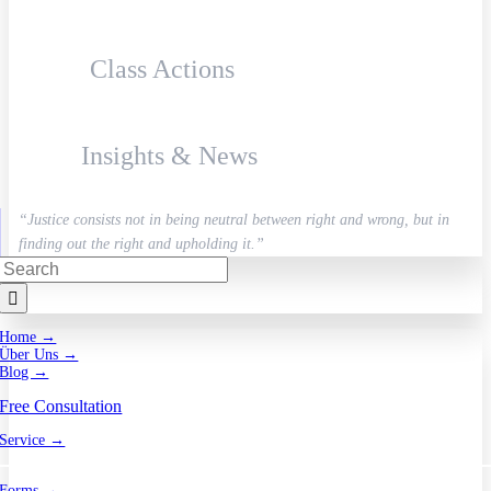
Class Actions
Insights & News
“Justice consists not in being neutral between right and wrong, but in
finding out the right and upholding it.”
Search
for:
Home →
Über Uns →
Blog →
Free Consultation
Service →
Forms →