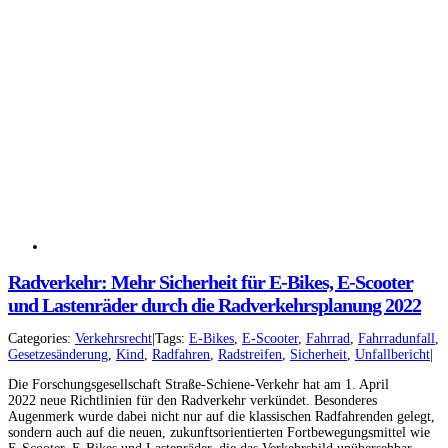
Radverkehr: Mehr Sicherheit für E-Bikes, E-Scooter
und Lastenräder durch die Radverkehrsplanung 2022
Facebook
Instagram
Categories:
Verkehrsrecht
|
Tags:
E-Bikes
,
E-Scooter
,
Fahrrad
,
Fahrradunfall
,
Gesetzesänderung
,
Kind
,
Radfahren
,
Radstreifen
,
Sicherheit
,
Unfallbericht
|
YouTube
LinkedIn
Die Forschungsgesellschaft Straße-Schiene-Verkehr hat am 1. April
2022 neue Richtlinien für den Radverkehr verkündet. Besonderes
Augenmerk wurde dabei nicht nur auf die klassischen Radfahrenden gelegt,
sondern auch auf die neuen, zukunftsorientierten Fortbewegungsmittel wie