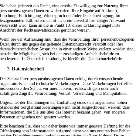
Sie haben jederzeit das Recht, eine erteilte Einwilligung zur Nutzung Ihrer
personenbezogenen Daten zu widerrufen. Ihre Eingabe auf Auskunft,
Löschung, Berichtigung, Widerspruch und/oder Datenübertragung, im
letztgenannten Fall, sofern damit nicht ein unverhältnismäßiger Aufwand
verursacht wird, kann an die in Punkt 10. dieser Erklärung angeführte
Anschrift der Rechtsanwaltskanzlei gerichtet werden.
Wenn Sie der Auffassung sind, dass die Verarbeitung Ihrer personenbezogenen
Daten durch uns gegen das geltende Datenschutzrecht verstößt oder Ihre
datenschutzrechtlichen Ansprüche in einer anderen Weise verletzt worden sind,
besteht die Möglichkeit, sich bei der zuständigen Aufsichtsbehörde zu
beschweren. In Österreich zuständig ist hierfür die Datenschutzbehörde.
Datensicherheit
Der Schutz Ihrer personenbezogenen Daten erfolgt durch entsprechende
organisatorische und technische Vorkehrungen. Diese Vorkehrungen betreffen
insbesondere den Schutz vor unerlaubtem, rechtswidrigem oder auch
zufälligem Zugriff, Verarbeitung, Verlust, Verwendung und Manipulation.
Ungeachtet der Bemühungen der Einhaltung eines stets angemessen hohen
Standes der Sorgfaltsanforderungen kann nicht ausgeschlossen werden, dass
Informationen, die Sie uns über das Internet bekannt geben, von anderen
Personen eingesehen und genutzt werden.
Bitte beachten Sie, dass wir daher keine wie immer geartete Haftung für die
Offenlegung von Informationen aufgrund nicht von uns verursachter Fehler
bei der Datenübertragung und/oder unautorisiertem Zugriff durch Dritte