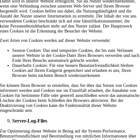
Damit wird es unserer Website ermöglicht, Sie als Nutzer wiederzuerkennen,
wenn eine Verbindung zwischen unserem Web-Server und Ihrem Browser
hergestellt wird. Cookies helfen uns dabei, die Nutzungshäufigkeit und die
Anzahl der Nutzer unserer Internetseiten zu ermitteln. Der Inhalt der von uns
verwendeten Cookies beschränkt sich auf eine Identifikationsnummer, die
keine Personenbeziehbarkeit mehr auf den Nutzer zulässt. Der Hauptzweck
eines Cookies ist die Erkennung der Besucher der Website.
Zwei Arten von Cookies werden auf dieser Website verwendet:
Session Cookies: Das sind temporäre Cookies, die bis zum Verlassen
unserer Website in der Cookie-Datei Ihres Browsers verweilen und nach
Ende Ihres Besuchs automatisch gelöscht werden.
Dauerhafte Cookies: Für eine bessere Benutzerfreundlichkeit bleiben
Cookies auf Ihrem Endgerät gespeichert und erlauben es uns, Ihren
Browser beim nächsten Besuch wiederzuerkennen.
Sie können Ihren Browser so einstellen, dass Sie über das Setzen von Cookies
informiert werden und Cookies nur im Einzelfall erlauben, die Annahme von
Cookies für bestimmte Fälle oder generell ausschließen sowie das automatische
Löschen der Cookies beim Schließen des Browsers aktivieren. Bei der
Deaktivierung von Cookies kann die Funktionalität dieser Website
eingeschränkt sein.
Server-Log-Files
Zur Optimierung dieser Website in Bezug auf die System-Performance,
Benutzerfreundlichkeit und Bereitstellung von nützlichen Informationen über