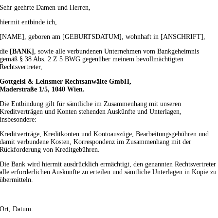
Sehr geehrte Damen und Herren,
hiermit entbinde ich,
[NAME], geboren am [GEBURTSDATUM], wohnhaft in [ANSCHRIFT],
die
[BANK]
, sowie alle verbundenen Unternehmen vom Bankgeheimnis
gemäß § 38 Abs. 2 Z 5 BWG gegenüber meinem bevollmächtigten
Rechtsvertreter,
Gottgeisl & Leinsmer Rechtsanwälte GmbH,
Maderstraße 1/5, 1040 Wien.
Die Entbindung gilt für sämtliche im Zusammenhang mit unseren
Kreditverträgen und Konten stehenden Auskünfte und Unterlagen,
insbesondere:
Kreditverträge, Kreditkonten und Kontoauszüge, Bearbeitungsgebühren und
damit verbundene Kosten, Korrespondenz im Zusammenhang mit der
Rückforderung von Kreditgebühren.
Die Bank wird hiermit ausdrücklich ermächtigt, den genannten Rechtsvertreter
alle erforderlichen Auskünfte zu erteilen und sämtliche Unterlagen in Kopie zu
übermitteln.
Ort, Datum: