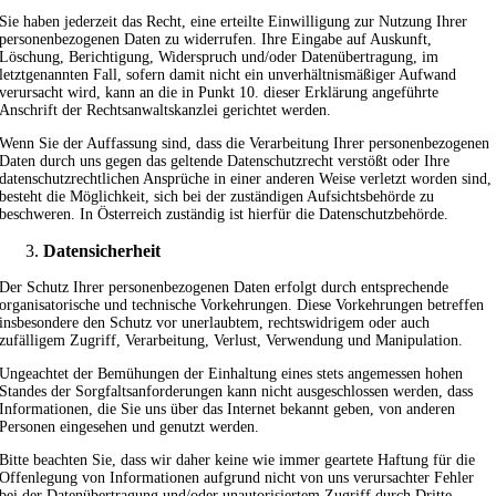
Sie haben jederzeit das Recht, eine erteilte Einwilligung zur Nutzung Ihrer
personenbezogenen Daten zu widerrufen. Ihre Eingabe auf Auskunft,
Löschung, Berichtigung, Widerspruch und/oder Datenübertragung, im
letztgenannten Fall, sofern damit nicht ein unverhältnismäßiger Aufwand
verursacht wird, kann an die in Punkt 10. dieser Erklärung angeführte
Anschrift der Rechtsanwaltskanzlei gerichtet werden.
Wenn Sie der Auffassung sind, dass die Verarbeitung Ihrer personenbezogenen
Daten durch uns gegen das geltende Datenschutzrecht verstößt oder Ihre
datenschutzrechtlichen Ansprüche in einer anderen Weise verletzt worden sind,
besteht die Möglichkeit, sich bei der zuständigen Aufsichtsbehörde zu
beschweren. In Österreich zuständig ist hierfür die Datenschutzbehörde.
Datensicherheit
Der Schutz Ihrer personenbezogenen Daten erfolgt durch entsprechende
organisatorische und technische Vorkehrungen. Diese Vorkehrungen betreffen
insbesondere den Schutz vor unerlaubtem, rechtswidrigem oder auch
zufälligem Zugriff, Verarbeitung, Verlust, Verwendung und Manipulation.
Ungeachtet der Bemühungen der Einhaltung eines stets angemessen hohen
Standes der Sorgfaltsanforderungen kann nicht ausgeschlossen werden, dass
Informationen, die Sie uns über das Internet bekannt geben, von anderen
Personen eingesehen und genutzt werden.
Bitte beachten Sie, dass wir daher keine wie immer geartete Haftung für die
Offenlegung von Informationen aufgrund nicht von uns verursachter Fehler
bei der Datenübertragung und/oder unautorisiertem Zugriff durch Dritte