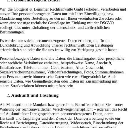
Wir, die Gottgeisl & Leinsmer Rechtsanwälte GmbH erheben, verarbeiten und
nutzen Ihre personenbezogenen Daten nur mit Ihrer Einwilligung bzw.
Mandatierung oder Bestellung zu den mit Ihnen vereinbarten Zwecken oder
wenn eine sonstige rechtliche Grundlage im Einklang mit der DSGVO
vorliegt; dies unter Einhaltung der datenschutz- und zivilrechtlichen
Bestimmungen.
Es werden nur solche personenbezogenen Daten erhoben, die für die
Durchführung und Abwicklung unserer rechtsanwaltlichen Leistungen
erforderlich sind oder die Sie uns freiwillig zur Verfügung gestellt haben.
Personenbezogene Daten sind alle Daten, die Einzelangaben über persönliche
oder sachliche Verhältnisse enthalten, beispielsweise Name, Anschrift,
Emailadresse, Telefonnummer, Geburtsdatum, Alter, Geschlecht,
Sozialversicherungsnummer, Videoaufzeichnungen, Fotos, Stimmaufnahmen
von Personen sowie biometrische Daten wie etwa Fingerabdrücke. Auch
sensible Daten, wie Gesundheitsdaten oder Daten im Zusammenhang mit
einem Strafverfahren können mitumfasst sein.
Auskunft und Löschung
Als Mandantin oder Mandant bzw generell als Betroffener haben Sie – unter
Wahrung der rechtsanwaltlichen Verschwiegenheitspflicht – jederzeit das Recht
auf Auskunft über Ihre gespeicherten personenbezogenen Daten, deren
Herkunft und Empfänger und den Zweck der Datenverarbeitung sowie ein
Recht auf Berichtigung, Datenübertragung, Widerspruch, Einschränkung der
Bearbeitung sowie Sperrung oder Löschung unrichtiger bzw. unzulässig