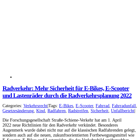
Radverkehr: Mehr Sicherheit für E-Bikes, E-Scooter
und Lastenräder durch die Radverkehrsplanung 2022
Facebook
Instagram
Categories:
Verkehrsrecht
|
Tags:
E-Bikes
,
E-Scooter
,
Fahrrad
,
Fahrradunfall
,
Gesetzesänderung
,
Kind
,
Radfahren
,
Radstreifen
,
Sicherheit
,
Unfallbericht
|
YouTube
LinkedIn
Die Forschungsgesellschaft Straße-Schiene-Verkehr hat am 1. April
2022 neue Richtlinien für den Radverkehr verkündet. Besonderes
Augenmerk wurde dabei nicht nur auf die klassischen Radfahrenden gelegt,
sondern auch auf die neuen, zukunftsorientierten Fortbewegungsmittel wie