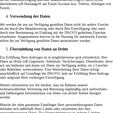
übernehmen (zB Hackangriff auf Email-Account bzw. Telefon, Abfangen von
Faxen).
Verwendung der Daten
Wir werden die uns zur Verfügung gestellten Daten nicht für andere Zwecke
als die durch den Mandatsvertrag oder durch Ihre Einwilligung oder sonst
durch eine Bestimmung im Einklang mit der DSGVO gedeckten Zwecken
verarbeiten. Ausgenommen hiervon ist die Nutzung für statistische Zwecke,
sofern die zur Verfügung gestellten Daten anonymisiert wurden.
Übermittlung von Daten an Dritte
Zur Erfüllung Ihres Auftrages ist es möglicherweise auch erforderlich, Ihre
Daten an Dritte (zB Gegenseite, Substitute, Versicherungen, Dienstleister, derer
wir uns bedienen und denen wir Daten zur Verfügung stellen, etc.) Gerichte
oder Behörden, weiterzuleiten. Eine Weiterleitung Ihrer Daten erfolgt
ausschließlich auf Grundlage der DSGVO, insb zur Erfüllung Ihres Auftrags
oder aufgrund Ihrer vorherigen Einwilligung.
Weiters informieren wir Sie darüber, dass im Rahmen unserer
rechtsanwaltlichen Vertretung und Betreuung regelmäßig auch sachverhalts-
und fallbezogene Informationen von Ihnen von dritten Stellen bezogen
werden.
Manche der oben genannten Empfänger Ihrer personenbezogenen Daten
befinden sich außerhalb Ihres Landes oder verarbeiten dort Ihre
personenbezogenen Daten. Das Datenschutzniveau in anderen Ländern