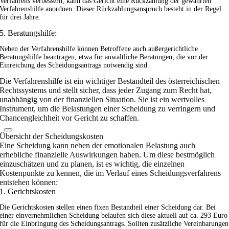
Verfahrens verbessern, kann das Gericht eine Rückzahlung der gewährten
Verfahrenshilfe anordnen. Dieser Rückzahlungsanspruch besteht in der Regel
für drei Jahre.
5. Beratungshilfe:
Neben der Verfahrenshilfe können Betroffene auch außergerichtliche
Beratungshilfe beantragen, etwa für anwaltliche Beratungen, die vor der
Einreichung des Scheidungsantrags notwendig sind.
Die Verfahrenshilfe ist ein wichtiger Bestandteil des österreichischen
Rechtssystems und stellt sicher, dass jeder Zugang zum Recht hat,
unabhängig von der finanziellen Situation. Sie ist ein wertvolles
Instrument, um die Belastungen einer Scheidung zu verringern und
Chancengleichheit vor Gericht zu schaffen.
Übersicht der Scheidungskosten
Eine Scheidung kann neben der emotionalen Belastung auch
erhebliche finanzielle Auswirkungen haben. Um diese bestmöglich
einzuschätzen und zu planen, ist es wichtig, die einzelnen
Kostenpunkte zu kennen, die im Verlauf eines Scheidungsverfahrens
entstehen können:
1. Gerichtskosten
Die Gerichtskosten stellen einen fixen Bestandteil einer Scheidung dar. Bei
einer einvernehmlichen Scheidung belaufen sich diese aktuell auf ca. 293 Euro
für die Einbringung des Scheidungsantrags. Sollten zusätzliche Vereinbarungen