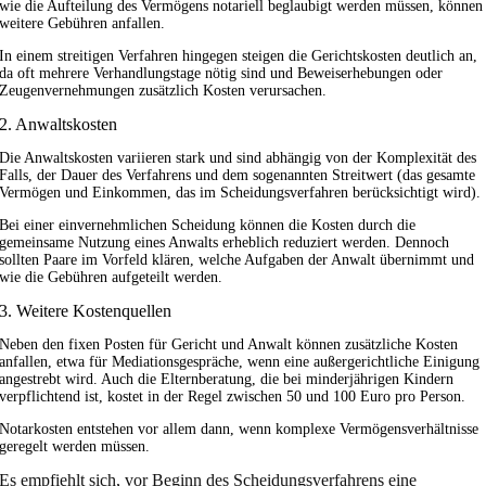
wie die Aufteilung des Vermögens notariell beglaubigt werden müssen, können
weitere Gebühren anfallen.
In einem streitigen Verfahren hingegen steigen die Gerichtskosten deutlich an,
da oft mehrere Verhandlungstage nötig sind und Beweiserhebungen oder
Zeugenvernehmungen zusätzlich Kosten verursachen.
2. Anwaltskosten
Die Anwaltskosten variieren stark und sind abhängig von der Komplexität des
Falls, der Dauer des Verfahrens und dem sogenannten Streitwert (das gesamte
Vermögen und Einkommen, das im Scheidungsverfahren berücksichtigt wird).
Bei einer einvernehmlichen Scheidung können die Kosten durch die
gemeinsame Nutzung eines Anwalts erheblich reduziert werden. Dennoch
sollten Paare im Vorfeld klären, welche Aufgaben der Anwalt übernimmt und
wie die Gebühren aufgeteilt werden.
3. Weitere Kostenquellen
Neben den fixen Posten für Gericht und Anwalt können zusätzliche Kosten
anfallen, etwa für Mediationsgespräche, wenn eine außergerichtliche Einigung
angestrebt wird. Auch die Elternberatung, die bei minderjährigen Kindern
verpflichtend ist, kostet in der Regel zwischen 50 und 100 Euro pro Person.
Notarkosten entstehen vor allem dann, wenn komplexe Vermögensverhältnisse
geregelt werden müssen.
Es empfiehlt sich, vor Beginn des Scheidungsverfahrens eine