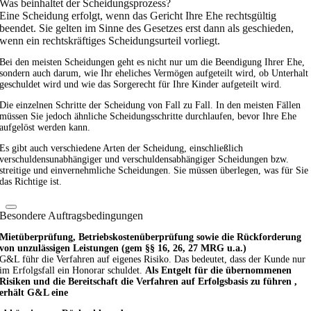
Was beinhaltet der Scheidungsprozess?
Eine Scheidung erfolgt, wenn das Gericht Ihre Ehe rechtsgültig
beendet. Sie gelten im Sinne des Gesetzes erst dann als geschieden,
wenn ein rechtskräftiges Scheidungsurteil vorliegt.
Bei den meisten Scheidungen geht es nicht nur um die Beendigung Ihrer Ehe,
sondern auch darum, wie Ihr eheliches Vermögen aufgeteilt wird, ob Unterhalt
geschuldet wird und wie das Sorgerecht für Ihre Kinder aufgeteilt wird.
Die einzelnen Schritte der Scheidung von Fall zu Fall. In den meisten Fällen
müssen Sie jedoch ähnliche Scheidungsschritte durchlaufen, bevor Ihre Ehe
aufgelöst werden kann.
Es gibt auch verschiedene Arten der Scheidung, einschließlich
verschuldensunabhängiger und verschuldensabhängiger Scheidungen bzw.
streitige und einvernehmliche Scheidungen. Sie müssen überlegen, was für Sie
das Richtige ist.
Besondere Auftragsbedingungen
Mietüberprüfung, Betriebskostenüberprüfung sowie die Rückforderung
von unzulässigen Leistungen (gem §§ 16, 26, 27 MRG u.a.)
G&L führ die Verfahren auf eigenes Risiko. Das bedeutet, dass der Kunde nur
im Erfolgsfall ein Honorar schuldet.
Als Entgelt für die übernommenen
Risiken und die Bereitschaft die Verfahren auf Erfolgsbasis zu führen ,
erhält G&L eine