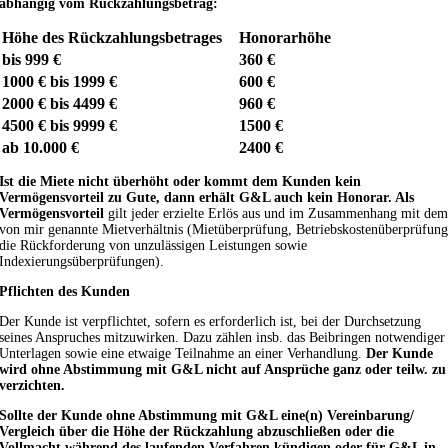
abhängig vom Rückzahlungsbetrag:
Höhe des Rückzahlungsbetrages
Honorarhöhe
bis 999 €
360 €
1000 € bis 1999 €
600 €
2000 € bis 4499 €
960 €
4500 € bis 9999 €
1500 €
ab 10.000 €
2400 €
Ist die Miete nicht überhöht oder kommt dem Kunden kein
Vermögensvorteil zu Gute, dann erhält G&L auch kein Honorar. Als
Vermögensvorteil
gilt jeder erzielte Erlös aus und im Zusammenhang mit de
von mir genannte Mietverhältnis (Mietüberprüfung, Betriebskostenüberprüfun
die Rückforderung von unzulässigen Leistungen sowie
Indexierungsüberprüfungen).
Pflichten des Kunden
Der Kunde ist verpflichtet, sofern es erforderlich ist, bei der Durchsetzung
seines Anspruches mitzuwirken. Dazu zählen insb. das Beibringen notwendiger
Unterlagen sowie eine etwaige Teilnahme an einer Verhandlung.
Der Kunde
wird ohne Abstimmung mit G&L nicht auf Ansprüche ganz oder teilw. zu
verzichten.
Sollte der Kunde ohne Abstimmung mit G&L eine(n) Vereinbarung/
Vergleich über die Höhe der Rückzahlung abzuschließen oder die
Vollmacht während des laufenden Verfahren kündigen oder für G&L in