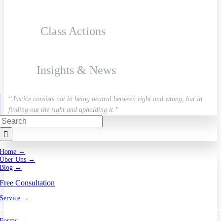
Class Actions
Insights & News
“Justice consists not in being neutral between right and wrong, but in
finding out the right and upholding it.”
Search
for:
Home →
Über Uns →
Blog →
Free Consultation
Service →
Forms →