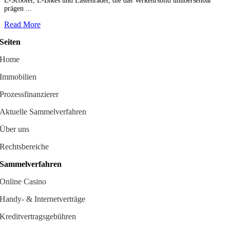
E-Scooter, E-Bikes und Lastenräder, die das Verkehrsbild unübersehbar
prägen ...
Read More
Seiten
Home
Immobilien
Prozessfinanzierer
Aktuelle Sammelverfahren
Über uns
Rechtsbereiche
Sammelverfahren
Online Casino
Handy- & Internetverträge
Kreditvertragsgebühren