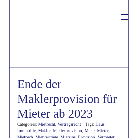
Skip
to
content
Sammelverfahren
Immobilien
Prozessfinanzierer
Ende der
Formulare
Über uns
Maklerprovision für
Rechtsbereiche
Mieter ab 2023
Kontakt
Categories:
Mietrecht
,
Vertragsrecht
|
Tags:
Haus
,
Immobilie
,
Makler
,
Maklerprovision
,
Miete
,
Mieter
,
Mietrech
,
Mietverträge
,
Mietzins
,
Provision
,
Vermieter
,