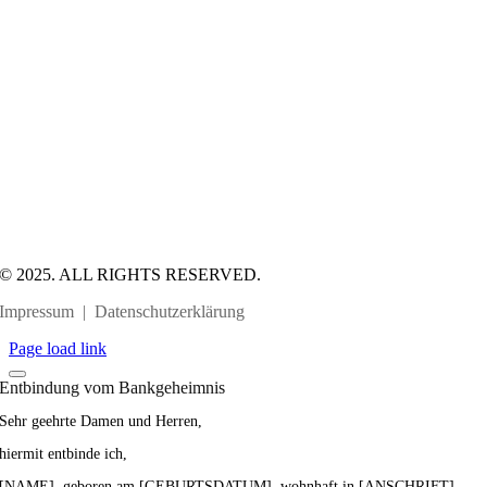
© 2025. ALL RIGHTS RESERVED.
Impressum
|
Datenschutzerklärung
Page load link
Entbindung vom Bankgeheimnis
Sehr geehrte Damen und Herren,
hiermit entbinde ich,
[NAME], geboren am [GEBURTSDATUM], wohnhaft in [ANSCHRIFT],