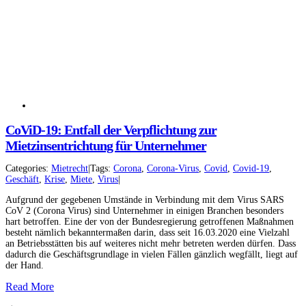
CoViD-19: Entfall der Verpflichtung zur
Mietzinsentrichtung für Unternehmer
Categories:
Mietrecht
|
Tags:
Corona
,
Corona-Virus
,
Covid
,
Covid-19
,
Geschäft
,
Krise
,
Miete
,
Virus
|
Aufgrund der gegebenen Umstände in Verbindung mit dem Virus SARS
CoV 2 (Corona Virus) sind Unternehmer in einigen Branchen besonders
hart betroffen. Eine der von der Bundesregierung getroffenen Maßnahmen
besteht nämlich bekanntermaßen darin, dass seit 16.03.2020 eine Vielzahl
an Betriebsstätten bis auf weiteres nicht mehr betreten werden dürfen. Dass
dadurch die Geschäftsgrundlage in vielen Fällen gänzlich wegfällt, liegt auf
der Hand.
Read More