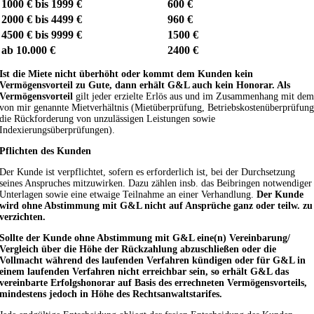
1000 € bis 1999 €
600 €
2000 € bis 4499 €
960 €
4500 € bis 9999 €
1500 €
ab 10.000 €
2400 €
Ist die Miete nicht überhöht oder kommt dem Kunden kein
Vermögensvorteil zu Gute, dann erhält G&L auch kein Honorar. Als
Vermögensvorteil
gilt jeder erzielte Erlös aus und im Zusammenhang mit de
von mir genannte Mietverhältnis (Mietüberprüfung, Betriebskostenüberprüfun
die Rückforderung von unzulässigen Leistungen sowie
Indexierungsüberprüfungen).
Pflichten des Kunden
Der Kunde ist verpflichtet, sofern es erforderlich ist, bei der Durchsetzung
seines Anspruches mitzuwirken. Dazu zählen insb. das Beibringen notwendiger
Unterlagen sowie eine etwaige Teilnahme an einer Verhandlung.
Der Kunde
wird ohne Abstimmung mit G&L nicht auf Ansprüche ganz oder teilw. zu
verzichten.
Sollte der Kunde ohne Abstimmung mit G&L eine(n) Vereinbarung/
Vergleich über die Höhe der Rückzahlung abzuschließen oder die
Vollmacht während des laufenden Verfahren kündigen oder für G&L in
einem laufenden Verfahren nicht erreichbar sein, so erhält G&L das
vereinbarte Erfolgshonorar auf Basis des errechneten Vermögensvorteils,
mindestens jedoch in Höhe des Rechtsanwaltstarifes.