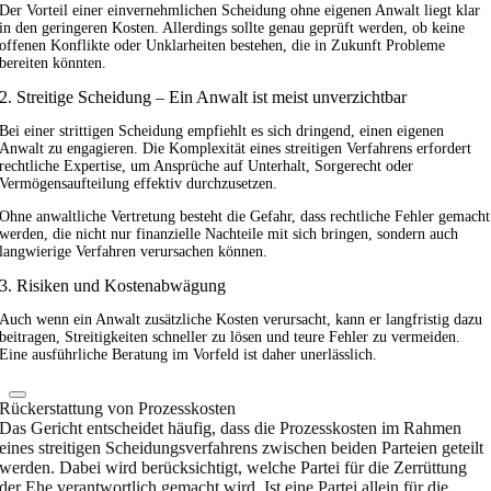
Der Vorteil einer einvernehmlichen Scheidung ohne eigenen Anwalt liegt klar
in den geringeren Kosten. Allerdings sollte genau geprüft werden, ob keine
offenen Konflikte oder Unklarheiten bestehen, die in Zukunft Probleme
bereiten könnten.
2. Streitige Scheidung – Ein Anwalt ist meist unverzichtbar
Bei einer strittigen Scheidung empfiehlt es sich dringend, einen eigenen
Anwalt zu engagieren. Die Komplexität eines streitigen Verfahrens erfordert
rechtliche Expertise, um Ansprüche auf Unterhalt, Sorgerecht oder
Vermögensaufteilung effektiv durchzusetzen.
Ohne anwaltliche Vertretung besteht die Gefahr, dass rechtliche Fehler gemacht
werden, die nicht nur finanzielle Nachteile mit sich bringen, sondern auch
langwierige Verfahren verursachen können.
3. Risiken und Kostenabwägung
Auch wenn ein Anwalt zusätzliche Kosten verursacht, kann er langfristig dazu
beitragen, Streitigkeiten schneller zu lösen und teure Fehler zu vermeiden.
Eine ausführliche Beratung im Vorfeld ist daher unerlässlich.
Rückerstattung von Prozesskosten
Das Gericht entscheidet häufig, dass die Prozesskosten im Rahmen
eines streitigen Scheidungsverfahrens zwischen beiden Parteien geteilt
werden. Dabei wird berücksichtigt, welche Partei für die Zerrüttung
der Ehe verantwortlich gemacht wird. Ist eine Partei allein für die