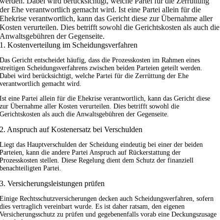
werden. Dabei wird berücksichtigt, welche Partei für die Zerrüttung
der Ehe verantwortlich gemacht wird. Ist eine Partei allein für die
Ehekrise verantwortlich, kann das Gericht diese zur Übernahme aller
Kosten verurteilen. Dies betrifft sowohl die Gerichtskosten als auch die
Anwaltsgebühren der Gegenseite.
1. Kostenverteilung im Scheidungsverfahren
Das Gericht entscheidet häufig, dass die Prozesskosten im Rahmen eines
streitigen Scheidungsverfahrens zwischen beiden Parteien geteilt werden.
Dabei wird berücksichtigt, welche Partei für die Zerrüttung der Ehe
verantwortlich gemacht wird.
Ist eine Partei allein für die Ehekrise verantwortlich, kann das Gericht diese
zur Übernahme aller Kosten verurteilen. Dies betrifft sowohl die
Gerichtskosten als auch die Anwaltsgebühren der Gegenseite.
2. Anspruch auf Kostenersatz bei Verschulden
Liegt das Hauptverschulden der Scheidung eindeutig bei einer der beiden
Parteien, kann die andere Partei Anspruch auf Rückerstattung der
Prozesskosten stellen. Diese Regelung dient dem Schutz der finanziell
benachteiligten Partei.
3. Versicherungsleistungen prüfen
Einige Rechtsschutzversicherungen decken auch Scheidungsverfahren, sofern
dies vertraglich vereinbart wurde. Es ist daher ratsam, den eigenen
Versicherungsschutz zu prüfen und gegebenenfalls vorab eine Deckungszusage