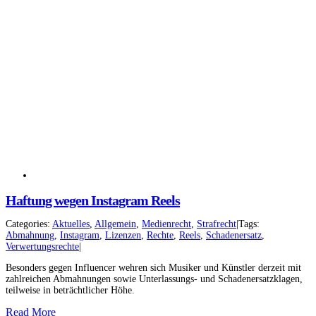
Haftung wegen Instagram Reels
Categories:
Aktuelles
,
Allgemein
,
Medienrecht
,
Strafrecht
|
Tags:
Abmahnung
,
Instagram
,
Lizenzen
,
Rechte
,
Reels
,
Schadenersatz
,
Verwertungsrechte
|
Besonders gegen Influencer wehren sich Musiker und Künstler derzeit mit
zahlreichen Abmahnungen sowie Unterlassungs- und Schadenersatzklagen,
teilweise in beträchtlicher Höhe.
Read More