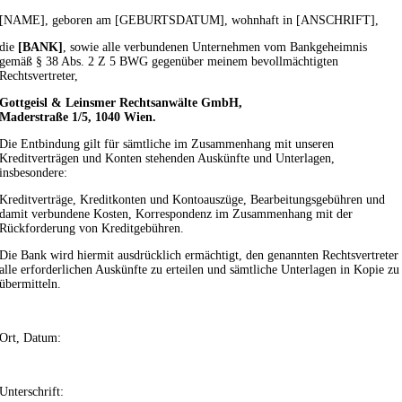
[NAME], geboren am [GEBURTSDATUM], wohnhaft in [ANSCHRIFT],
die
[BANK]
, sowie alle verbundenen Unternehmen vom Bankgeheimnis
gemäß § 38 Abs. 2 Z 5 BWG gegenüber meinem bevollmächtigten
Rechtsvertreter,
Gottgeisl & Leinsmer Rechtsanwälte GmbH,
Maderstraße 1/5, 1040 Wien.
Die Entbindung gilt für sämtliche im Zusammenhang mit unseren
Kreditverträgen und Konten stehenden Auskünfte und Unterlagen,
insbesondere:
Kreditverträge, Kreditkonten und Kontoauszüge, Bearbeitungsgebühren und
damit verbundene Kosten, Korrespondenz im Zusammenhang mit der
Rückforderung von Kreditgebühren.
Die Bank wird hiermit ausdrücklich ermächtigt, den genannten Rechtsvertreter
alle erforderlichen Auskünfte zu erteilen und sämtliche Unterlagen in Kopie zu
übermitteln.
Ort, Datum:
Unterschrift: