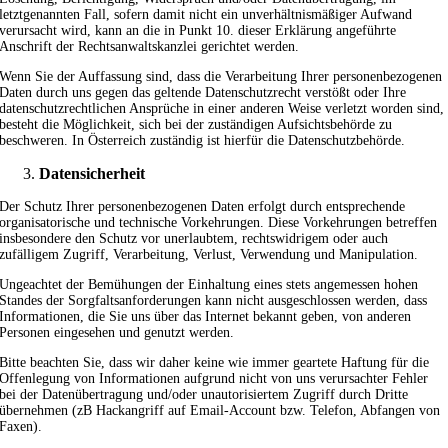
letztgenannten Fall, sofern damit nicht ein unverhältnismäßiger Aufwand
verursacht wird, kann an die in Punkt 10. dieser Erklärung angeführte
Anschrift der Rechtsanwaltskanzlei gerichtet werden.
Wenn Sie der Auffassung sind, dass die Verarbeitung Ihrer personenbezogenen
Daten durch uns gegen das geltende Datenschutzrecht verstößt oder Ihre
datenschutzrechtlichen Ansprüche in einer anderen Weise verletzt worden sind,
besteht die Möglichkeit, sich bei der zuständigen Aufsichtsbehörde zu
beschweren. In Österreich zuständig ist hierfür die Datenschutzbehörde.
Datensicherheit
Der Schutz Ihrer personenbezogenen Daten erfolgt durch entsprechende
organisatorische und technische Vorkehrungen. Diese Vorkehrungen betreffen
insbesondere den Schutz vor unerlaubtem, rechtswidrigem oder auch
zufälligem Zugriff, Verarbeitung, Verlust, Verwendung und Manipulation.
Ungeachtet der Bemühungen der Einhaltung eines stets angemessen hohen
Standes der Sorgfaltsanforderungen kann nicht ausgeschlossen werden, dass
Informationen, die Sie uns über das Internet bekannt geben, von anderen
Personen eingesehen und genutzt werden.
Bitte beachten Sie, dass wir daher keine wie immer geartete Haftung für die
Offenlegung von Informationen aufgrund nicht von uns verursachter Fehler
bei der Datenübertragung und/oder unautorisiertem Zugriff durch Dritte
übernehmen (zB Hackangriff auf Email-Account bzw. Telefon, Abfangen von
Faxen).