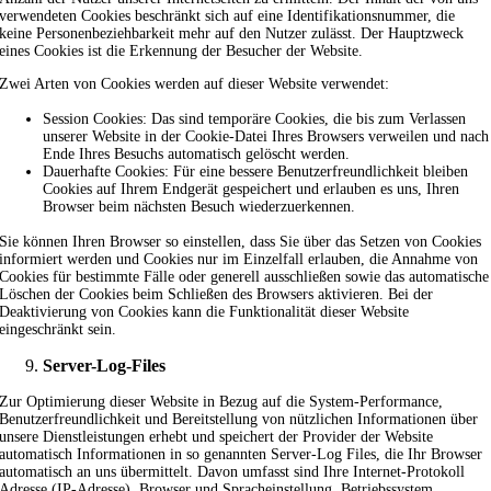
verwendeten Cookies beschränkt sich auf eine Identifikationsnummer, die
keine Personenbeziehbarkeit mehr auf den Nutzer zulässt. Der Hauptzweck
eines Cookies ist die Erkennung der Besucher der Website.
Zwei Arten von Cookies werden auf dieser Website verwendet:
Session Cookies: Das sind temporäre Cookies, die bis zum Verlassen
unserer Website in der Cookie-Datei Ihres Browsers verweilen und nach
Ende Ihres Besuchs automatisch gelöscht werden.
Dauerhafte Cookies: Für eine bessere Benutzerfreundlichkeit bleiben
Cookies auf Ihrem Endgerät gespeichert und erlauben es uns, Ihren
Browser beim nächsten Besuch wiederzuerkennen.
Sie können Ihren Browser so einstellen, dass Sie über das Setzen von Cookies
informiert werden und Cookies nur im Einzelfall erlauben, die Annahme von
Cookies für bestimmte Fälle oder generell ausschließen sowie das automatische
Löschen der Cookies beim Schließen des Browsers aktivieren. Bei der
Deaktivierung von Cookies kann die Funktionalität dieser Website
eingeschränkt sein.
Server-Log-Files
Zur Optimierung dieser Website in Bezug auf die System-Performance,
Benutzerfreundlichkeit und Bereitstellung von nützlichen Informationen über
unsere Dienstleistungen erhebt und speichert der Provider der Website
automatisch Informationen in so genannten Server-Log Files, die Ihr Browser
automatisch an uns übermittelt. Davon umfasst sind Ihre Internet-Protokoll
Adresse (IP-Adresse), Browser und Spracheinstellung, Betriebssystem,