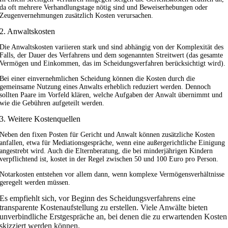
da oft mehrere Verhandlungstage nötig sind und Beweiserhebungen oder
Zeugenvernehmungen zusätzlich Kosten verursachen.
2. Anwaltskosten
Die Anwaltskosten variieren stark und sind abhängig von der Komplexität des
Falls, der Dauer des Verfahrens und dem sogenannten Streitwert (das gesamte
Vermögen und Einkommen, das im Scheidungsverfahren berücksichtigt wird).
Bei einer einvernehmlichen Scheidung können die Kosten durch die
gemeinsame Nutzung eines Anwalts erheblich reduziert werden. Dennoch
sollten Paare im Vorfeld klären, welche Aufgaben der Anwalt übernimmt und
wie die Gebühren aufgeteilt werden.
3. Weitere Kostenquellen
Neben den fixen Posten für Gericht und Anwalt können zusätzliche Kosten
anfallen, etwa für Mediationsgespräche, wenn eine außergerichtliche Einigung
angestrebt wird. Auch die Elternberatung, die bei minderjährigen Kindern
verpflichtend ist, kostet in der Regel zwischen 50 und 100 Euro pro Person.
Notarkosten entstehen vor allem dann, wenn komplexe Vermögensverhältnisse
geregelt werden müssen.
Es empfiehlt sich, vor Beginn des Scheidungsverfahrens eine
transparente Kostenaufstellung zu erstellen. Viele Anwälte bieten
unverbindliche Erstgespräche an, bei denen die zu erwartenden Kosten
skizziert werden können.