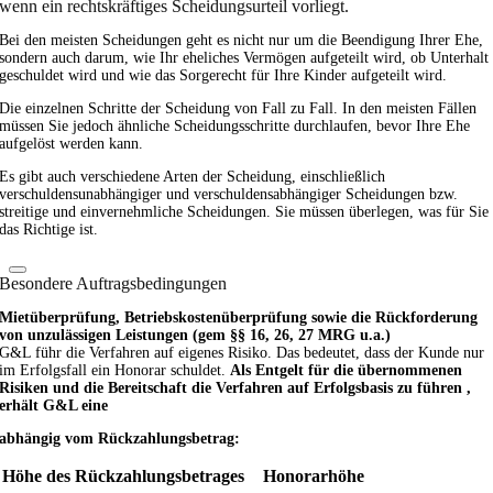
wenn ein rechtskräftiges Scheidungsurteil vorliegt.
Bei den meisten Scheidungen geht es nicht nur um die Beendigung Ihrer Ehe,
sondern auch darum, wie Ihr eheliches Vermögen aufgeteilt wird, ob Unterhalt
geschuldet wird und wie das Sorgerecht für Ihre Kinder aufgeteilt wird.
Die einzelnen Schritte der Scheidung von Fall zu Fall. In den meisten Fällen
müssen Sie jedoch ähnliche Scheidungsschritte durchlaufen, bevor Ihre Ehe
aufgelöst werden kann.
Es gibt auch verschiedene Arten der Scheidung, einschließlich
verschuldensunabhängiger und verschuldensabhängiger Scheidungen bzw.
streitige und einvernehmliche Scheidungen. Sie müssen überlegen, was für Sie
das Richtige ist.
Besondere Auftragsbedingungen
Mietüberprüfung, Betriebskostenüberprüfung sowie die Rückforderung
von unzulässigen Leistungen (gem §§ 16, 26, 27 MRG u.a.)
G&L führ die Verfahren auf eigenes Risiko. Das bedeutet, dass der Kunde nur
im Erfolgsfall ein Honorar schuldet.
Als Entgelt für die übernommenen
Risiken und die Bereitschaft die Verfahren auf Erfolgsbasis zu führen ,
erhält G&L eine
abhängig vom Rückzahlungsbetrag:
Höhe des Rückzahlungsbetrages
Honorarhöhe