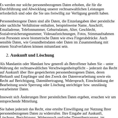
Es werden nur solche personenbezogenen Daten erhoben, die für die
Durchführung und Abwicklung unserer rechtsanwaltlichen Leistungen
erforderlich sind oder die Sie uns freiwillig zur Verfügung gestellt haben.
Personenbezogene Daten sind alle Daten, die Einzelangaben über persönliche
oder sachliche Verhältnisse enthalten, beispielsweise Name, Anschrift,
Emailadresse, Telefonnummer, Geburtsdatum, Alter, Geschlecht,
Sozialversicherungsnummer, Videoaufzeichnungen, Fotos, Stimmaufnahmen
von Personen sowie biometrische Daten wie etwa Fingerabdrücke. Auch
sensible Daten, wie Gesundheitsdaten oder Daten im Zusammenhang mit
einem Strafverfahren können mitumfasst sein.
Auskunft und Löschung
Als Mandantin oder Mandant bzw generell als Betroffener haben Sie – unter
Wahrung der rechtsanwaltlichen Verschwiegenheitspflicht – jederzeit das Recht
auf Auskunft über Ihre gespeicherten personenbezogenen Daten, deren
Herkunft und Empfänger und den Zweck der Datenverarbeitung sowie ein
Recht auf Berichtigung, Datenübertragung, Widerspruch, Einschränkung der
Bearbeitung sowie Sperrung oder Löschung unrichtiger bzw. unzulässig
verarbeiteter Daten.
Insoweit sich Änderungen Ihrer persönlichen Daten ergeben, ersuchen wir um
entsprechende Mitteilung.
Sie haben jederzeit das Recht, eine erteilte Einwilligung zur Nutzung Ihrer
personenbezogenen Daten zu widerrufen. Ihre Eingabe auf Auskunft,
Löschung, Berichtigung, Widerspruch und/oder Datenübertragung, im