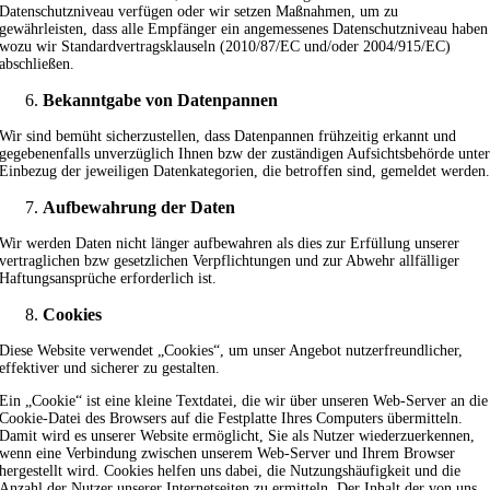
Datenschutzniveau verfügen oder wir setzen Maßnahmen, um zu
gewährleisten, dass alle Empfänger ein angemessenes Datenschutzniveau haben
wozu wir Standardvertragsklauseln (2010/87/EC und/oder 2004/915/EC)
abschließen.
Bekanntgabe von Datenpannen
Wir sind bemüht sicherzustellen, dass Datenpannen frühzeitig erkannt und
gegebenenfalls unverzüglich Ihnen bzw der zuständigen Aufsichtsbehörde unte
Einbezug der jeweiligen Datenkategorien, die betroffen sind, gemeldet werden
Aufbewahrung der Daten
Wir werden Daten nicht länger aufbewahren als dies zur Erfüllung unserer
vertraglichen bzw gesetzlichen Verpflichtungen und zur Abwehr allfälliger
Haftungsansprüche erforderlich ist.
Cookies
Diese Website verwendet „Cookies“, um unser Angebot nutzerfreundlicher,
effektiver und sicherer zu gestalten.
Ein „Cookie“ ist eine kleine Textdatei, die wir über unseren Web-Server an die
Cookie-Datei des Browsers auf die Festplatte Ihres Computers übermitteln.
Damit wird es unserer Website ermöglicht, Sie als Nutzer wiederzuerkennen,
wenn eine Verbindung zwischen unserem Web-Server und Ihrem Browser
hergestellt wird. Cookies helfen uns dabei, die Nutzungshäufigkeit und die
Anzahl der Nutzer unserer Internetseiten zu ermitteln. Der Inhalt der von uns