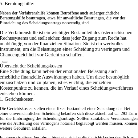
5. Beratungshilfe:
Neben der Verfahrenshilfe können Betroffene auch außergerichtliche
Beratungshilfe beantragen, etwa für anwaltliche Beratungen, die vor der
Einreichung des Scheidungsantrags notwendig sind.
Die Verfahrenshilfe ist ein wichtiger Bestandteil des österreichischen
Rechtssystems und stellt sicher, dass jeder Zugang zum Recht hat,
unabhängig von der finanziellen Situation. Sie ist ein wertvolles
Instrument, um die Belastungen einer Scheidung zu verringern und
Chancengleichheit vor Gericht zu schaffen.
Übersicht der Scheidungskosten
Eine Scheidung kann neben der emotionalen Belastung auch
erhebliche finanzielle Auswirkungen haben. Um diese bestmöglich
einzuschätzen und zu planen, ist es wichtig, die einzelnen
Kostenpunkte zu kennen, die im Verlauf eines Scheidungsverfahrens
entstehen können:
1. Gerichtskosten
Die Gerichtskosten stellen einen fixen Bestandteil einer Scheidung dar. Bei
einer einvernehmlichen Scheidung belaufen sich diese aktuell auf ca. 293 Euro
für die Einbringung des Scheidungsantrags. Sollten zusätzliche Vereinbarungen
wie die Aufteilung des Vermögens notariell beglaubigt werden müssen, können
weitere Gebühren anfallen.
In einem streitigen Verfahren hingegen steigen die Gerichtskosten deutlich an,