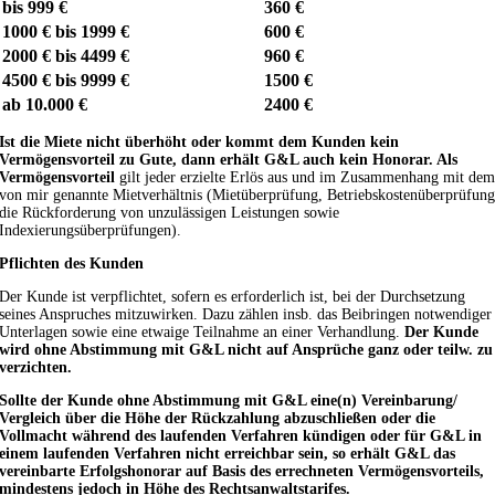
bis 999 €
360 €
1000 € bis 1999 €
600 €
2000 € bis 4499 €
960 €
4500 € bis 9999 €
1500 €
ab 10.000 €
2400 €
Ist die Miete nicht überhöht oder kommt dem Kunden kein
Vermögensvorteil zu Gute, dann erhält G&L auch kein Honorar. Als
Vermögensvorteil
gilt jeder erzielte Erlös aus und im Zusammenhang mit de
von mir genannte Mietverhältnis (Mietüberprüfung, Betriebskostenüberprüfun
die Rückforderung von unzulässigen Leistungen sowie
Indexierungsüberprüfungen).
Pflichten des Kunden
Der Kunde ist verpflichtet, sofern es erforderlich ist, bei der Durchsetzung
seines Anspruches mitzuwirken. Dazu zählen insb. das Beibringen notwendiger
Unterlagen sowie eine etwaige Teilnahme an einer Verhandlung.
Der Kunde
wird ohne Abstimmung mit G&L nicht auf Ansprüche ganz oder teilw. zu
verzichten.
Sollte der Kunde ohne Abstimmung mit G&L eine(n) Vereinbarung/
Vergleich über die Höhe der Rückzahlung abzuschließen oder die
Vollmacht während des laufenden Verfahren kündigen oder für G&L in
einem laufenden Verfahren nicht erreichbar sein, so erhält G&L das
vereinbarte Erfolgshonorar auf Basis des errechneten Vermögensvorteils,
mindestens jedoch in Höhe des Rechtsanwaltstarifes.