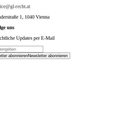
fice@gl-recht.at
derstraße 1, 1040 Vienna
lge uns
chtliche Updates per E-Mail
tter abonnieren
Newsletter abonnieren