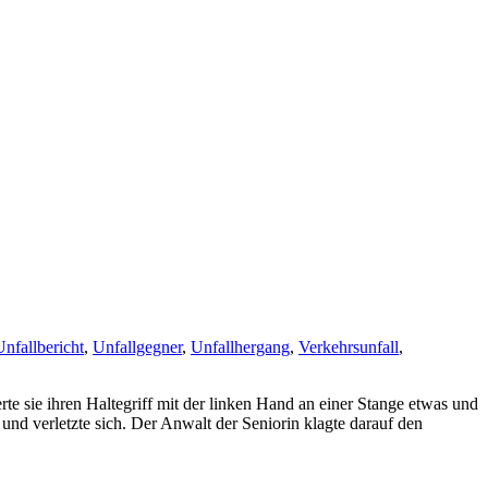
Unfallbericht
,
Unfallgegner
,
Unfallhergang
,
Verkehrsunfall
,
erte sie ihren Haltegriff mit der linken Hand an einer Stange etwas und
und verletzte sich. Der Anwalt der Seniorin klagte darauf den