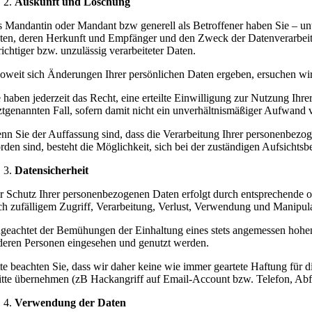
Auskunft und Löschung
s Mandantin oder Mandant bzw generell als Betroffener haben Sie – unt
ten, deren Herkunft und Empfänger und den Zweck der Datenverarbeit
richtiger bzw. unzulässig verarbeiteter Daten.
soweit sich Änderungen Ihrer persönlichen Daten ergeben, ersuchen wi
e haben jederzeit das Recht, eine erteilte Einwilligung zur Nutzung I
tztgenannten Fall, sofern damit nicht ein unverhältnismäßiger Aufwand 
nn Sie der Auffassung sind, dass die Verarbeitung Ihrer personenbezog
rden sind, besteht die Möglichkeit, sich bei der zuständigen Aufsichtsb
Datensicherheit
r Schutz Ihrer personenbezogenen Daten erfolgt durch entsprechende o
ch zufälligem Zugriff, Verarbeitung, Verlust, Verwendung und Manipula
geachtet der Bemühungen der Einhaltung eines stets angemessen hohen 
deren Personen eingesehen und genutzt werden.
tte beachten Sie, dass wir daher keine wie immer geartete Haftung für 
itte übernehmen (zB Hackangriff auf Email-Account bzw. Telefon, Ab
Verwendung der Daten