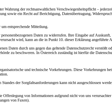
er Wahrung der rechtsanwaltlichen Verschwiegenheitspflicht – jederze
ung sowie ein Recht auf Berichtigung, Datenübertragung, Widerspruc
r um entsprechende Mitteilung.
hrer personenbezogenen Daten zu widerrufen. Ihre Eingabe auf Auskunf
verursacht wird, kann an die in Punkt 10. dieser Erklärung angeführte A
enen Daten durch uns gegen das geltende Datenschutzrecht verstößt ode
ehörde zu beschweren. In Österreich zuständig ist hierfür die Datensch
rganisatorische und technische Vorkehrungen. Diese Vorkehrungen bet
tion.
Standes der Sorgfaltsanforderungen kann nicht ausgeschlossen werden,
die Offenlegung von Informationen aufgrund nicht von uns verursachter
fangen von Faxen).