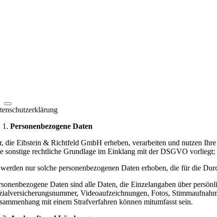
tenschutzerklärung
Personenbezogene Daten
r, die Eibstein & Richtfeld GmbH erheben, verarbeiten und nutzen Ih
ne sonstige rechtliche Grundlage im Einklang mit der DSGVO vorliegt; 
 werden nur solche personenbezogenen Daten erhoben, die für die Durch
rsonenbezogene Daten sind alle Daten, die Einzelangaben über persönli
zialversicherungsnummer, Videoaufzeichnungen, Fotos, Stimmaufnahme
sammenhang mit einem Strafverfahren können mitumfasst sein.