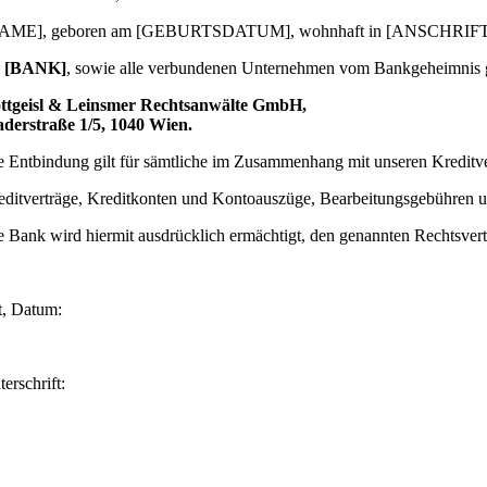
AME], geboren am [GEBURTSDATUM], wohnhaft in [ANSCHRIFT
e
[BANK]
, sowie alle verbundenen Unternehmen vom Bankgeheimnis 
ttgeisl & Leinsmer Rechtsanwälte GmbH,
derstraße 1/5, 1040 Wien.
e Entbindung gilt für sämtliche im Zusammenhang mit unseren Kreditv
editverträge, Kreditkonten und Kontoauszüge, Bearbeitungsgebühren
e Bank wird hiermit ausdrücklich ermächtigt, den genannten Rechtsvertre
t, Datum:
erschrift: