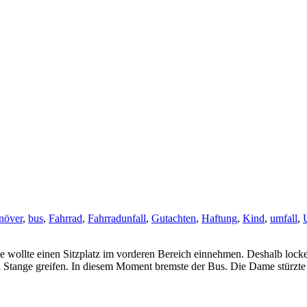
növer
,
bus
,
Fahrrad
,
Fahrradunfall
,
Gutachten
,
Haftung
,
Kind
,
umfall
,
 sie wollte einen Sitzplatz im vorderen Bereich einnehmen. Deshalb lock
n Stange greifen. In diesem Moment bremste der Bus. Die Dame stürzte 