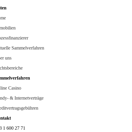
iten
ome
mobilien
ozessfinanzierer
tuelle Sammelverfahren
er uns
chtsbereiche
mmelverfahren
line Casino
ndy- & Internetverträge
editvertragsgebühren
ntakt
3 1 600 27 71