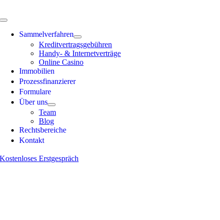
Skip
to
Toggle
content
Navigation
Sammelverfahren
Kreditvertragsgebühren
Handy- & Internetverträge
Online Casino
Immobilien
Prozessfinanzierer
Formulare
Über uns
Team
Blog
Rechts­bereiche
Kontakt
Kostenloses Erstgespräch