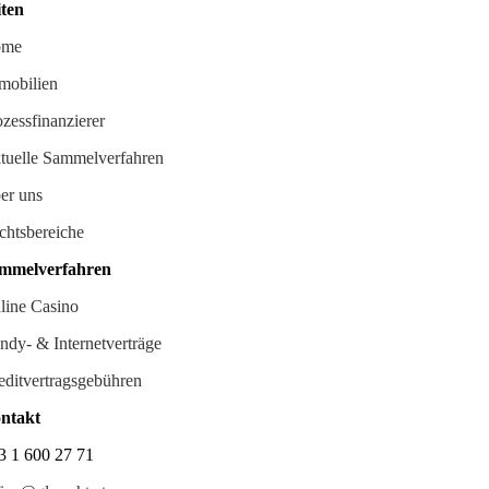
iten
ome
mobilien
ozessfinanzierer
tuelle Sammelverfahren
er uns
chtsbereiche
mmelverfahren
line Casino
ndy- & Internetverträge
editvertragsgebühren
ntakt
3 1 600 27 71