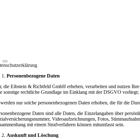
tenschutzerklärung
Personenbezogene Daten
r, die Eibstein & Richtfeld GmbH erheben, verarbeiten und nutzen Ih
ne sonstige rechtliche Grundlage im Einklang mit der DSGVO vorliegt; 
 werden nur solche personenbezogenen Daten erhoben, die für die Durch
rsonenbezogene Daten sind alle Daten, die Einzelangaben über persönli
zialversicherungsnummer, Videoaufzeichnungen, Fotos, Stimmaufnahme
sammenhang mit einem Strafverfahren können mitumfasst sein.
Auskunft und Löschung