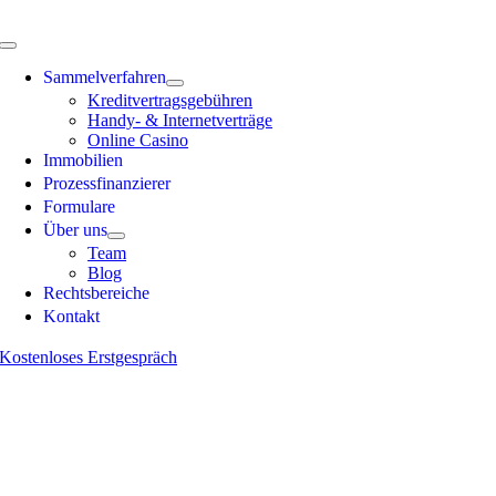
Skip
to
Toggle
content
Navigation
Sammelverfahren
Kreditvertragsgebühren
Handy- & Internetverträge
Online Casino
Immobilien
Prozessfinanzierer
Formulare
Über uns
Team
Blog
Rechts­bereiche
Kontakt
Kostenloses Erstgespräch