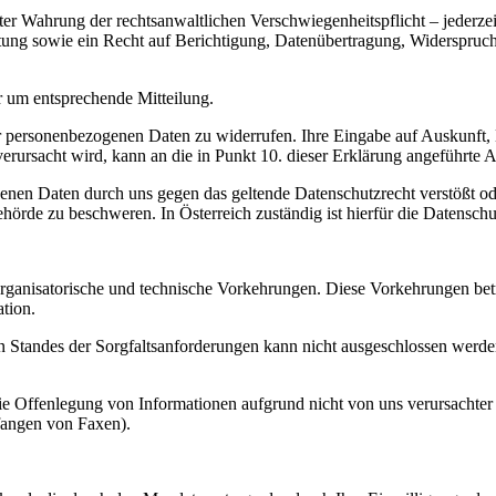
er Wahrung der rechtsanwaltlichen Verschwiegenheitspflicht – jederze
ung sowie ein Recht auf Berichtigung, Datenübertragung, Widerspruc
r um entsprechende Mitteilung.
hrer personenbezogenen Daten zu widerrufen. Ihre Eingabe auf Auskunf
verursacht wird, kann an die in Punkt 10. dieser Erklärung angeführte A
enen Daten durch uns gegen das geltende Datenschutzrecht verstößt ode
ehörde zu beschweren. In Österreich zuständig ist hierfür die Datensch
rganisatorische und technische Vorkehrungen. Diese Vorkehrungen bet
tion.
Standes der Sorgfaltsanforderungen kann nicht ausgeschlossen werden,
die Offenlegung von Informationen aufgrund nicht von uns verursachter
fangen von Faxen).