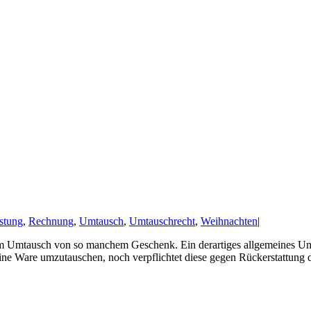
stung
,
Rechnung
,
Umtausch
,
Umtauschrecht
,
Weihnachten
|
dem Umtausch von so manchem Geschenk. Ein derartiges allgemeines Umta
 eine Ware umzutauschen, noch verpflichtet diese gegen Rückerstattun