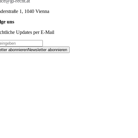
fice@gl-recht.at
derstraße 1, 1040 Vienna
lge uns
chtliche Updates per E-Mail
tter abonnieren
Newsletter abonnieren