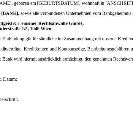
AME], geboren am [GEBURTSDATUM], wohnhaft in [ANSCHRIFT
e
[BANK]
, sowie alle verbundenen Unternehmen vom Bankgeheimnis 
ttgeisl & Leinsmer Rechtsanwälte GmbH,
derstraße 1/5, 1040 Wien.
e Entbindung gilt für sämtliche im Zusammenhang mit unseren Kreditv
editverträge, Kreditkonten und Kontoauszüge, Bearbeitungsgebühren
e Bank wird hiermit ausdrücklich ermächtigt, den genannten Rechtsvertre
t, Datum:
erschrift: