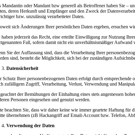
s Mandantin oder Mandant bzw generell als Betroffener haben Sie – unt
ten, deren Herkunft und Empfänger und den Zweck der Datenverarbeit
richtiger bzw. unzulässig verarbeiteter Daten.
soweit sich Änderungen Ihrer persönlichen Daten ergeben, ersuchen wi
e haben jederzeit das Recht, eine erteilte Einwilligung zur Nutzung I
tztgenannten Fall, sofern damit nicht ein unverhältnismäßiger Aufwand 
nn Sie der Auffassung sind, dass die Verarbeitung Ihrer personenbezog
rden sind, besteht die Möglichkeit, sich bei der zuständigen Aufsichtsb
Datensicherheit
r Schutz Ihrer personenbezogenen Daten erfolgt durch entsprechende o
ch zufälligem Zugriff, Verarbeitung, Verlust, Verwendung und Manipula
geachtet der Bemühungen der Einhaltung eines stets angemessen hohen 
deren Personen eingesehen und genutzt werden.
tte beachten Sie, dass wir daher keine wie immer geartete Haftung für 
itte übernehmen (zB Hackangriff auf Email-Account bzw. Telefon, Ab
Verwendung der Daten