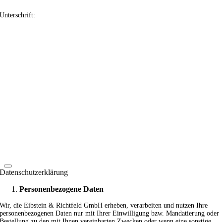
Unterschrift:
Datenschutzerklärung
Personenbezogene Daten
Wir, die Eibstein & Richtfeld GmbH erheben, verarbeiten und nutzen Ihre
personenbezogenen Daten nur mit Ihrer Einwilligung bzw. Mandatierung oder
Bestellung zu den mit Ihnen vereinbarten Zwecken oder wenn eine sonstige