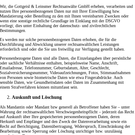
Wir, die Gottgeisl & Leinsmer Rechtsanwälte GmbH erheben, verarbeiten und
nutzen Ihre personenbezogenen Daten nur mit Ihrer Einwilligung bzw.
Mandatierung oder Bestellung zu den mit Ihnen vereinbarten Zwecken oder
wenn eine sonstige rechtliche Grundlage im Einklang mit der DSGVO
vorliegt; dies unter Einhaltung der datenschutz- und zivilrechtlichen
Bestimmungen.
Es werden nur solche personenbezogenen Daten erhoben, die für die
Durchführung und Abwicklung unserer rechtsanwaltlichen Leistungen
erforderlich sind oder die Sie uns freiwillig zur Verfügung gestellt haben.
Personenbezogene Daten sind alle Daten, die Einzelangaben über persönliche
oder sachliche Verhältnisse enthalten, beispielsweise Name, Anschrift,
Emailadresse, Telefonnummer, Geburtsdatum, Alter, Geschlecht,
Sozialversicherungsnummer, Videoaufzeichnungen, Fotos, Stimmaufnahmen
von Personen sowie biometrische Daten wie etwa Fingerabdrücke. Auch
sensible Daten, wie Gesundheitsdaten oder Daten im Zusammenhang mit
einem Strafverfahren können mitumfasst sein.
Auskunft und Löschung
Als Mandantin oder Mandant bzw generell als Betroffener haben Sie – unter
Wahrung der rechtsanwaltlichen Verschwiegenheitspflicht – jederzeit das Recht
auf Auskunft über Ihre gespeicherten personenbezogenen Daten, deren
Herkunft und Empfänger und den Zweck der Datenverarbeitung sowie ein
Recht auf Berichtigung, Datenübertragung, Widerspruch, Einschränkung der
Bearbeitung sowie Sperrung oder Löschung unrichtiger bzw. unzulässig