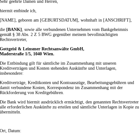
Sehr geehrte Damen und Herren,
hiermit entbinde ich,
[NAME], geboren am [GEBURTSDATUM], wohnhaft in [ANSCHRIFT],
die
[BANK]
, sowie alle verbundenen Unternehmen vom Bankgeheimnis
gemäß § 38 Abs. 2 Z 5 BWG gegenüber meinem bevollmächtigten
Rechtsvertreter,
Gottgeisl & Leinsmer Rechtsanwälte GmbH,
Maderstraße 1/5, 1040 Wien.
Die Entbindung gilt für sämtliche im Zusammenhang mit unseren
Kreditverträgen und Konten stehenden Auskünfte und Unterlagen,
insbesondere:
Kreditverträge, Kreditkonten und Kontoauszüge, Bearbeitungsgebühren und
damit verbundene Kosten, Korrespondenz im Zusammenhang mit der
Rückforderung von Kreditgebühren.
Die Bank wird hiermit ausdrücklich ermächtigt, den genannten Rechtsvertreter
alle erforderlichen Auskünfte zu erteilen und sämtliche Unterlagen in Kopie zu
übermitteln.
Ort, Datum: