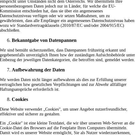
entspricht unter Umständen nicht dem Österreichs. Wir übermitteln Ihre
personenbezogenen Daten jedoch nur in Länder, für welche die EU-
Kommission entschieden hat, dass sie über ein angemessenes
Datenschutzniveau verfügen oder wir setzen Maßnahmen, um zu
gewährleisten, dass alle Empfänger ein angemessenes Datenschutzniveau haben
wozu wir Standardvertragsklauseln (2010/87/EC und/oder 2004/915/EC)
abschließen.
Bekanntgabe von Datenpannen
Wir sind bemüht sicherzustellen, dass Datenpannen frühzeitig erkannt und
gegebenenfalls unverzüglich Ihnen bzw der zuständigen Aufsichtsbehörde unte
Einbezug der jeweiligen Datenkategorien, die betroffen sind, gemeldet werden
Aufbewahrung der Daten
Wir werden Daten nicht länger aufbewahren als dies zur Erfüllung unserer
vertraglichen bzw gesetzlichen Verpflichtungen und zur Abwehr allfälliger
Haftungsansprüche erforderlich ist.
Cookies
Diese Website verwendet „Cookies“, um unser Angebot nutzerfreundlicher,
effektiver und sicherer zu gestalten.
Ein „Cookie“ ist eine kleine Textdatei, die wir über unseren Web-Server an die
Cookie-Datei des Browsers auf die Festplatte Ihres Computers übermitteln.
Damit wird es unserer Website ermöglicht, Sie als Nutzer wiederzuerkennen,