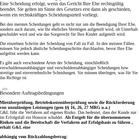
Eine Scheidung erfolgt, wenn das Gericht Ihre Ehe rechtsgültig
beendet. Sie gelten im Sinne des Gesetzes erst dann als geschieden,
wenn ein rechtskräftiges Scheidungsurteil vorliegt.
Bei den meisten Scheidungen geht es nicht nur um die Beendigung Ihrer Ehe,
sondern auch darum, wie Ihr eheliches Vermögen aufgeteilt wird, ob Unterhalt
geschuldet wird und wie das Sorgerecht für Ihre Kinder aufgeteilt wird.
Die einzelnen Schritte der Scheidung von Fall zu Fall. In den meisten Fällen
müssen Sie jedoch ähnliche Scheidungsschritte durchlaufen, bevor Ihre Ehe
aufgelöst werden kann.
Es gibt auch verschiedene Arten der Scheidung, einschließlich
verschuldensunabhängiger und verschuldensabhängiger Scheidungen bzw.
streitige und einvernehmliche Scheidungen. Sie müssen überlegen, was für Sie
das Richtige ist.
Besondere Auftragsbedingungen
Mietüberprüfung, Betriebskostenüberprüfung sowie die Rückforderung
von unzulässigen Leistungen (gem §§ 16, 26, 27 MRG u.a.)
G&L führ die Verfahren auf eigenes Risiko. Das bedeutet, dass der Kunde nur
im Erfolgsfall ein Honorar schuldet.
Als Entgelt für die übernommenen
Risiken und die Bereitschaft die Verfahren auf Erfolgsbasis zu führen ,
erhält G&L eine
abhängig vom Rückzahlungsbetrag: