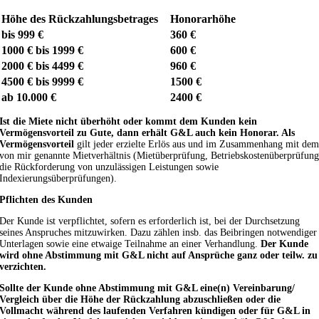
Höhe des Rückzahlungsbetrages
Honorarhöhe
bis 999 €
360 €
1000 € bis 1999 €
600 €
2000 € bis 4499 €
960 €
4500 € bis 9999 €
1500 €
ab 10.000 €
2400 €
Ist die Miete nicht überhöht oder kommt dem Kunden kein
Vermögensvorteil zu Gute, dann erhält G&L auch kein Honorar. Als
Vermögensvorteil
gilt jeder erzielte Erlös aus und im Zusammenhang mit de
von mir genannte Mietverhältnis (Mietüberprüfung, Betriebskostenüberprüfun
die Rückforderung von unzulässigen Leistungen sowie
Indexierungsüberprüfungen).
Pflichten des Kunden
Der Kunde ist verpflichtet, sofern es erforderlich ist, bei der Durchsetzung
seines Anspruches mitzuwirken. Dazu zählen insb. das Beibringen notwendiger
Unterlagen sowie eine etwaige Teilnahme an einer Verhandlung.
Der Kunde
wird ohne Abstimmung mit G&L nicht auf Ansprüche ganz oder teilw. zu
verzichten.
Sollte der Kunde ohne Abstimmung mit G&L eine(n) Vereinbarung/
Vergleich über die Höhe der Rückzahlung abzuschließen oder die
Vollmacht während des laufenden Verfahren kündigen oder für G&L in