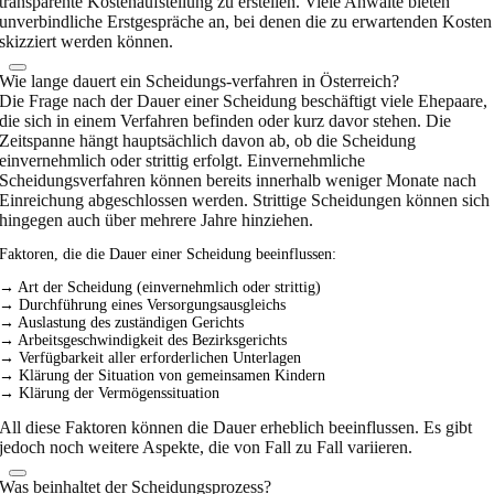
transparente Kostenaufstellung zu erstellen. Viele Anwälte bieten
unverbindliche Erstgespräche an, bei denen die zu erwartenden Kosten
skizziert werden können.
Wie lange dauert ein Scheidungs-verfahren in Österreich?
Die Frage nach der Dauer einer Scheidung beschäftigt viele Ehepaare,
die sich in einem Verfahren befinden oder kurz davor stehen. Die
Zeitspanne hängt hauptsächlich davon ab, ob die Scheidung
einvernehmlich oder strittig erfolgt. Einvernehmliche
Scheidungsverfahren können bereits innerhalb weniger Monate nach
Einreichung abgeschlossen werden. Strittige Scheidungen können sich
hingegen auch über mehrere Jahre hinziehen.
Faktoren, die die Dauer einer Scheidung beeinflussen:
→ Art der Scheidung (einvernehmlich oder strittig)
→ Durchführung eines Versorgungsausgleichs
→ Auslastung des zuständigen Gerichts
→ Arbeitsgeschwindigkeit des Bezirksgerichts
→ Verfügbarkeit aller erforderlichen Unterlagen
→ Klärung der Situation von gemeinsamen Kindern
→ Klärung der Vermögenssituation
All diese Faktoren können die Dauer erheblich beeinflussen. Es gibt
jedoch noch weitere Aspekte, die von Fall zu Fall variieren.
Was beinhaltet der Scheidungsprozess?