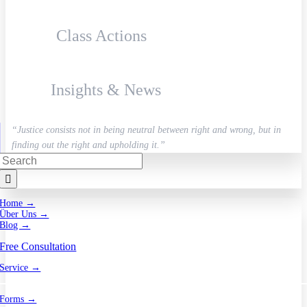
Class Actions
Insights & News
“Justice consists not in being neutral between right and wrong, but in
finding out the right and upholding it.”
Search
for:
Home →
Über Uns →
Blog →
Free Consultation
Service →
Forms →