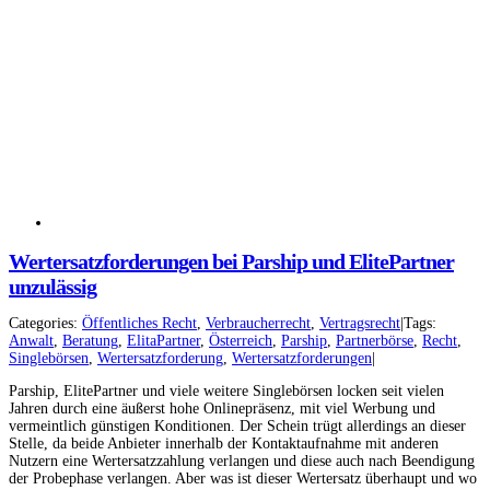
Wertersatzforderungen bei Parship und ElitePartner
unzulässig
Categories:
Öffentliches Recht
,
Verbraucherrecht
,
Vertragsrecht
|
Tags:
Anwalt
,
Beratung
,
ElitaPartner
,
Österreich
,
Parship
,
Partnerbörse
,
Recht
,
Singlebörsen
,
Wertersatzforderung
,
Wertersatzforderungen
|
Facebook
Instagram
Parship, ElitePartner und viele weitere Singlebörsen locken seit vielen
YouTube
LinkedIn
Jahren durch eine äußerst hohe Onlinepräsenz, mit viel Werbung und
vermeintlich günstigen Konditionen. Der Schein trügt allerdings an dieser
Stelle, da beide Anbieter innerhalb der Kontaktaufnahme mit anderen
Nutzern eine Wertersatzzahlung verlangen und diese auch nach Beendigung
der Probephase verlangen. Aber was ist dieser Wertersatz überhaupt und wo