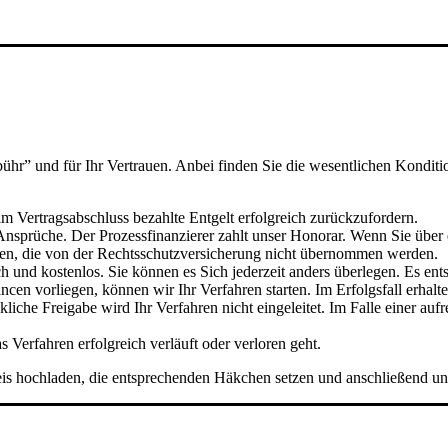
bühr” und für Ihr Vertrauen. Anbei finden Sie die wesentlichen Kondi
m Vertragsabschluss bezahlte Entgelt erfolgreich zurückzufordern.
Ansprüche. Der Prozessfinanzierer zahlt unser Honorar. Wenn Sie über
Kosten, die von der Rechtsschutzversicherung nicht übernommen werden.
 und kostenlos. Sie können es Sich jederzeit anders überlegen. Es ent
 vorliegen, können wir Ihr Verfahren starten. Im Erfolgsfall erhalten 
he Freigabe wird Ihr Verfahren nicht eingeleitet. Im Falle einer aufr
 Verfahren erfolgreich verläuft oder verloren geht.
weis hochladen, die entsprechenden Häkchen setzen und anschließend u