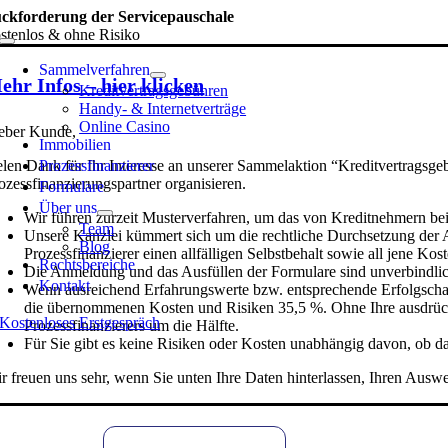
Skip
ckforderung der Servicepauschale
to
stenlos & ohne Risiko
Toggle
content
Navigation
Sammelverfahren
ehr Infos – hier klicken
Kreditvertragsgebühren
Handy- & Internetverträge
Online Casino
eber Kunde,
Immobilien
Prozessfinanzierer
elen Dank für Ihr Interesse an unserer Sammelaktion “Kreditvertragsge
ozessfinanzierungspartner organisieren.
Formulare
Über uns
Wir führen zurzeit Musterverfahren, um das von Kreditnehmern bei
Team
Unsere Kanzlei kümmert sich um die rechtliche Durchsetzung der 
Blog
Prozessfinanzierer einen allfälligen Selbstbehalt sowie all jene 
Rechts­bereiche
Die Anmeldung und das Ausfüllen der Formulare sind unverbindlich
Kontakt
Wenn ausreichend Erfahrungswerte bzw. entsprechende Erfolgschancen
die übernommenen Kosten und Risiken 35,5 %. Ohne Ihre ausdrücklic
Kostenloses Erstgespräch
Prozessfinanzierers um die Hälfte.
Für Sie gibt es keine Risiken oder Kosten unabhängig davon, ob das
r freuen uns sehr, wenn Sie unten Ihre Daten hinterlassen, Ihren Aus