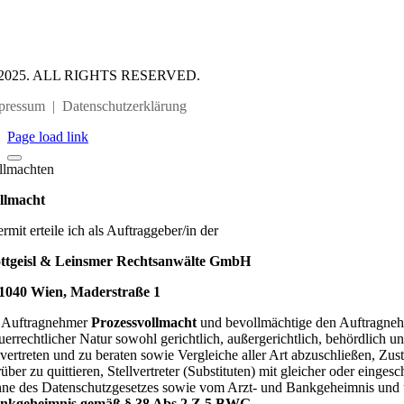
2025. ALL RIGHTS RESERVED.
pressum
|
Datenschutzerklärung
Page load link
llmachten
llmacht
rmit erteile ich als Auftraggeber/in der
ttgeisl & Leinsmer Rechtsanwälte GmbH
1040 Wien, Maderstraße 1
s Auftragnehmer
Prozessvollmacht
und bevollmächtige den Auftragneh
euerrechtlicher Natur sowohl gerichtlich, außergerichtlich, behördl
 vertreten und zu beraten sowie Vergleiche aller Art abzuschließen, 
rüber zu quittieren, Stellvertreter (Substituten) mit gleicher oder eing
nne des Datenschutzgesetzes sowie vom Arzt- und Bankgeheimnis und üb
nkgeheimnis gemäß § 38 Abs 2 Z 5 BWG.