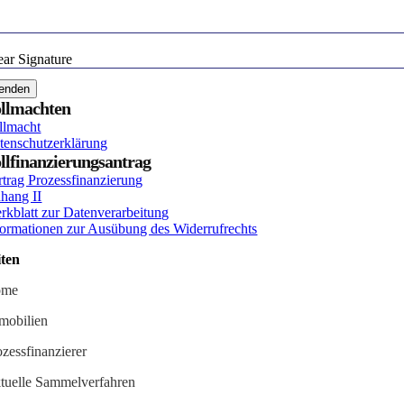
ear Signature
enden
llmachten
llmacht
tenschutzerklärung
llfinanzierungsantrag
rtrag Prozessfinanzierung
hang II
rkblatt zur Datenverarbeitung
formationen zur Ausübung des Widerrufrechts
iten
ome
mobilien
ozessfinanzierer
tuelle Sammelverfahren