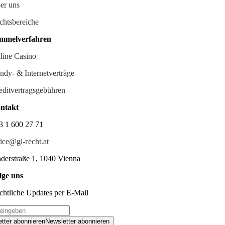
er uns
chtsbereiche
mmelverfahren
line Casino
ndy- & Internetverträge
editvertragsgebühren
ntakt
3 1 600 27 71
fice@gl-recht.at
derstraße 1, 1040 Vienna
lge uns
chtliche Updates per E-Mail
tter abonnieren
Newsletter abonnieren