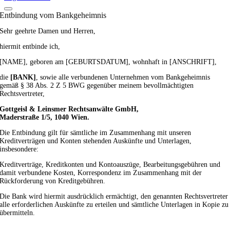
Entbindung vom Bankgeheimnis
Sehr geehrte Damen und Herren,
hiermit entbinde ich,
[NAME], geboren am [GEBURTSDATUM], wohnhaft in [ANSCHRIFT],
die
[BANK]
, sowie alle verbundenen Unternehmen vom Bankgeheimnis
gemäß § 38 Abs. 2 Z 5 BWG gegenüber meinem bevollmächtigten
Rechtsvertreter,
Gottgeisl & Leinsmer Rechtsanwälte GmbH,
Maderstraße 1/5, 1040 Wien.
Die Entbindung gilt für sämtliche im Zusammenhang mit unseren
Kreditverträgen und Konten stehenden Auskünfte und Unterlagen,
insbesondere:
Kreditverträge, Kreditkonten und Kontoauszüge, Bearbeitungsgebühren und
damit verbundene Kosten, Korrespondenz im Zusammenhang mit der
Rückforderung von Kreditgebühren.
Die Bank wird hiermit ausdrücklich ermächtigt, den genannten Rechtsvertreter
alle erforderlichen Auskünfte zu erteilen und sämtliche Unterlagen in Kopie zu
übermitteln.