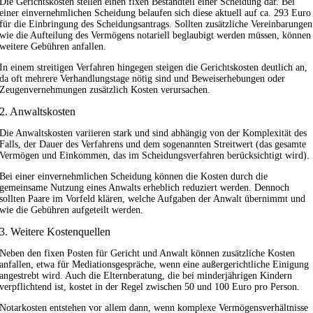
Die Gerichtskosten stellen einen fixen Bestandteil einer Scheidung dar. Bei
einer einvernehmlichen Scheidung belaufen sich diese aktuell auf ca. 293 Euro
für die Einbringung des Scheidungsantrags. Sollten zusätzliche Vereinbarungen
wie die Aufteilung des Vermögens notariell beglaubigt werden müssen, können
weitere Gebühren anfallen.
In einem streitigen Verfahren hingegen steigen die Gerichtskosten deutlich an,
da oft mehrere Verhandlungstage nötig sind und Beweiserhebungen oder
Zeugenvernehmungen zusätzlich Kosten verursachen.
2. Anwaltskosten
Die Anwaltskosten variieren stark und sind abhängig von der Komplexität des
Falls, der Dauer des Verfahrens und dem sogenannten Streitwert (das gesamte
Vermögen und Einkommen, das im Scheidungsverfahren berücksichtigt wird).
Bei einer einvernehmlichen Scheidung können die Kosten durch die
gemeinsame Nutzung eines Anwalts erheblich reduziert werden. Dennoch
sollten Paare im Vorfeld klären, welche Aufgaben der Anwalt übernimmt und
wie die Gebühren aufgeteilt werden.
3. Weitere Kostenquellen
Neben den fixen Posten für Gericht und Anwalt können zusätzliche Kosten
anfallen, etwa für Mediationsgespräche, wenn eine außergerichtliche Einigung
angestrebt wird. Auch die Elternberatung, die bei minderjährigen Kindern
verpflichtend ist, kostet in der Regel zwischen 50 und 100 Euro pro Person.
Notarkosten entstehen vor allem dann, wenn komplexe Vermögensverhältnisse