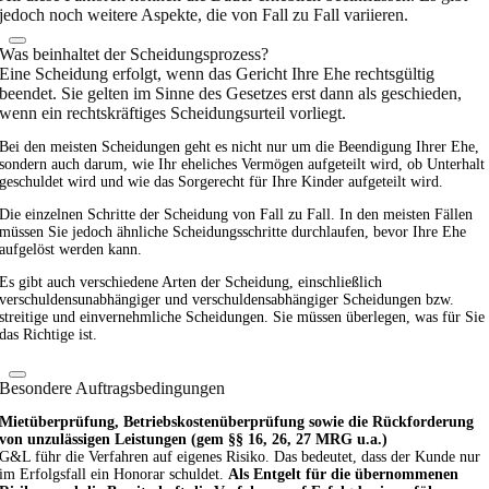
jedoch noch weitere Aspekte, die von Fall zu Fall variieren.
Was beinhaltet der Scheidungsprozess?
Eine Scheidung erfolgt, wenn das Gericht Ihre Ehe rechtsgültig
beendet. Sie gelten im Sinne des Gesetzes erst dann als geschieden,
wenn ein rechtskräftiges Scheidungsurteil vorliegt.
Bei den meisten Scheidungen geht es nicht nur um die Beendigung Ihrer Ehe,
sondern auch darum, wie Ihr eheliches Vermögen aufgeteilt wird, ob Unterhalt
geschuldet wird und wie das Sorgerecht für Ihre Kinder aufgeteilt wird.
Die einzelnen Schritte der Scheidung von Fall zu Fall. In den meisten Fällen
müssen Sie jedoch ähnliche Scheidungsschritte durchlaufen, bevor Ihre Ehe
aufgelöst werden kann.
Es gibt auch verschiedene Arten der Scheidung, einschließlich
verschuldensunabhängiger und verschuldensabhängiger Scheidungen bzw.
streitige und einvernehmliche Scheidungen. Sie müssen überlegen, was für Sie
das Richtige ist.
Besondere Auftragsbedingungen
Mietüberprüfung, Betriebskostenüberprüfung sowie die Rückforderung
von unzulässigen Leistungen (gem §§ 16, 26, 27 MRG u.a.)
G&L führ die Verfahren auf eigenes Risiko. Das bedeutet, dass der Kunde nur
im Erfolgsfall ein Honorar schuldet.
Als Entgelt für die übernommenen