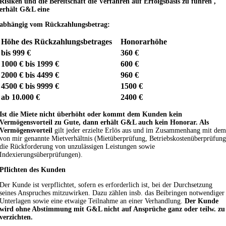
Risiken und die Bereitschaft die Verfahren auf Erfolgsbasis zu führen ,
erhält G&L eine
abhängig vom Rückzahlungsbetrag:
Höhe des Rückzahlungsbetrages
Honorarhöhe
bis 999 €
360 €
1000 € bis 1999 €
600 €
2000 € bis 4499 €
960 €
4500 € bis 9999 €
1500 €
ab 10.000 €
2400 €
Ist die Miete nicht überhöht oder kommt dem Kunden kein
Vermögensvorteil zu Gute, dann erhält G&L auch kein Honorar. Als
Vermögensvorteil
gilt jeder erzielte Erlös aus und im Zusammenhang mit de
von mir genannte Mietverhältnis (Mietüberprüfung, Betriebskostenüberprüfun
die Rückforderung von unzulässigen Leistungen sowie
Indexierungsüberprüfungen).
Pflichten des Kunden
Der Kunde ist verpflichtet, sofern es erforderlich ist, bei der Durchsetzung
seines Anspruches mitzuwirken. Dazu zählen insb. das Beibringen notwendiger
Unterlagen sowie eine etwaige Teilnahme an einer Verhandlung.
Der Kunde
wird ohne Abstimmung mit G&L nicht auf Ansprüche ganz oder teilw. zu
verzichten.