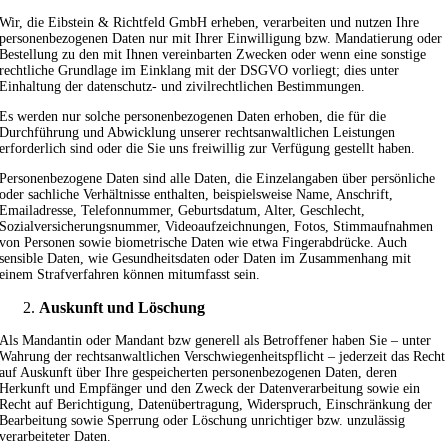
Wir, die Eibstein & Richtfeld GmbH erheben, verarbeiten und nutzen Ihre
personenbezogenen Daten nur mit Ihrer Einwilligung bzw. Mandatierung oder
Bestellung zu den mit Ihnen vereinbarten Zwecken oder wenn eine sonstige
rechtliche Grundlage im Einklang mit der DSGVO vorliegt; dies unter
Einhaltung der datenschutz- und zivilrechtlichen Bestimmungen.
Es werden nur solche personenbezogenen Daten erhoben, die für die
Durchführung und Abwicklung unserer rechtsanwaltlichen Leistungen
erforderlich sind oder die Sie uns freiwillig zur Verfügung gestellt haben.
Personenbezogene Daten sind alle Daten, die Einzelangaben über persönliche
oder sachliche Verhältnisse enthalten, beispielsweise Name, Anschrift,
Emailadresse, Telefonnummer, Geburtsdatum, Alter, Geschlecht,
Sozialversicherungsnummer, Videoaufzeichnungen, Fotos, Stimmaufnahmen
von Personen sowie biometrische Daten wie etwa Fingerabdrücke. Auch
sensible Daten, wie Gesundheitsdaten oder Daten im Zusammenhang mit
einem Strafverfahren können mitumfasst sein.
Auskunft und Löschung
Als Mandantin oder Mandant bzw generell als Betroffener haben Sie – unter
Wahrung der rechtsanwaltlichen Verschwiegenheitspflicht – jederzeit das Recht
auf Auskunft über Ihre gespeicherten personenbezogenen Daten, deren
Herkunft und Empfänger und den Zweck der Datenverarbeitung sowie ein
Recht auf Berichtigung, Datenübertragung, Widerspruch, Einschränkung der
Bearbeitung sowie Sperrung oder Löschung unrichtiger bzw. unzulässig
verarbeiteter Daten.