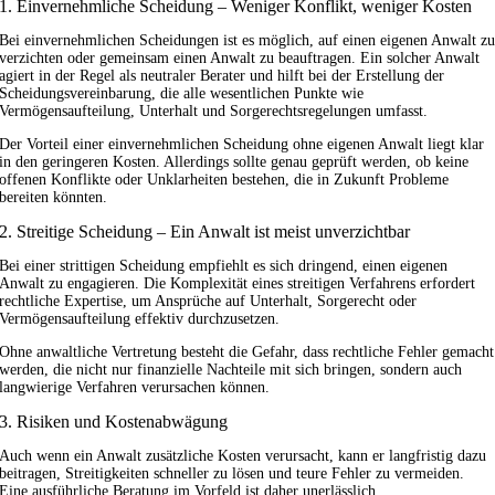
1. Einvernehmliche Scheidung – Weniger Konflikt, weniger Kosten
Bei einvernehmlichen Scheidungen ist es möglich, auf einen eigenen Anwalt z
verzichten oder gemeinsam einen Anwalt zu beauftragen. Ein solcher Anwalt
agiert in der Regel als neutraler Berater und hilft bei der Erstellung der
Scheidungsvereinbarung, die alle wesentlichen Punkte wie
Vermögensaufteilung, Unterhalt und Sorgerechtsregelungen umfasst.
Der Vorteil einer einvernehmlichen Scheidung ohne eigenen Anwalt liegt klar
in den geringeren Kosten. Allerdings sollte genau geprüft werden, ob keine
offenen Konflikte oder Unklarheiten bestehen, die in Zukunft Probleme
bereiten könnten.
2. Streitige Scheidung – Ein Anwalt ist meist unverzichtbar
Bei einer strittigen Scheidung empfiehlt es sich dringend, einen eigenen
Anwalt zu engagieren. Die Komplexität eines streitigen Verfahrens erfordert
rechtliche Expertise, um Ansprüche auf Unterhalt, Sorgerecht oder
Vermögensaufteilung effektiv durchzusetzen.
Ohne anwaltliche Vertretung besteht die Gefahr, dass rechtliche Fehler gemacht
werden, die nicht nur finanzielle Nachteile mit sich bringen, sondern auch
langwierige Verfahren verursachen können.
3. Risiken und Kostenabwägung
Auch wenn ein Anwalt zusätzliche Kosten verursacht, kann er langfristig dazu
beitragen, Streitigkeiten schneller zu lösen und teure Fehler zu vermeiden.
Eine ausführliche Beratung im Vorfeld ist daher unerlässlich.