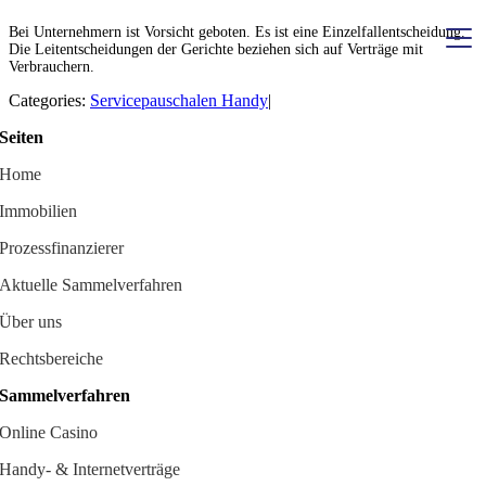
Skip
Bei Unternehmern ist Vorsicht geboten. Es ist eine Einzelfallentscheidung.
to
Die Leitentscheidungen der Gerichte beziehen sich auf Verträge mit
content
Verbrauchern.
Categories:
Servicepauschalen Handy
|
Sammelverfahren
Seiten
Home
Immobilien
Immobilien
Prozessfinanzierer
Prozessfinanzierer
Formulare
Aktuelle Sammelverfahren
Über uns
Über uns
Rechtsbereiche
Rechtsbereiche
Sammelverfahren
Kontakt
Online Casino
Handy- & Internetverträge