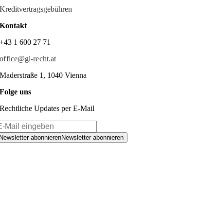
Kreditvertragsgebühren
Kontakt
+43 1 600 27 71
office@gl-recht.at
Maderstraße 1, 1040 Vienna
Folge uns
Rechtliche Updates per E-Mail
Newsletter abonnieren
Newsletter abonnieren
Facebook
Instagram
YouTube
LinkedIn