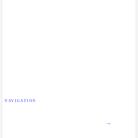
NAVIGATION
About Firm
→