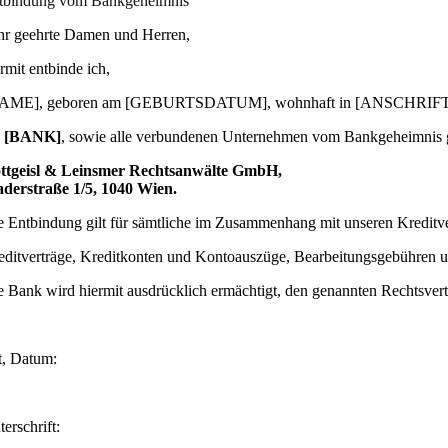
tbindung vom Bankgeheimnis
hr geehrte Damen und Herren,
rmit entbinde ich,
AME], geboren am [GEBURTSDATUM], wohnhaft in [ANSCHRIFT
e
[BANK]
, sowie alle verbundenen Unternehmen vom Bankgeheimnis 
ttgeisl & Leinsmer Rechtsanwälte GmbH,
derstraße 1/5, 1040 Wien.
e Entbindung gilt für sämtliche im Zusammenhang mit unseren Kreditv
editverträge, Kreditkonten und Kontoauszüge, Bearbeitungsgebühren
e Bank wird hiermit ausdrücklich ermächtigt, den genannten Rechtsvertre
t, Datum:
erschrift: