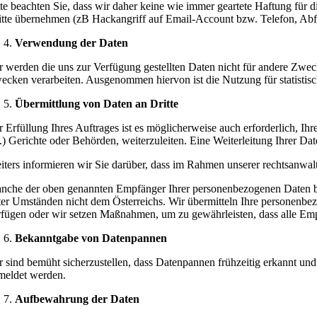
tte beachten Sie, dass wir daher keine wie immer geartete Haftung für 
itte übernehmen (zB Hackangriff auf Email-Account bzw. Telefon, Ab
Verwendung der Daten
r werden die uns zur Verfügung gestellten Daten nicht für andere Zw
ecken verarbeiten. Ausgenommen hiervon ist die Nutzung für statistis
Übermittlung von Daten an Dritte
r Erfüllung Ihres Auftrages ist es möglicherweise auch erforderlich, Ih
c.) Gerichte oder Behörden, weiterzuleiten. Eine Weiterleitung Ihrer D
iters informieren wir Sie darüber, dass im Rahmen unserer rechtsanwal
nche der oben genannten Empfänger Ihrer personenbezogenen Daten bef
ter Umständen nicht dem Österreichs. Wir übermitteln Ihre personenbe
rfügen oder wir setzen Maßnahmen, um zu gewährleisten, dass alle E
Bekanntgabe von Datenpannen
r sind bemüht sicherzustellen, dass Datenpannen frühzeitig erkannt un
meldet werden.
Aufbewahrung der Daten