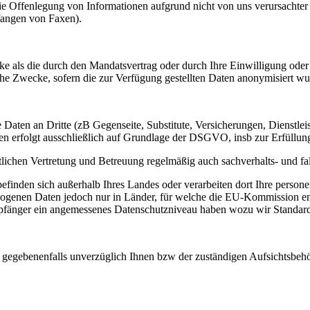
die Offenlegung von Informationen aufgrund nicht von uns verursachter
fangen von Faxen).
ecke als die durch den Mandatsvertrag oder durch Ihre Einwilligung o
che Zwecke, sofern die zur Verfügung gestellten Daten anonymisiert wu
re Daten an Dritte (zB Gegenseite, Substitute, Versicherungen, Dienstle
aten erfolgt ausschließlich auf Grundlage der DSGVO, insb zur Erfüllun
tlichen Vertretung und Betreuung regelmäßig auch sachverhalts- und f
inden sich außerhalb Ihres Landes oder verarbeiten dort Ihre person
zogenen Daten jedoch nur in Länder, für welche die EU-Kommission en
mpfänger ein angemessenes Datenschutzniveau haben wozu wir Standar
d gegebenenfalls unverzüglich Ihnen bzw der zuständigen Aufsichtsbehör