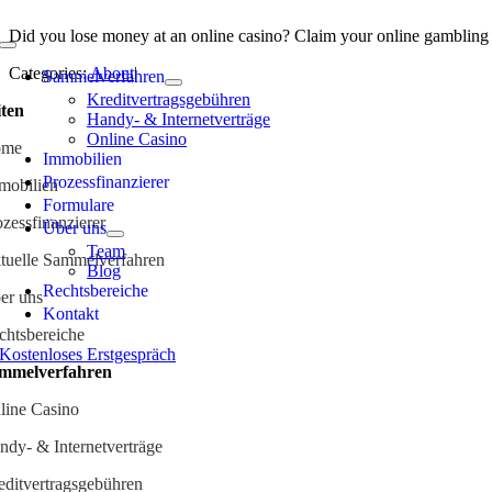
Skip
Did you lose money at an online casino? Claim your online gambling
to
Toggle
content
Navigation
Categories:
About
|
Sammelverfahren
Kreditvertragsgebühren
iten
Handy- & Internetverträge
Online Casino
ome
Immobilien
Prozessfinanzierer
mobilien
Formulare
ozessfinanzierer
Über uns
Team
tuelle Sammelverfahren
Blog
Rechts­bereiche
er uns
Kontakt
chtsbereiche
Kostenloses Erstgespräch
mmelverfahren
line Casino
ndy- & Internetverträge
editvertragsgebühren