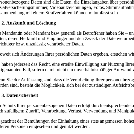
rsonenbezogene Daten sind alle Daten, die Einzelangaben über persönli
zialversicherungsnummer, Videoaufzeichnungen, Fotos, Stimmaufnahme
sammenhang mit einem Strafverfahren können mitumfasst sein.
Auskunft und Löschung
s Mandantin oder Mandant bzw generell als Betroffener haben Sie – unt
ten, deren Herkunft und Empfänger und den Zweck der Datenverarbeit
richtiger bzw. unzulässig verarbeiteter Daten.
soweit sich Änderungen Ihrer persönlichen Daten ergeben, ersuchen wi
e haben jederzeit das Recht, eine erteilte Einwilligung zur Nutzung I
tztgenannten Fall, sofern damit nicht ein unverhältnismäßiger Aufwand 
nn Sie der Auffassung sind, dass die Verarbeitung Ihrer personenbezog
rden sind, besteht die Möglichkeit, sich bei der zuständigen Aufsichtsb
Datensicherheit
r Schutz Ihrer personenbezogenen Daten erfolgt durch entsprechende o
ch zufälligem Zugriff, Verarbeitung, Verlust, Verwendung und Manipula
geachtet der Bemühungen der Einhaltung eines stets angemessen hohen 
deren Personen eingesehen und genutzt werden.