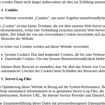
r werden Daten nicht länger aufbewahren als dies zur Erfüllung unserer
Cookies
ese Website verwendet „Cookies“, um unser Angebot nutzerfreundlicher, 
n „Cookie“ ist eine kleine Textdatei, die wir über unseren Web-Server 
ederzuerkennen, wenn eine Verbindung zwischen unserem Web-Server und
mitteln. Der Inhalt der von uns verwendeten Cookies beschränkt sich a
r Besucher der Website.
ei Arten von Cookies werden auf dieser Website verwendet:
Session Cookies: Das sind temporäre Cookies, die bis zum Verlass
Dauerhafte Cookies: Für eine bessere Benutzerfreundlichkeit blei
e können Ihren Browser so einstellen, dass Sie über das Setzen von Co
s automatische Löschen der Cookies beim Schließen des Browsers aktivi
Server-Log-Files
r Optimierung dieser Website in Bezug auf die System-Performance, Ben
bsite automatisch Informationen in so genannten Server-Log Files, die 
triebssystem, Referrer URL, Ihr Internet Service Provider und Datum/U
ne Zusammenführung dieser Daten mit personenbezogenen Datenquellen 