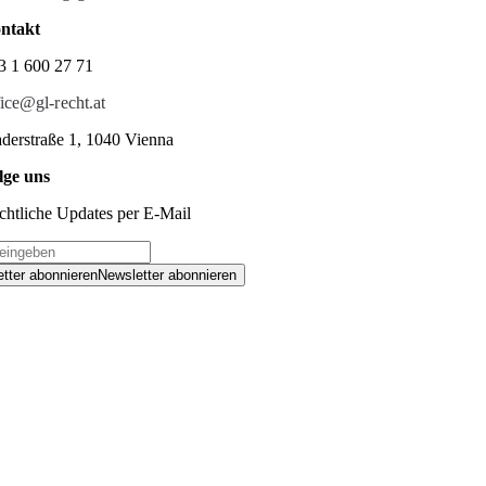
ntakt
3 1 600 27 71
fice@gl-recht.at
derstraße 1, 1040 Vienna
lge uns
chtliche Updates per E-Mail
tter abonnieren
Newsletter abonnieren