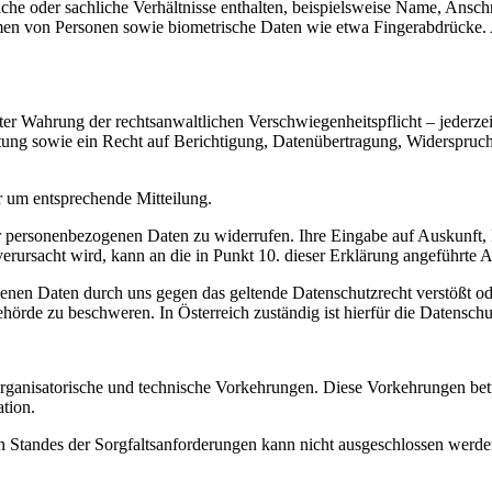
che oder sachliche Verhältnisse enthalten, beispielsweise Name, Ansch
n von Personen sowie biometrische Daten wie etwa Fingerabdrücke. 
er Wahrung der rechtsanwaltlichen Verschwiegenheitspflicht – jederze
ung sowie ein Recht auf Berichtigung, Datenübertragung, Widerspruc
r um entsprechende Mitteilung.
hrer personenbezogenen Daten zu widerrufen. Ihre Eingabe auf Auskunf
verursacht wird, kann an die in Punkt 10. dieser Erklärung angeführte A
enen Daten durch uns gegen das geltende Datenschutzrecht verstößt ode
ehörde zu beschweren. In Österreich zuständig ist hierfür die Datensch
rganisatorische und technische Vorkehrungen. Diese Vorkehrungen bet
tion.
Standes der Sorgfaltsanforderungen kann nicht ausgeschlossen werden,