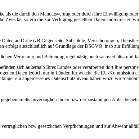
ecke als die durch den Mandatsvertrag oder durch Ihre Einwilligung o
che Zwecke, sofern die zur Verfügung gestellten Daten anonymisiert wu
re Daten an Dritte (zB Gegenseite, Substitute, Versicherungen, Dienstle
aten erfolgt ausschließlich auf Grundlage der DSGVO, insb zur Erfüllun
tlichen Vertretung und Betreuung regelmäßig auch sachverhalts- und f
inden sich außerhalb Ihres Landes oder verarbeiten dort Ihre person
zogenen Daten jedoch nur in Länder, für welche die EU-Kommission en
mpfänger ein angemessenes Datenschutzniveau haben wozu wir Standar
d gegebenenfalls unverzüglich Ihnen bzw der zuständigen Aufsichtsbehör
 vertraglichen bzw gesetzlichen Verpflichtungen und zur Abwehr allfäll