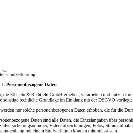
tenschutzerklärung
Personenbezogene Daten
r, die Eibstein & Richtfeld GmbH erheben, verarbeiten und nutzen Ih
ne sonstige rechtliche Grundlage im Einklang mit der DSGVO vorliegt; 
 werden nur solche personenbezogenen Daten erhoben, die für die Durch
rsonenbezogene Daten sind alle Daten, die Einzelangaben über persönli
zialversicherungsnummer, Videoaufzeichnungen, Fotos, Stimmaufnahme
sammenhang mit einem Strafverfahren können mitumfasst sein.