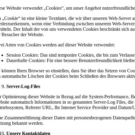
ese Website verwendet „Cookies“, um unser Angebot nutzerfreundlicher, 
n „Cookie“ ist eine kleine Textdatei, die wir über unseren Web-Server 
ederzuerkennen, wenn eine Verbindung zwischen unserem Web-Server und
mitteln. Der Inhalt der von uns verwendeten Cookies beschränkt sich a
r Besucher der Website.
ei Arten von Cookies werden auf dieser Website verwendet:
Session Cookies: Das sind temporäre Cookies, die bis zum Verlass
Dauerhafte Cookies: Für eine bessere Benutzerfreundlichkeit blei
e können Ihren Browser so einstellen, dass Sie über das Setzen von Co
s automatische Löschen der Cookies beim Schließen des Browsers aktivi
Server-Log-Files
r Optimierung dieser Website in Bezug auf die System-Performance, Ben
bsite automatisch Informationen in so genannten Server-Log Files, die 
triebssystem, Referrer URL, Ihr Internet Service Provider und Datum/U
ne Zusammenführung dieser Daten mit personenbezogenen Datenquellen 
tzung bekannt werden.
Unsere Kontaktdaten