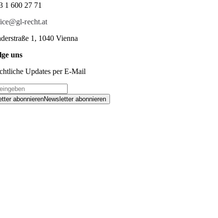
3 1 600 27 71
fice@gl-recht.at
derstraße 1, 1040 Vienna
lge uns
chtliche Updates per E-Mail
tter abonnieren
Newsletter abonnieren