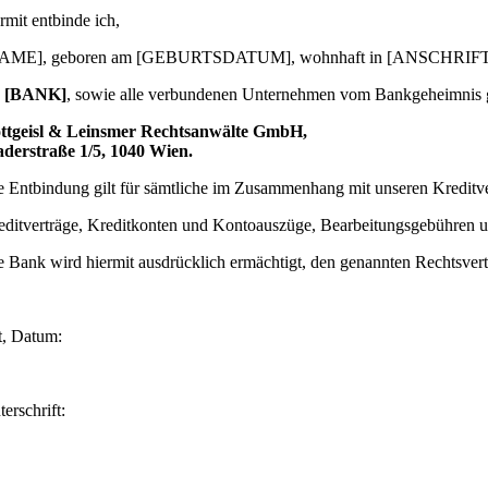
rmit entbinde ich,
AME], geboren am [GEBURTSDATUM], wohnhaft in [ANSCHRIFT
e
[BANK]
, sowie alle verbundenen Unternehmen vom Bankgeheimnis 
ttgeisl & Leinsmer Rechtsanwälte GmbH,
derstraße 1/5, 1040 Wien.
e Entbindung gilt für sämtliche im Zusammenhang mit unseren Kreditv
editverträge, Kreditkonten und Kontoauszüge, Bearbeitungsgebühren
e Bank wird hiermit ausdrücklich ermächtigt, den genannten Rechtsvertre
t, Datum:
erschrift: