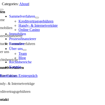
Skip
Categories:
About
|
to
Toggle
iten
content
Navigation
Sammelverfahren
ome
Kreditvertragsgebühren
Handy- & Internetverträge
mobilien
Online Casino
Immobilien
ozessfinanzierer
Prozessfinanzierer
tuelle Sammelverfahren
Formulare
Über uns
er uns
Team
Blog
chtsbereiche
Rechts­bereiche
Kontakt
mmelverfahren
line Casino
Kostenloses Erstgespräch
ndy- & Internetverträge
editvertragsgebühren
ntakt