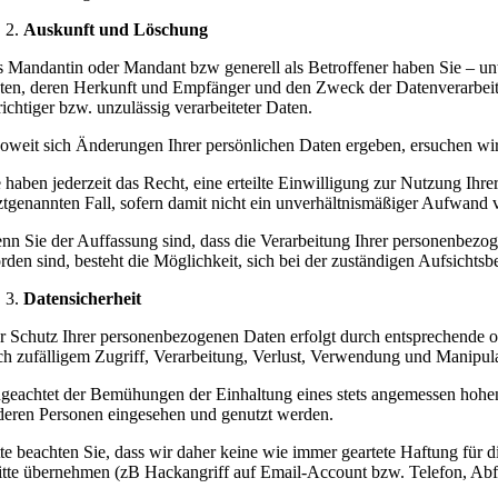
Auskunft und Löschung
s Mandantin oder Mandant bzw generell als Betroffener haben Sie – unt
ten, deren Herkunft und Empfänger und den Zweck der Datenverarbeit
richtiger bzw. unzulässig verarbeiteter Daten.
soweit sich Änderungen Ihrer persönlichen Daten ergeben, ersuchen wi
e haben jederzeit das Recht, eine erteilte Einwilligung zur Nutzung I
tztgenannten Fall, sofern damit nicht ein unverhältnismäßiger Aufwand 
nn Sie der Auffassung sind, dass die Verarbeitung Ihrer personenbezog
rden sind, besteht die Möglichkeit, sich bei der zuständigen Aufsichtsb
Datensicherheit
r Schutz Ihrer personenbezogenen Daten erfolgt durch entsprechende o
ch zufälligem Zugriff, Verarbeitung, Verlust, Verwendung und Manipula
geachtet der Bemühungen der Einhaltung eines stets angemessen hohen 
deren Personen eingesehen und genutzt werden.
tte beachten Sie, dass wir daher keine wie immer geartete Haftung für 
itte übernehmen (zB Hackangriff auf Email-Account bzw. Telefon, Ab