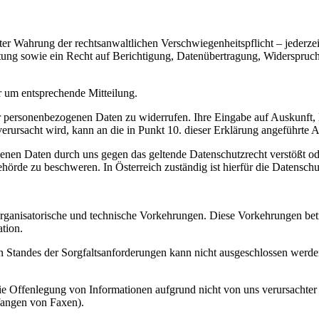
er Wahrung der rechtsanwaltlichen Verschwiegenheitspflicht – jederze
ung sowie ein Recht auf Berichtigung, Datenübertragung, Widerspruc
r um entsprechende Mitteilung.
hrer personenbezogenen Daten zu widerrufen. Ihre Eingabe auf Auskunf
verursacht wird, kann an die in Punkt 10. dieser Erklärung angeführte A
enen Daten durch uns gegen das geltende Datenschutzrecht verstößt ode
ehörde zu beschweren. In Österreich zuständig ist hierfür die Datensch
rganisatorische und technische Vorkehrungen. Diese Vorkehrungen bet
tion.
Standes der Sorgfaltsanforderungen kann nicht ausgeschlossen werden,
die Offenlegung von Informationen aufgrund nicht von uns verursachter
fangen von Faxen).